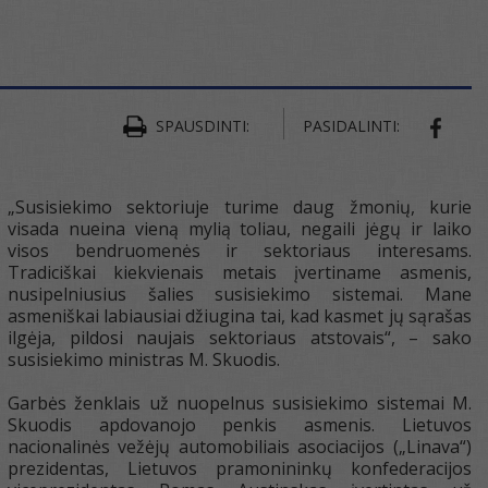
SPAUSDINTI:
PASIDALINTI:
SHAR
„Susisiekimo sektoriuje turime daug žmonių, kurie
visada nueina vieną mylią toliau, negaili jėgų ir laiko
visos bendruomenės ir sektoriaus interesams.
Tradiciškai kiekvienais metais įvertiname asmenis,
nusipelniusius šalies susisiekimo sistemai. Mane
asmeniškai labiausiai džiugina tai, kad kasmet jų sąrašas
ilgėja, pildosi naujais sektoriaus atstovais“, – sako
susisiekimo ministras M. Skuodis.
Garbės ženklais už nuopelnus susisiekimo sistemai M.
Skuodis apdovanojo penkis asmenis. Lietuvos
nacionalinės vežėjų automobiliais asociacijos („Linava“)
prezidentas, Lietuvos pramonininkų konfederacijos