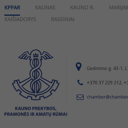
KPPAR
KAUNAS
KAUNO R.
MARIJA
KAIŠIADORYS
RASEINIAI
Gedimino g. 43-1,
+370 37 229 212, +
chamber@chamber.