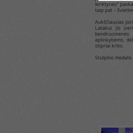
lenktynės“ paska
taip pat – šviet
Aukščiausias jūr
Latakui. Jis įv
bendruomenės ge
aplinkybėms, dė
stipriai krito.
Stulpino medalis 