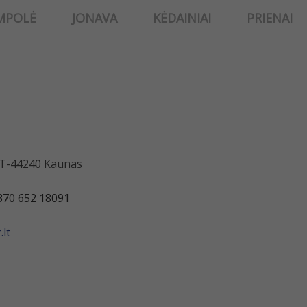
MPOLĖ
JONAVA
KĖDAINIAI
PRIENAI
 LT-44240 Kaunas
370 652 18091
lt