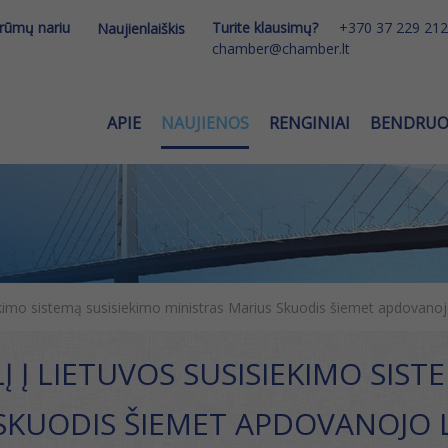
 rūmų nariu
Turite klausimų?
+370 37 229 212
Naujienlaiškis
chamber@chamber.lt
APIE
NAUJIENOS
RENGINIAI
BENDRU
iekimo sistemą susisiekimo ministras Marius Skuodis šiemet apdovanoj
Į Į LIETUVOS SUSISIEKIMO SIS
SKUODIS ŠIEMET APDOVANOJO L