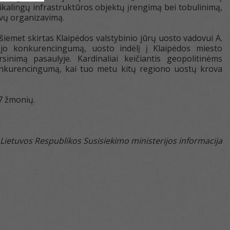
ikalingų infrastruktūros objektų įrengimą bei tobulinimą,
yvų organizavimą.
šiemet skirtas Klaipėdos valstybinio jūrų uosto vadovui A.
nt jo konkurencingumą, uosto indėlį į Klaipėdos miesto
nimą pasaulyje. Kardinaliai keičiantis geopolitinėms
onkurencingumą, kai tuo metu kitų regiono uostų krova
17 žmonių.
Lietuvos Respublikos Susisiekimo ministerijos informacija