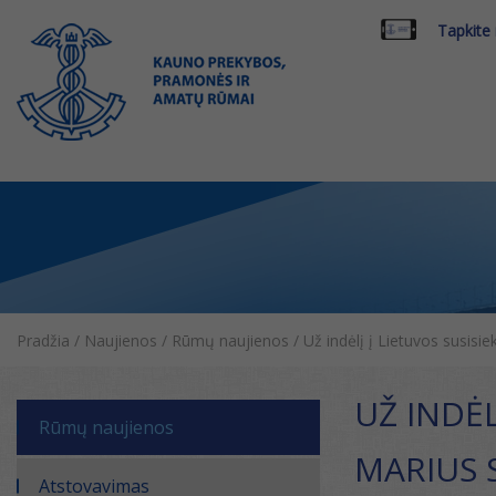
Tapkite
Pradžia
/
Naujienos
/
Rūmų naujienos
/
Už indėlį į Lietuvos susis
UŽ INDĖL
Rūmų naujienos
MARIUS 
Atstovavimas