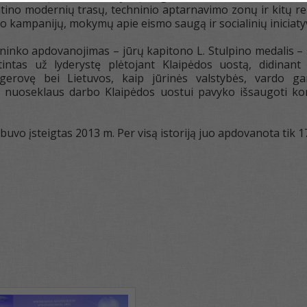
tino modernių trasų, techninio aptarnavimo zonų ir kitų re
imo kampanijų, mokymų apie eismo saugą ir socialinių iniciat
ininko apdovanojimas – jūrų kapitono L. Stulpino medalis – 
ertintas už lyderystę plėtojant Klaipėdos uostą, didina
rovę bei Lietuvos, kaip jūrinės valstybės, vardo garsi
l nuoseklaus darbo Klaipėdos uostui pavyko išsaugoti k
buvo įsteigtas 2013 m. Per visą istoriją juo apdovanota tik 