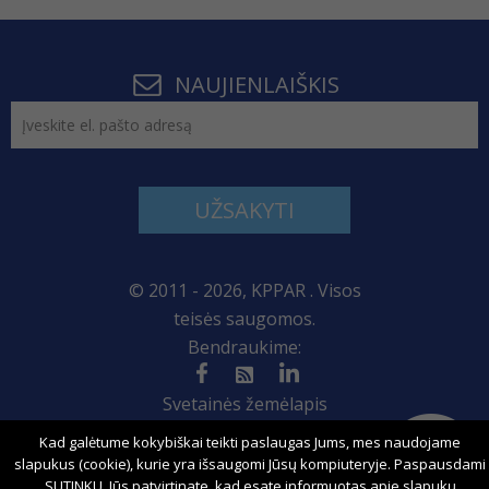
NAUJIENLAIŠKIS
UŽSAKYTI
© 2011 - 2026, KPPAR . Visos
teisės saugomos.
Bendraukime:
Svetainės žemėlapis
Kad galėtume kokybiškai teikti paslaugas Jums, mes naudojame
slapukus (cookie), kurie yra išsaugomi Jūsų kompiuteryje. Paspausdami
SUTINKU, Jūs patvirtinate, kad esate informuotas apie slapukų