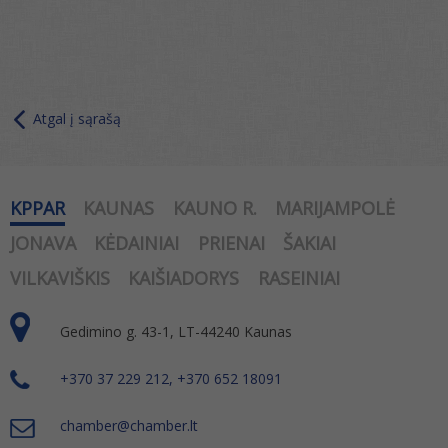
Atgal į sąrašą
KPPAR
KAUNAS
KAUNO R.
MARIJAMPOLĖ
JONAVA
KĖDAINIAI
PRIENAI
ŠAKIAI
VILKAVIŠKIS
KAIŠIADORYS
RASEINIAI
Gedimino g. 43-1, LT-44240 Kaunas
+370 37 229 212, +370 652 18091
chamber@chamber.lt