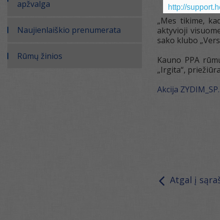
apžvalga
http://support.
„Mes tikime, ka
Naujienlaiškio prenumerata
aktyvioji visuom
sako klubo „Vers
Rūmų žinios
Kauno PPA rūmų 
„Irgita“, priežiū
Akcija ZYDIM_SP.
Atgal į sąra