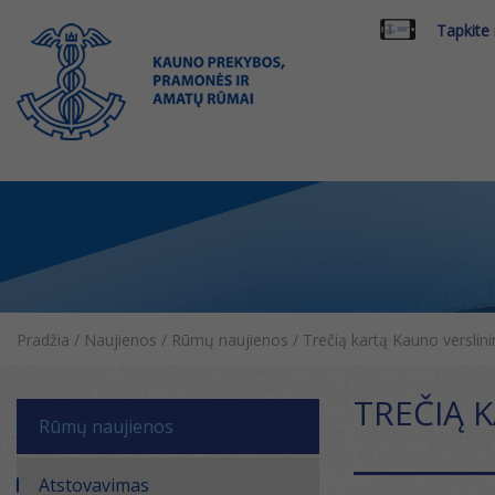
Tapkite
Pradžia
/
Naujienos
/
Rūmų naujienos
/
Trečią kartą Kauno verslini
TREČIĄ 
Rūmų naujienos
Atstovavimas