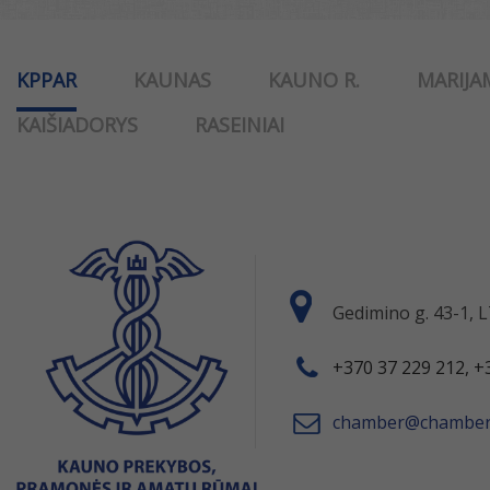
KPPAR
KAUNAS
KAUNO R.
MARIJA
KAIŠIADORYS
RASEINIAI
Gedimino g. 43-1,
+370 37 229 212, +
chamber@chamber.