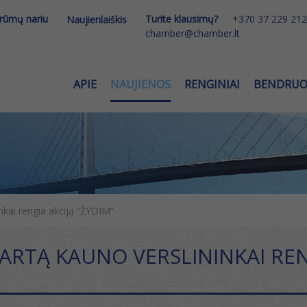
 rūmų nariu
Turite klausimų?
+370 37 229 212
Naujienlaiškis
chamber@chamber.lt
APIE
NAUJIENOS
RENGINIAI
BENDRU
nkai rengia akciją “ŽYDIM”
KARTĄ KAUNO VERSLININKAI REN