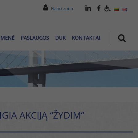
Nario zona
OMENĖ
PASLAUGOS
DUK
KONTAKTAI
GIA AKCIJĄ “ŽYDIM”