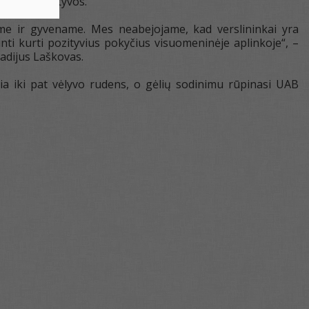
nčios iniciatyvos.
me ir gyvename. Mes neabejojame, kad verslininkai yra
inti kurti pozityvius pokyčius visuomeninėje aplinkoje“, –
adijus Laškovas.
a iki pat vėlyvo rudens, o gėlių sodinimu rūpinasi UAB