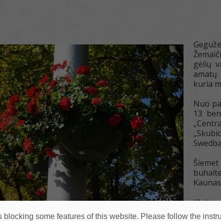
Gegužė
Žemaič
gėlių 
amatų 
kuria m
Nuo pat
13 ben
„Centra
„Skubi
Swedba
Šiemet
buhalte
Kaunas“
Klubo 
organi
 blocking some features of this website. Please follow the instru