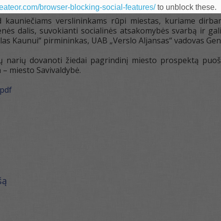
gražina
heateor.com/browser-blocking-social-features/
to unblock these.
d kauniečiams verslininkams rūpi miestas, kuriame dirba
enės dalis, suvokianti socialinės atsakomybės svarbą ir gal
las Kaunui“ pirmininkas, UAB „Verslo Aljansas“ vadovas Gen
narių dovanoti žiedai pagrindinį miesto prospektą puoši
ra – miesto Savivaldybė.
pdf
šą