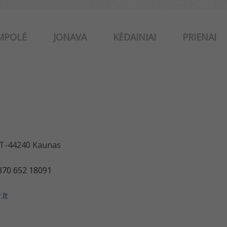
MPOLĖ
JONAVA
KĖDAINIAI
PRIENAI
 LT-44240 Kaunas
370 652 18091
lt