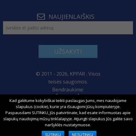
NAUJIENLAIŠKIS
UŽSAKYTI
© 2011 - 2026, KPPAR . Visos
teisės saugomos.
Bendraukime:
Kad galėtume kokybiškai teikti paslaugas Jums, mes naudojame
Svetainės žemėlapis
slapukus (cookie), kurie yra išsaugomi Jūsų kompiuteryje.
Paspausdami SUTINKU, Jūs patvirtinate, kad esate informuotas apie
slapukų naudojimą mūsų tinklalapyje. Atjungti slapukus Jūs galite savo
naršyklės nustatymuose.
Sprendimas:
SUTINKU
NESUTINKU