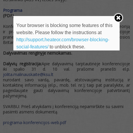
Programa
(PDF)
Your browser is blocking some features of this
Konferencijoje numatoma nagrinėti alternatyvaus AGS VV teoriją
ir praktiką Europos Sąjungoje bei Lietuvoje. Konferencijoje
website. Please follow the instructions at
pranešimus skaitys Lietuvos ir užsienio šalių (Didžiosios
http://support.heateor.com/browser-blocking-
Britanijos, Ispanijos, Lenkijos) teisės mokslininkai.
social-features/
to unblock these.
Dalyvavimas renginyje nemokamas.
Dalyvių registracija:
Apie dalyvavimą tarptautinėje konferencijoje
iki spalio 31 d. 10 val. prašome pranešti el.p.
jolita.malinauskaite@ksu.lt
nurodant savo vardą, pavardę, atstovaujamą instituciją ir
kontaktinę informaciją (el.p., mob. tel. nr.); taip pat parašykite, ar
pageidaujate gauti dalyvavimą konferencijoje patvirtinantį
pažymėjimą.
SVARBU: Prieš atvykdami į konferenciją nepamirškite su savimi
pasiimti asmens dokumentą.
programa-konferencijos-web.pdf