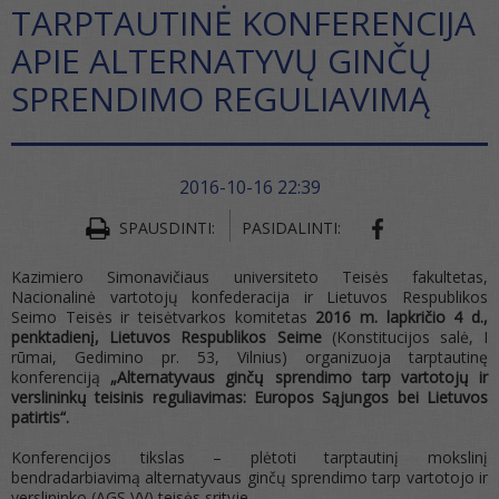
TARPTAUTINĖ KONFERENCIJA
APIE ALTERNATYVŲ GINČŲ
SPRENDIMO REGULIAVIMĄ
2016-10-16 22:39
SHARE ON FA
SPAUSDINTI:
PASIDALINTI:
Kazimiero Simonavičiaus universiteto Teisės fakultetas,
Nacionalinė vartotojų konfederacija ir Lietuvos Respublikos
Seimo Teisės ir teisėtvarkos komitetas
2016 m. lapkričio 4 d.,
penktadienį, Lietuvos Respublikos Seime
(Konstitucijos salė, I
rūmai, Gedimino pr. 53, Vilnius) organizuoja tarptautinę
konferenciją
„Alternatyvaus ginčų sprendimo tarp vartotojų ir
verslininkų teisinis reguliavimas: Europos Sąjungos bei Lietuvos
patirtis“.
Konferencijos tikslas – plėtoti tarptautinį mokslinį
bendradarbiavimą alternatyvaus ginčų sprendimo tarp vartotojo ir
verslininko (AGS VV) teisės srityje.