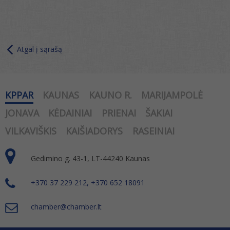
Atgal į sąrašą
KPPAR
KAUNAS
KAUNO R.
MARIJAMPOLĖ
JONAVA
KĖDAINIAI
PRIENAI
ŠAKIAI
VILKAVIŠKIS
KAIŠIADORYS
RASEINIAI
Gedimino g. 43-1, LT-44240 Kaunas
+370 37 229 212, +370 652 18091
chamber@chamber.lt