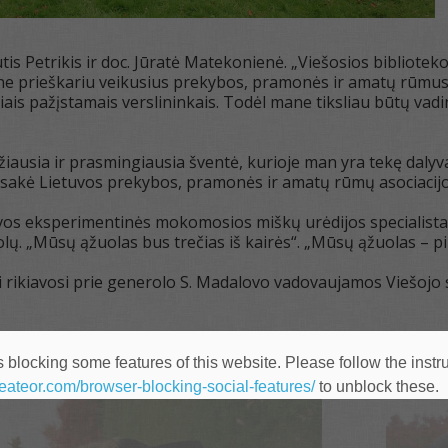
tis Petrikis ir doc. Jūratė Matekonienė. „Viešosios bibliote
une prieškariu veikusius prekybos, pramonės ir amatų rūmus
liais pažįstamais verslininkais. Todėl mane tiksliau būtų vad
žiausia ir prasmingiausia šventė, kurioje man yra tekę dalyv
asakė Lietuvos prekybos, pramonės ir amatų rūmų asociacij
os eksperimentinės mokomosios miškų urėdijos specialista
ų. „Mūsų ąžuolas bus trečias iš kairės“. „Mūsų ąžuolas – pir
ai rikiavosi prie generolo S. Madalovo vadovaujamos Viešojo
 blocking some features of this website. Please follow the instru
heateor.com/browser-blocking-social-features/
to unblock these.