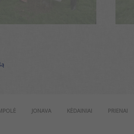
šą
MPOLĖ
JONAVA
KĖDAINIAI
PRIENAI