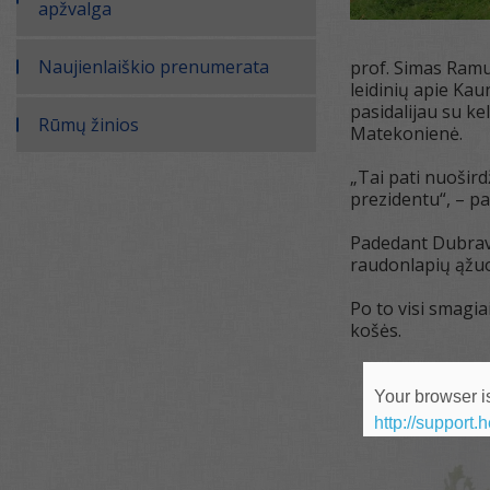
apžvalga
Naujienlaiškio prenumerata
prof. Simas Ramu
leidinių apie Ka
pasidalijau su ke
Rūmų žinios
Matekonienė.
„Tai pati nuošird
prezidentu“, – p
Padedant Dubrav
raudonlapių ąžuol
Po to visi smagi
košės.
Your browser is
http://support.