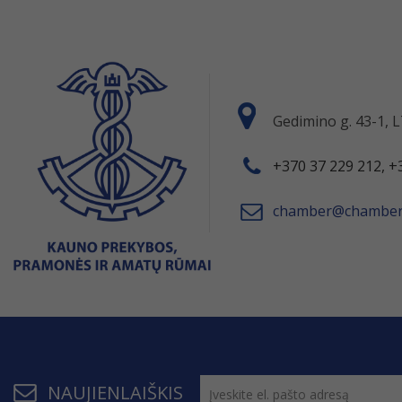
Gedimino g. 43-1,
+370 37 229 212, +
chamber@chamber.
NAUJIENLAIŠKIS