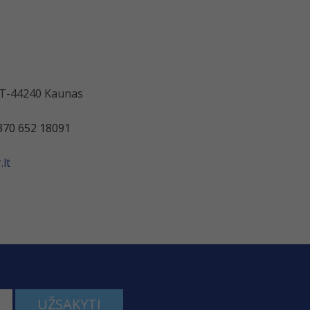
 LT-44240 Kaunas
370 652 18091
lt
UŽSAKYTI