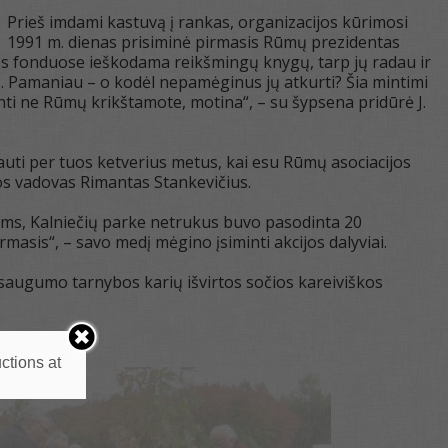
Prieš imdami kastuvą į rankas, organizacijos kūrimosi
1991 m. dienas prisiminė pirmasis Rūmų prezidentas
kos fonduose ieškodama reikšmingų knygų, tarp jų radau ir
. Pamaniau – o kodėl nepamėginus jų atkurti? Šia mintimi
inti ne Rūmų krikštamote, motina“, – su šypsena pridūrė J.
auti per tuos ketverius metus, kai esu Rūmų asociacijos
os vadovas Rimantas Stankevičius.
ms, Kalniečių parke netrukus buvo pasodinta 20
masis“, – savo medį mėgino įsiminti akcijos dalyviai.
 saugumo tarnybos karių išvirtos sočios kareiviškos
ctions at