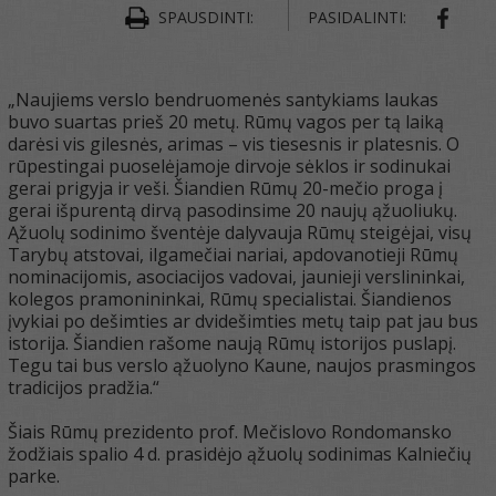
SHAR
SPAUSDINTI:
PASIDALINTI:
„Naujiems verslo bendruomenės santykiams laukas
buvo suartas prieš 20 metų. Rūmų vagos per tą laiką
darėsi vis gilesnės, arimas – vis tiesesnis ir platesnis. O
rūpestingai puoselėjamoje dirvoje sėklos ir sodinukai
gerai prigyja ir veši. Šiandien Rūmų 20-mečio proga į
gerai išpurentą dirvą pasodinsime 20 naujų ąžuoliukų.
Ąžuolų sodinimo šventėje dalyvauja Rūmų steigėjai, visų
Tarybų atstovai, ilgamečiai nariai, apdovanotieji Rūmų
nominacijomis, asociacijos vadovai, jaunieji verslininkai,
kolegos pramonininkai, Rūmų specialistai. Šiandienos
įvykiai po dešimties ar dvidešimties metų taip pat jau bus
istorija. Šiandien rašome naują Rūmų istorijos puslapį.
Tegu tai bus verslo ąžuolyno Kaune, naujos prasmingos
tradicijos pradžia.“
Šiais Rūmų prezidento prof. Mečislovo Rondomansko
žodžiais spalio 4 d. prasidėjo ąžuolų sodinimas Kalniečių
parke.