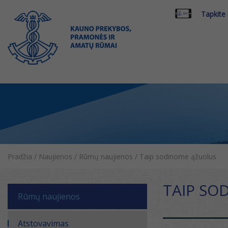
Tapkite
Pradžia
/
Naujienos
/
Rūmų naujienos
/
Taip sodinome ąžuolus
TAIP SO
Rūmų naujienos
Atstovavimas