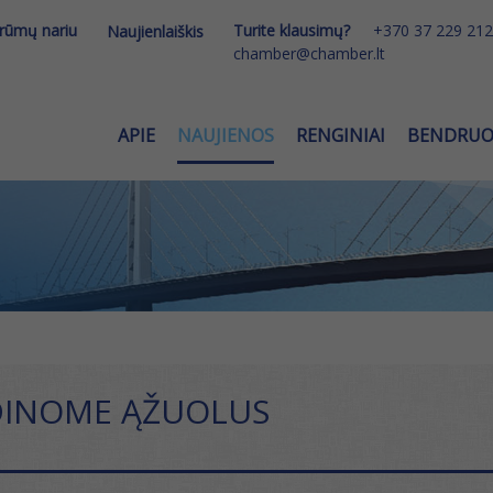
 rūmų nariu
Turite klausimų?
+370 37 229 212
Naujienlaiškis
chamber@chamber.lt
APIE
NAUJIENOS
RENGINIAI
BENDRU
DINOME ĄŽUOLUS