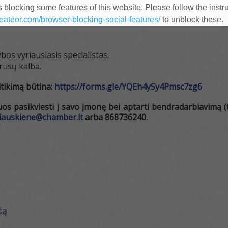
 blocking some features of this website. Please follow the instru
heateor.com/browser-blocking-social-features/
to unblock these.
bos vyriausiasis specialistas.
rusų kalba.
sitikimą būtina:
https://forms.gle/
YQEh4ySy4Pmsc7zg6
os pasikviesti į savo įmonę bei aptarti bendradarbiavimą (tai
niauskiene@
chamber.lt
arba 868736240.
šą