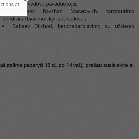
agentūros vadovo pavaduotojas
ctions at
Atabaev Ravshan Maratovich, tarptautinio
bendradarbiavimo skyriaus vadovas
Babaev Dilshod, bendradarbiavimo su užsienio
 galima padaryti 16 d., po 14 val.), prašau susisiekite el.