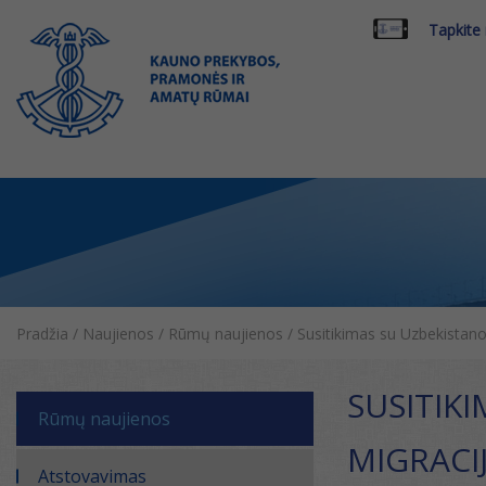
Tapkite
Pradžia
/
Naujienos
/
Rūmų naujienos
/
Susitikimas su Uzbekistano
SUSITIK
Rūmų naujienos
MIGRACI
Atstovavimas