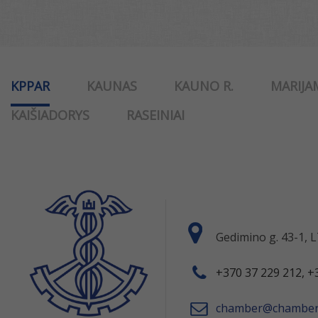
KPPAR
KAUNAS
KAUNO R.
MARIJA
KAIŠIADORYS
RASEINIAI
Gedimino g. 43-1,
+370 37 229 212, +
chamber@chamber.