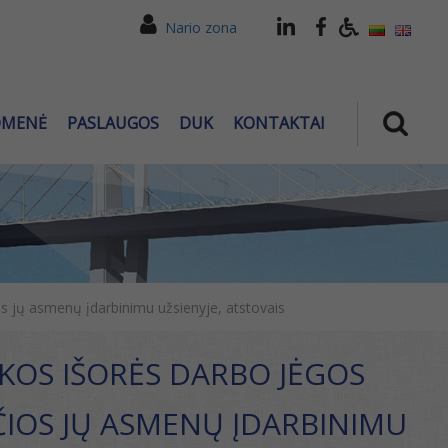
Nario zona
OMENĖ
PASLAUGOS
DUK
KONTAKTAI
os jų asmenų įdarbinimu užsienyje, atstovais
IKOS IŠORĖS DARBO JĖGOS
ČIOS JŲ ASMENŲ ĮDARBINIMU