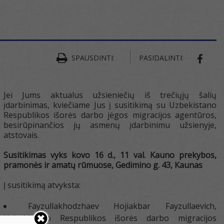
SPAUSDINTI:
PASIDALINTI:
SHAR
Jei Jums aktualus užsieniečių iš trečiųjų šalių
įdarbinimas, kviečiame Jus į susitikimą su Uzbekistano
Respublikos išorės darbo jėgos migracijos agentūros,
besirūpinančios jų asmenų įdarbinimu užsienyje,
atstovais.
Susitikimas vyks kovo 16 d., 11 val. Kauno prekybos,
pramonės ir amatų rūmuose, Gedimino g. 43, Kaunas
Į susitikimą atvyksta:
Fayzullakhodzhaev Hojiakbar Fayzullaevich,
Uzbekistano Respublikos išorės darbo migracijos