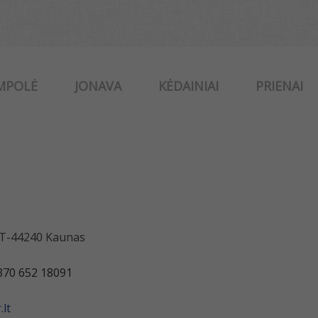
MPOLĖ
JONAVA
KĖDAINIAI
PRIENAI
 LT-44240 Kaunas
370 652 18091
lt