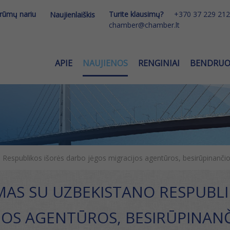
 rūmų nariu
Turite klausimų?
+370 37 229 212
Naujienlaiškis
chamber@chamber.lt
APIE
NAUJIENOS
RENGINIAI
BENDRU
 Respublikos išorės darbo jėgos migracijos agentūros, besirūpinanči
IMAS SU UZBEKISTANO RESPUBL
JOS AGENTŪROS, BESIRŪPINAN