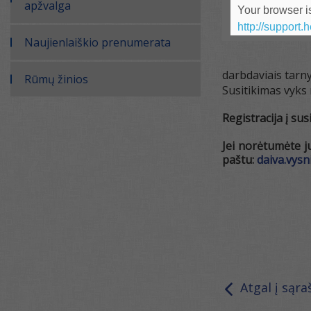
apžvalga
Your browser is
http://support.
Naujienlaiškio prenumerata
darbdaviais tarny
Rūmų žinios
Susitikimas vyks 
Registracija į su
Jei norėtumėte ju
paštu:
daiva.vys
Atgal į sąra