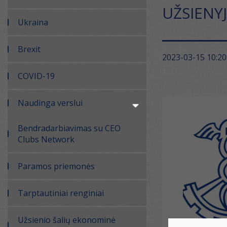
UŽSIENYJ
Ukraina
Brexit
2023-03-15 10:20
COVID-19
Naudinga verslui
Bendradarbiavimas su CEO
Clubs Network
Paramos priemonės
Tarptautiniai renginiai
Užsienio šalių ekonominė