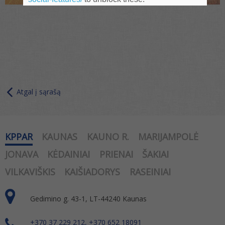
Atgal į sąrašą
KPPAR
KAUNAS
KAUNO R.
MARIJAMPOLĖ
JONAVA
KĖDAINIAI
PRIENAI
ŠAKIAI
VILKAVIŠKIS
KAIŠIADORYS
RASEINIAI
Gedimino g. 43-1, LT-44240 Kaunas
+370 37 229 212, +370 652 18091