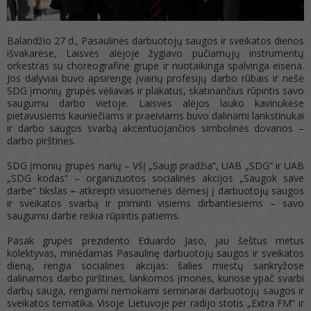
Balandžio 27 d., Pasaulinės darbuotojų saugos ir sveikatos dienos
išvakarėse, Laisvės alėjoje žygiavo pučiamųjų instrumentų
orkestras su choreografine grupe ir nuotaikinga spalvinga eisena.
Jos dalyviai buvo apsirengę įvairių profesijų darbo rūbais ir nešė
SDG įmonių grupės vėliavas ir plakatus, skatinančius rūpintis savo
saugumu darbo vietoje. Laisvės alėjos lauko kavinukėse
pietavusiems kauniečiams ir praeiviams buvo dalinami lankstinukai
ir darbo saugos svarbą akcentuojančios simbolinės dovanos –
darbo pirštinės.
SDG įmonių grupės narių – VšĮ „Saugi pradžia“, UAB „SDG“ ir UAB
„SDG kodas“ – organizuotos socialinės akcijos „Saugok save
darbe“ tikslas
–
atkreipti visuomenės dėmesį į darbuotojų saugos
ir sveikatos svarbą ir priminti visiems dirbantiesiems – savo
saugumu darbe reikia rūpintis patiems.
Pasak grupės prezidento Eduardo Jaso, jau šeštus metus
kolektyvas, minėdamas Pasaulinę darbuotojų saugos ir sveikatos
dieną, rengia socialines akcijas: šalies miestų sankryžose
dalinamos darbo pirštinės,
lankomos įmonės, kuriose ypač svarbi
darbų sauga, rengiami nemokami seminarai darbuotojų saugos ir
sveikatos tematika. Visoje Lietuvoje per radijo stotis „Extra FM“ ir