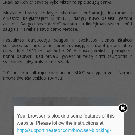
„Radijas Kelyje“ savaitę vyko viktorina apie saugų darbą.
Muzikinio teatro sodelyje skambant pučiamųjų instrumentų
orkestro baigiamajam kūriniui, į dangų buvo paleisti geltoni
akcijos „Saugok save darbe“ balionai su linkėjimais visiems būti
saugiais ir sveikais savo darbo vietose.
Pasaulinės darbuotojų saugos ir sveikatos dienos ištakos
susijusios su Tarptautine darbe žuvusiųjų ir sužalotųjų atminties
diena, kuri 1989 m. balandžio 28 d. buvo paminėta pirmąkart,
norint pabrėžti, kad privalu įgyvendinti teisę dirbti saugiomis ir
sveikomis sąlygomis visur ir visada.
2012-ieji konsultacijų kompanijai „SDG“ yra ypatingi – šiemet
įmonė švenčia veiklos 10-metį.
Your browser is blocking some features of this
website. Please follow the instructions at
http://support.heateor.com/browser-blocking-