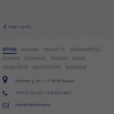
Atgal į sąrašą
KPPAR
KAUNAS
KAUNO R.
MARIJAMPOLĖ
JONAVA
KĖDAINIAI
PRIENAI
ŠAKIAI
VILKAVIŠKIS
KAIŠIADORYS
RASEINIAI
Gedimino g. 43-1, LT-44240 Kaunas
+370 37 229 212, +370 652 18091
chamber@chamber.lt