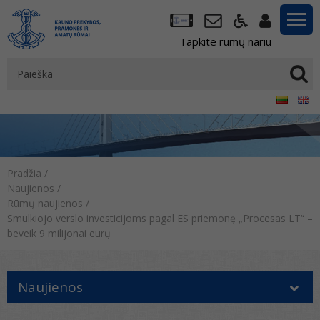
Tapkite rūmų nariu
Pradžia
/
Naujienos
/
Rūmų naujienos
/
Smulkiojo verslo investicijoms pagal ES priemonę „Procesas LT“ –
beveik 9 milijonai eurų
Naujienos