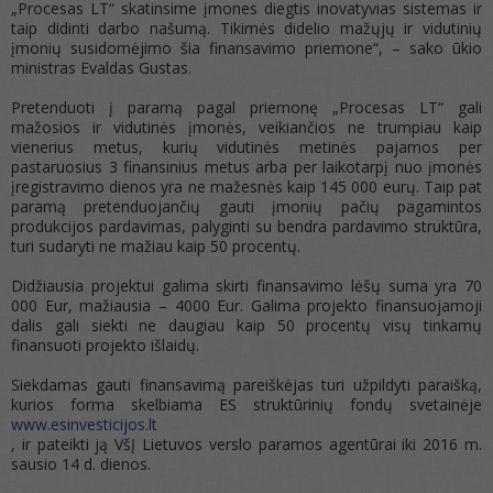
„Procesas LT“ skatinsime įmones diegtis inovatyvias sistemas ir
taip didinti darbo našumą. Tikimės didelio mažųjų ir vidutinių
įmonių susidomėjimo šia finansavimo priemone“, – sako ūkio
ministras Evaldas Gustas.
Pretenduoti į paramą pagal priemonę „Procesas LT“ gali
mažosios ir vidutinės įmonės, veikiančios ne trumpiau kaip
vienerius metus, kurių vidutinės metinės pajamos per
pastaruosius 3 finansinius metus arba per laikotarpį nuo įmonės
įregistravimo dienos yra ne mažesnės kaip 145 000 eurų. Taip pat
paramą pretenduojančių gauti įmonių pačių pagamintos
produkcijos pardavimas, palyginti su bendra pardavimo struktūra,
turi sudaryti ne mažiau kaip 50 procentų.
Didžiausia projektui galima skirti finansavimo lėšų suma yra 70
000 Eur, mažiausia – 4000 Eur. Galima projekto finansuojamoji
dalis gali siekti ne daugiau kaip 50 procentų visų tinkamų
finansuoti projekto išlaidų.
Siekdamas gauti finansavimą pareiškėjas turi užpildyti paraišką,
kurios forma skelbiama ES struktūrinių fondų svetainėje
www.esinvesticijos.lt
, ir pateikti ją VšĮ Lietuvos verslo paramos agentūrai iki 2016 m.
sausio 14 d. dienos.