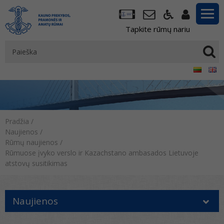
Tapkite rūmų nariu
Pradžia
/
Naujienos
/
Rūmų naujienos
/
Rūmuose įvyko verslo ir Kazachstano ambasados Lietuvoje
atstovų susitikimas
Naujienos