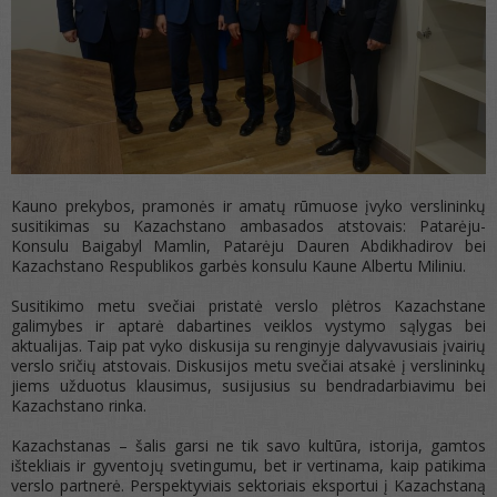
Kauno prekybos, pramonės ir amatų rūmuose įvyko verslininkų
susitikimas su Kazachstano ambasados atstovais: Patarėju-
Konsulu Baigabyl Mamlin, Patarėju Dauren Abdikhadirov bei
Kazachstano Respublikos garbės konsulu Kaune Albertu Miliniu.
Susitikimo metu svečiai pristatė verslo plėtros Kazachstane
galimybes ir aptarė dabartines veiklos vystymo sąlygas bei
aktualijas. Taip pat vyko diskusija su renginyje dalyvavusiais įvairių
verslo sričių atstovais. Diskusijos metu svečiai atsakė į verslininkų
jiems užduotus klausimus, susijusius su bendradarbiavimu bei
Kazachstano rinka.
Kazachstanas – šalis garsi ne tik savo kultūra, istorija, gamtos
ištekliais ir gyventojų svetingumu, bet ir vertinama, kaip patikima
verslo partnerė. Perspektyviais sektoriais eksportui į Kazachstaną