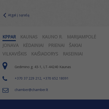
Atgal į sąrašą
KPPAR
KAUNAS
KAUNO R.
MARIJAMPOLĖ
JONAVA
KĖDAINIAI
PRIENAI
ŠAKIAI
VILKAVIŠKIS
KAIŠIADORYS
RASEINIAI
Gedimino g. 43-1, LT-44240 Kaunas
+370 37 229 212, +370 652 18091
chamber@chamber.lt