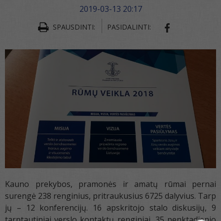
2019-03-13 20:17
SPAUSDINTI:
PASIDALINTI:
SHARE ON FA
Kauno prekybos, pramonės ir amatų rūmai pernai
surengė 238 renginius, pritraukusius 6725 dalyvius. Tarp
jų – 12 konferencijų. 16 apskritojo stalo diskusijų, 9
tarptautiniai verslo kontaktų renginiai, 35 penktadienio