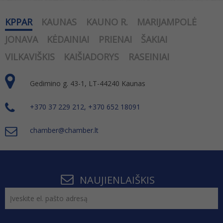
KPPAR
KAUNAS
KAUNO R.
MARIJAMPOLĖ
JONAVA
KĖDAINIAI
PRIENAI
ŠAKIAI
VILKAVIŠKIS
KAIŠIADORYS
RASEINIAI
Gedimino g. 43-1, LT-44240 Kaunas
+370 37 229 212, +370 652 18091
chamber@chamber.lt
NAUJIENLAIŠKIS