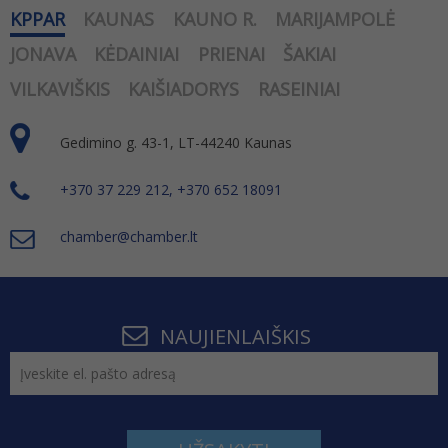
KPPAR
KAUNAS
KAUNO R.
MARIJAMPOLĖ
JONAVA
KĖDAINIAI
PRIENAI
ŠAKIAI
VILKAVIŠKIS
KAIŠIADORYS
RASEINIAI
Gedimino g. 43-1, LT-44240 Kaunas
+370 37 229 212, +370 652 18091
chamber@chamber.lt
NAUJIENLAIŠKIS