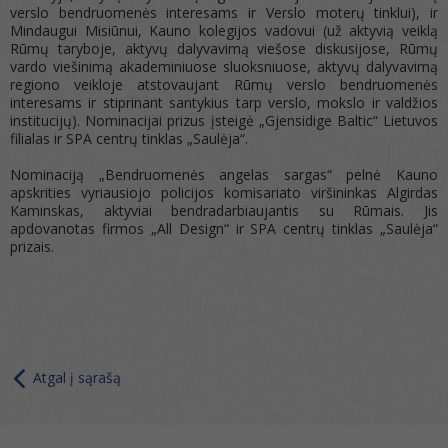
verslo bendruomenės interesams ir Verslo moterų tinklui), ir
Mindaugui Misiūnui, Kauno kolegijos vadovui (už aktyvią veiklą
Rūmų taryboje, aktyvų dalyvavimą viešose diskusijose, Rūmų
vardo viešinimą akademiniuose sluoksniuose, aktyvų dalyvavimą
regiono veikloje atstovaujant Rūmų verslo bendruomenės
interesams ir stiprinant santykius tarp verslo, mokslo ir valdžios
institucijų). Nominacijai prizus įsteigė „Gjensidige Baltic“ Lietuvos
filialas ir SPA centrų tinklas „Saulėja“.
Nominaciją „Bendruomenės angelas sargas“ pelnė Kauno
apskrities vyriausiojo policijos komisariato viršininkas Algirdas
Kaminskas, aktyviai bendradarbiaujantis su Rūmais. Jis
apdovanotas firmos „All Design“ ir SPA centrų tinklas „Saulėja“
prizais.
Atgal į sąrašą