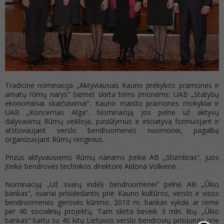
Tradicinė nominacija „Aktyviausias Kauno prekybos pramonės ir
amatų rūmų narys“ šiemet skirta trims įmonėms: UAB „Statybų
ekonominiai skaičiavimai“, Kauno maisto pramonės mokyklai ir
UAB „Koncernas Alga“. Nominaciją jos pelnė už aktyvų
dalyvavimą Rūmų veikloje, pasiūlymus ir iniciatyvą formuojant ir
atstovaujant verslo bendruomenės nuomonei, pagalbą
organizuojant Rūmų renginius.
Prizus aktyvausiems Rūmų nariams įteikė AB „Stumbras“, juos
įteikė bendrovės technikos direktorė Aldona Volkienė.
Nominaciją „Už svarų indėlį bendruomenei“ pelnė AB „Ūkio
bankas“, svariai prisidedantis prie Kauno kultūros, verslo ir visos
bendruomenės gerovės kūrimo. 2010 m. bankas vykdė ar rėmė
per 40 socialinių projektų. Tam skirta beveik 3 mln. litų. „Ūkio
bankas“ kartu su 40 kitų Lietuvos verslo bendrovių prisijungė prie