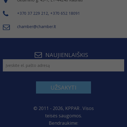
+370 37 229 212, +370 652 18091
chamber@chamber.lt
NAUJIENLAIŠKIS
UŽSAKYTI
© 2011 - 2026, KPPAR . Visos
teisės saugomos.
Bendraukime: