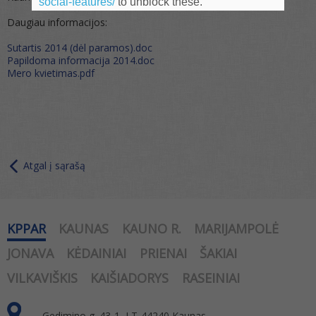
social-features/
to unblock these.
Daugiau informacijos:
Sutartis 2014 (dėl paramos).doc
Papildoma informacija 2014.doc
Mero kvietimas.pdf
Atgal į sąrašą
KPPAR
KAUNAS
KAUNO R.
MARIJAMPOLĖ
JONAVA
KĖDAINIAI
PRIENAI
ŠAKIAI
VILKAVIŠKIS
KAIŠIADORYS
RASEINIAI
Gedimino g. 43-1, LT-44240 Kaunas