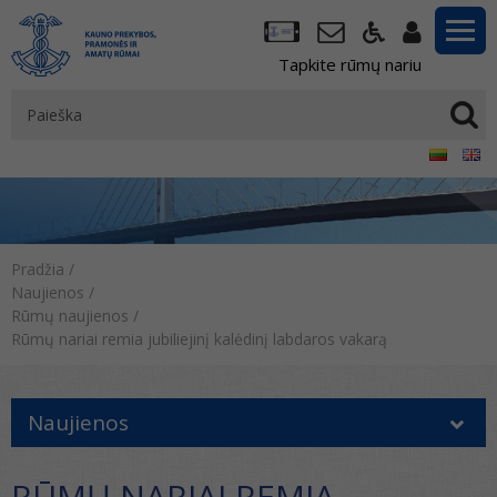
Tapkite rūmų nariu
Pradžia
/
Naujienos
/
Rūmų naujienos
/
Rūmų nariai remia jubiliejinį kalėdinį labdaros vakarą
Naujienos
RŪMŲ NARIAI REMIA