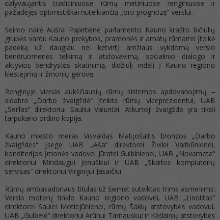
dalyvaujantis tradiciniuose rūmų metiniuose renginiuose ir
pažadėjęs optimistiškai nuteikiančią „oro prognozę“ verslui.
Seimo narė Aušra Papirtienė parlamento Kauno krašto bičiulių
grupės vardu Kauno prekybos, pramonės ir amatų rūmams įteikė
padėką už daugiau nei ketvirtį amžiaus vykdomą verslo
bendruomenės telkimą ir atstovavimą, socialinio dialogo ir
aktyvios bendrystės skatinimą, didžiulį indėlį į Kauno regiono
klestėjimą ir žmonių gerovę.
Renginyje vienas aukščiausių rūmų sistemos apdovanojimų –
sidabro „Darbo žvaigždė“ įteikta rūmų viceprezidentui, UAB
„Serfas“ direktoriui Sauliui Valuntai. Atkurtoji žvaigždė yra tiksli
tarpukario ordino kopija.
Kauno miesto meras Visvaldas Matijošaitis bronzos „Darbo
žvaigždes“ įsegė UAB „Aša“ direktorei Živilei Vaitkūnienei,
konditerijos įmonės vadovei Jūratei Gulbinienei, UAB „Novameta“
direktoriui Mindaugui Jonuškiui ir UAB „Skaitos kompiuterių
servisas“ direktoriui Virginijui Jasaičiui.
Rūmų ambasadoriaus titulas už šiemet suteiktas trims asmenims:
Verslo moterų tinklo Kauno regiono vadovei, UAB „Linolitas“
direktorei Saulei Motiejūnienei, rūmų Šakių atstovybės vadovui,
UAB „Gulbelė“ direktoriui Arūnui Tarnauskui ir Kėdainių atstovybės