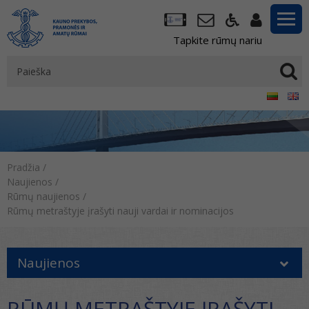
Tapkite rūmų nariu
Pradžia
/
Naujienos
/
Rūmų naujienos
/
Rūmų metraštyje įrašyti nauji vardai ir nominacijos
Naujienos
RŪMŲ METRAŠTYJE ĮRAŠYTI