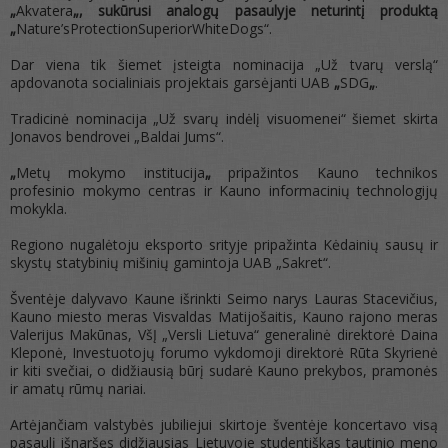
„
Akvatera
„, sukūrusi analogų pasaulyje neturintį produktą
„
Nature’sProtectionSuperiorWhiteDogs“.
Dar viena tik šiemet įsteigta nominacija „Už tvarų verslą“
apdovanota socialiniais projektais garsėjanti UAB
„
SDG
„
.
Tradicinė nominacija „Už svarų indėlį visuomenei“ šiemet skirta
Jonavos bendrovei „Baldai Jums“.
„
Metų mokymo institucija
„
pripažintos Kauno technikos
profesinio mokymo centras ir Kauno informacinių technologijų
mokykla.
Regiono nugalėtoju eksporto srityje pripažinta Kėdainių sausų ir
skystų statybinių mišinių gamintoja UAB „Sakret“.
Šventėje dalyvavo Kaune išrinkti Seimo narys Lauras Stacevičius,
Kauno miesto meras Visvaldas Matijošaitis, Kauno rajono meras
Valerijus Makūnas, VšĮ „Versli Lietuva“ generalinė direktorė Daina
Kleponė, Investuotojų forumo vykdomoji direktorė Rūta Skyrienė
ir kiti svečiai, o didžiausią būrį sudarė Kauno prekybos, pramonės
ir amatų rūmų nariai.
Artėjančiam valstybės jubiliejui skirtoje šventėje koncertavo visą
pasaulį išnaršęs didžiausias Lietuvoje studentiškas tautinio meno