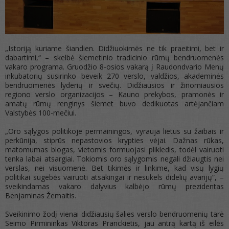
„Istoriją kuriame šiandien. Didžiuokimės ne tik praeitimi, bet ir
dabartimi,“ – skelbė šiemetinio tradicinio rūmų bendruomenės
vakaro programa. Gruodžio 8-osios vakarą į Raudondvario Menų
inkubatorių susirinko beveik 270 verslo, valdžios, akademinės
bendruomenės lyderių ir svečių. Didžiausios ir žinomiausios
regiono verslo organizacijos – Kauno prekybos, pramonės ir
amatų rūmų renginys šiemet buvo dedikuotas artėjančiam
Valstybės 100-mečiui.
„Oro sąlygos politikoje permainingos, vyrauja lietus su žaibais ir
perkūnija, stiprūs nepastovios krypties vėjai. Dažnas rūkas,
matomumas blogas, vietomis formuojasi plikledis, todėl vairuoti
tenka labai atsargiai. Tokiomis oro sąlygomis negali džiaugtis nei
verslas, nei visuomenė. Bet tikimės ir linkime, kad visų lygių
politikai sugebės vairuoti atsakingai ir nesukels didelių avarijų“, –
sveikindamas vakaro dalyvius kalbėjo rūmų prezidentas
Benjaminas Žemaitis.
Sveikinimo žodį vienai didžiausių šalies verslo bendruomenių tarė
Seimo Pirmininkas Viktoras Pranckietis, jau antrą kartą iš eilės