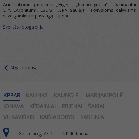
Ačiū sakome: įmonėms „Higėja“, „Kauno grūdai“, „Daumantai
LT“, „Aconitum“, „SDG“, „SPA Saulėja“, skyrusioms dalyviams
savo gaminių ir paslaugų kuponų.
Šventės fotogalerija
Atgal į sąrašą
KPPAR
KAUNAS
KAUNO R.
MARIJAMPOLĖ
JONAVA
KĖDAINIAI
PRIENAI
ŠAKIAI
VILKAVIŠKIS
KAIŠIADORYS
RASEINIAI
Gedimino g. 43-1, LT-44240 Kaunas