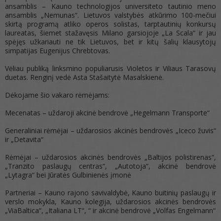
ansamblis – Kauno technologijos universiteto tautinio meno
ansamblis „Nemunas“. Lietuvos valstybės atkūrimo 100-mečiui
skirtą programą atliko operos solistas, tarptautinių konkursų
laureatas, šiemet stažavęsis Milano garsiojoje „La Scala“ ir jau
spėjęs užkariauti ne tik Lietuvos, bet ir kitų šalių klausytojų
simpatijas Eugenijus Chrebtovas.
Vėliau publiką linksmino populiarusis Violetos ir Viliaus Tarasovų
duetas. Renginį vedė Asta Stašaitytė Masalskienė.
Dėkojame šio vakaro rėmėjams:
Mecenatas – uždaroji akcinė bendrovė „Hegelmann Transporte“
Generaliniai rėmėjai – uždarosios akcinės bendrovės „Iceco žuvis“
ir „Detavita“
Rėmėjai – uždarosios akcinės bendrovės „Baltijos polistirenas“,
„Tranzito paslaugų centras“, „Autotoja“, akcinė bendrovė
„Lytagra“ bei Jūratės Gulbinienės įmonė
Partneriai – Kauno rajono savivaldybė, Kauno buitinių paslaugų ir
verslo mokykla, Kauno kolegija, uždarosios akcinės bendrovės
„ViaBaltica“, „Italiana LT“, “ ir akcinė bendrovė „Volfas Engelmann“