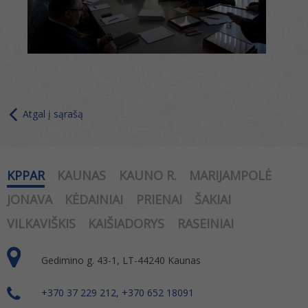
Atgal į sąrašą
KPPAR
KAUNAS
KAUNO R.
MARIJAMPOLĖ
JONAVA
KĖDAINIAI
PRIENAI
ŠAKIAI
VILKAVIŠKIS
KAIŠIADORYS
RASEINIAI
Gedimino g. 43-1, LT-44240 Kaunas
+370 37 229 212, +370 652 18091