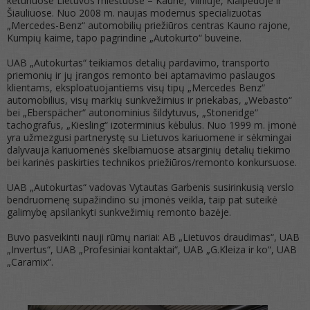
keturiuose Lietuvos miestuose – Kaune, Vilniuje, Klaipėdoje ir
Šiauliuose. Nuo 2008 m. naujas modernus specializuotas
„Mercedes-Benz“ automobilių priežiūros centras Kauno rajone,
Kumpių kaime, tapo pagrindine „Autokurto“ buveine.
UAB „Autokurtas“ teikiamos detalių pardavimo, transporto
priemonių ir jų įrangos remonto bei aptarnavimo paslaugos
klientams, eksploatuojantiems visų tipų „Mercedes Benz“
automobilius, visų markių sunkvežimius ir priekabas, „Webasto“
bei „Eberspächer“ autonominius šildytuvus, „Stoneridge“
tachografus, „Kiesling“ izoterminius kėbulus. Nuo 1999 m. įmonė
yra užmezgusi partnerystę su Lietuvos kariuomene ir sėkmingai
dalyvauja kariuomenės skelbiamuose atsarginių detalių tiekimo
bei karinės paskirties technikos priežiūros/remonto konkursuose.
UAB „Autokurtas“ vadovas Vytautas Garbenis susirinkusią verslo
bendruomenę supažindino su įmonės veikla, taip pat suteikė
galimybę apsilankyti sunkvežimių remonto bazėje.
Buvo pasveikinti nauji rūmų nariai: AB „Lietuvos draudimas“, UAB
„Invertus“, UAB „Profesiniai kontaktai“, UAB „G.Kleiza ir ko“, UAB
„Caramix“.