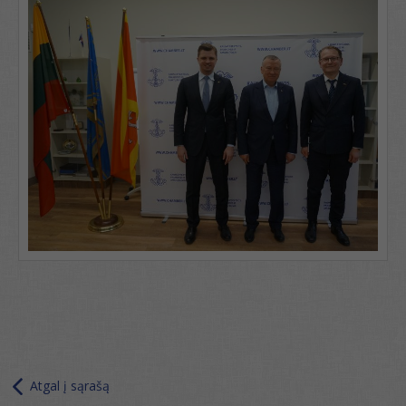
Atgal į sąrašą