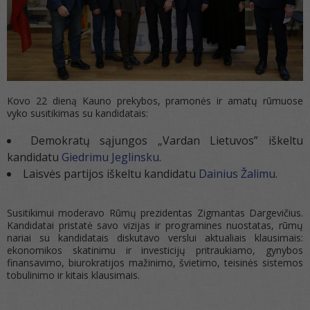
Kovo 22 dieną Kauno prekybos, pramonės ir amatų rūmuose
vyko susitikimas su kandidatais:
Demokratų sąjungos „Vardan Lietuvos” iškeltu
kandidatu
Giedrimu Jeglinsku
.
Laisvės partijos iškeltu kandidatu
Dainius Žalimu
.
Susitikimui moderavo Rūmų prezidentas Zigmantas Dargevičius.
Kandidatai pristatė savo vizijas ir programines nuostatas, rūmų
nariai su kandidatais diskutavo verslui aktualiais klausimais:
ekonomikos skatinimu ir investicijų pritraukiamo, gynybos
finansavimo, biurokratijos mažinimo, švietimo, teisinės sistemos
tobulinimo ir kitais klausimais.