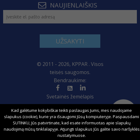
NAUJIENLAIŠKIS
UŽSAKYTI
© 2011 - 2026, KPPAR . Visos
teisės saugomos.
Bendraukime:
Svetainės žemėlapis
Kad galėtume kokybiškai teikti paslaugas Jums, mes naudojame
slapukus (cookie), kurie yra išsaugomi Jūsų kompiuteryje. Paspausdami
Sprendimas:
SUTINKU, Jūs patvirtinate, kad esate informuotas apie slapukų
naudojimą mūsų tinklalapyje. Atjungti slapukus Jūs galite savo naršyklės
nustatymuose.