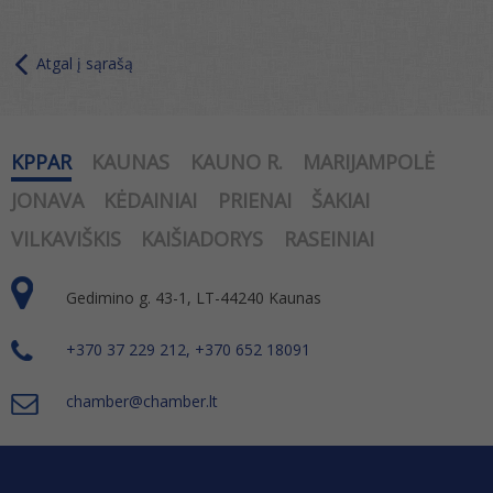
Atgal į sąrašą
KPPAR
KAUNAS
KAUNO R.
MARIJAMPOLĖ
JONAVA
KĖDAINIAI
PRIENAI
ŠAKIAI
VILKAVIŠKIS
KAIŠIADORYS
RASEINIAI
Gedimino g. 43-1, LT-44240 Kaunas
+370 37 229 212, +370 652 18091
chamber@chamber.lt