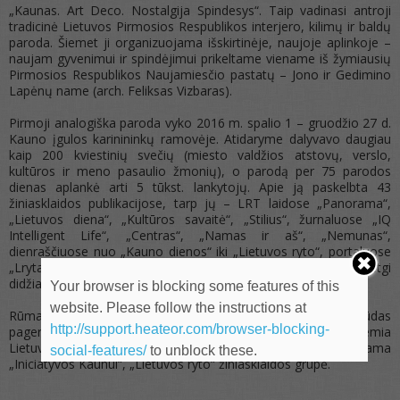
„Kaunas. Art Deco. Nostalgija Spindesys“. Taip vadinasi antroji
tradicinė Lietuvos Pirmosios Respublikos interjero, kilimų ir baldų
paroda. Šiemet ji organizuojama išskirtinėje, naujoje aplinkoje –
naujam gyvenimui ir spindėjimui prikeltame viename iš žymiausių
Pirmosios Respublikos Naujamiesčio pastatų – Jono ir Gedimino
Lapėnų name (arch. Feliksas Vizbaras).
Pirmoji analogiška paroda vyko 2016 m. spalio 1 – gruodžio 27 d.
Kauno įgulos karinininkų ramovėje. Atidaryme dalyvavo daugiau
kaip 200 kviestinių svečių (miesto valdžios atstovų, verslo,
kultūros ir meno pasaulio žmonių), o parodą per 75 parodos
dienas aplankė arti 5 tūkst. lankytojų. Apie ją paskelbta 43
žiniasklaidos publikacijose, tarp jų – LRT laidose „Panorama“,
„Lietuvos diena“, „Kultūros savaitė“, „Stilius“, žurnaluose „IQ
Intelligent Life“, „Centras“, „Namas ir aš“, „Nemunas“,
dienraščiuose nuo „Kauno dienos“ iki „Lietuvos ryto“, portaluose
„Lrytas.lt“, „Delfi.lt“, „Pilotas.lt“, „Kaunas pilnas kultūros“, netgi
didžiausiame Didžiosios Britanijos laikraštyje „Guardian“.
Your browser is blocking some features of this
website. Please follow the instructions at
Rūmai tapo šios parodos mecenatu. Tai dar vienas būdas
http://support.heateor.com/browser-blocking-
pagerbti Lietuvos pramonės ir verslo istoriją. Renginio idėją remia
Lietuvos kultūros taryba, Kauno m. savivaldybės programa
social-features/
to unblock these.
„Iniciatyvos Kaunui“, „Lietuvos ryto“ žiniasklaidos grupė.