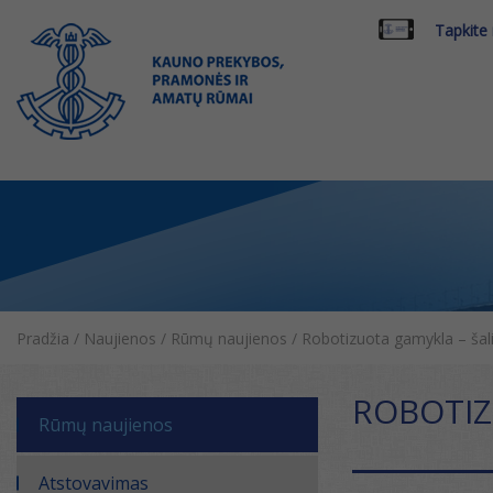
Tapkite
Pradžia
/
Naujienos
/
Rūmų naujienos
/
Robotizuota gamykla – šal
ROBOTIZ
Rūmų naujienos
Atstovavimas