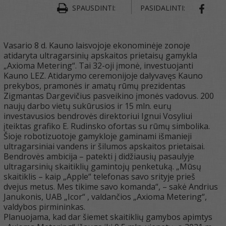
SPAUSDINTI:
PASIDALINTI:
SHAR
Vasario 8 d. Kauno laisvojoje ekonominėje zonoje
atidaryta ultragarsinių apskaitos prietaisų gamykla
„Axioma Metering“. Tai 32-oji įmonė, investuojanti
Kauno LEZ. Atidarymo ceremonijoje dalyvavęs Kauno
prekybos, pramonės ir amatų rūmų prezidentas
Zigmantas Dargevičius pasveikino įmonės vadovus. 200
naujų darbo vietų sukūrusios ir 15 mln. eurų
investavusios bendrovės direktoriui Ignui Vosyliui
įteiktas grafiko E. Rudinsko ofortas su rūmų simbolika.
Šioje robotizuotoje gamykloje gaminami išmanieji
ultragarsiniai vandens ir šilumos apskaitos prietaisai.
Bendrovės ambicija – patekti į didžiausių pasaulyje
ultragarsinių skaitiklių gamintojų penketuką. „Mūsų
skaitiklis – kaip „Apple“ telefonas savo srityje prieš
dvejus metus. Mes tikime savo komanda“, – sakė Andrius
Janukonis, UAB „Icor“ , valdančios „Axioma Metering“,
valdybos pirmininkas.
Planuojama, kad dar šiemet skaitiklių gamybos apimtys