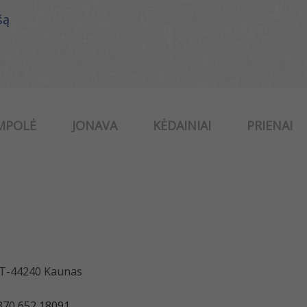
šą
MPOLĖ
JONAVA
KĖDAINIAI
PRIENAI
 LT-44240 Kaunas
370 652 18091