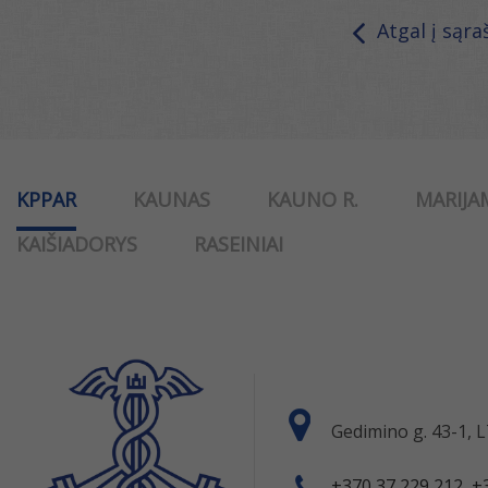
Atgal į sąra
KPPAR
KAUNAS
KAUNO R.
MARIJA
KAIŠIADORYS
RASEINIAI
Gedimino g. 43-1,
+370 37 229 212, +