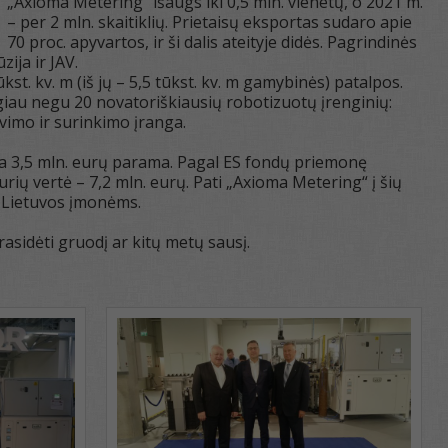
„Axioma Metering“ išaugs iki 0,5 mln. vienetų, o 2021 m.
– per 2 mln. skaitiklių. Prietaisų eksportas sudaro apie
70 proc. apyvartos, ir ši dalis ateityje didės. Pagrindinės
zija ir JAV.
st. kv. m (iš jų – 5,5 tūkst. kv. m gamybinės) patalpos.
giau negu 20 novatoriškiausių robotizuotų įrenginių:
avimo ir surinkimo įranga.
rta 3,5 mln. eurų parama. Pagal ES fondų priemonę
rių vertė – 7,2 mln. eurų. Pati „Axioma Metering“ į šių
s Lietuvos įmonėms.
asidėti gruodį ar kitų metų sausį.