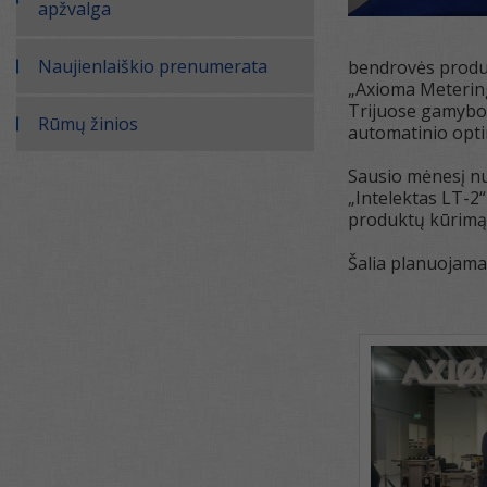
apžvalga
Naujienlaiškio prenumerata
bendrovės produktų
„Axioma Metering“
Trijuose gamybos
Rūmų žinios
automatinio optin
Sausio mėnesį nu
„Intelektas LT-2“
produktų kūrimą 
Šalia planuojama 