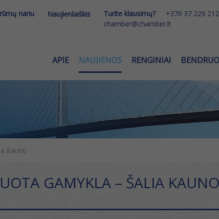
 rūmų nariu
Turite klausimų?
+370 37 229 212
Naujienlaiškis
chamber@chamber.lt
APIE
NAUJIENOS
RENGINIAI
BENDRU
ia Kauno
UOTA GAMYKLA – ŠALIA KAUN