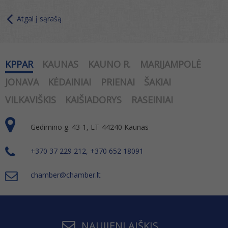
Atgal į sąrašą
KPPAR
KAUNAS
KAUNO R.
MARIJAMPOLĖ
JONAVA
KĖDAINIAI
PRIENAI
ŠAKIAI
VILKAVIŠKIS
KAIŠIADORYS
RASEINIAI
Gedimino g. 43-1, LT-44240 Kaunas
+370 37 229 212, +370 652 18091
chamber@chamber.lt
NAUJIENLAIŠKIS