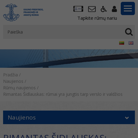
Tapkite rūmų nariu
Pradžia
/
Naujienos
/
Rūmų naujienos
/
Rimantas Šidlauskas: rūmai yra jungtis tarp verslo ir valdžios
Naujienos
RIMANTAS ŠIDLAUSKAS: