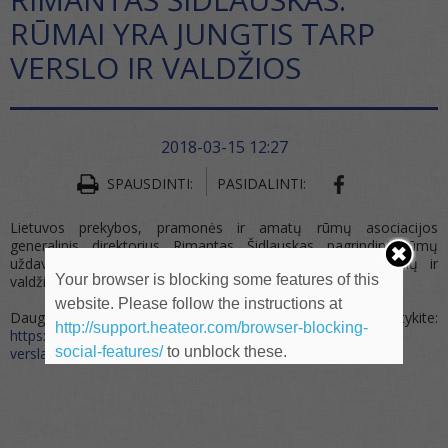
RŪMAI YRA JUNGTIS TARP
VERSLO IR VALDŽIOS
2018-03-15 12:27
SHARE ON FA
SPAUSDINTI:
PASIDALINTI:
Lietuvos prekybos, pramonės ir amatų rūmų asociacijos
generalinis direktorius Rimantas Šidlauskas pagrindinį rūmų
uždavinį apibūdina trumpai: „Esame jungtis tarp įmonių ir
Your browser is blocking some features of this
valdžios.“ Visas interviu paskelbtas „Lietuvos žiniose“.
website. Please follow the instructions at
Daugiau skaitykite:
http://support.heateor.com/browser-blocking-
https://www.lzinios.lt/lzinios/ekonomika/rumams-tenka-ginti-
social-features/
to unblock these.
versla/261637