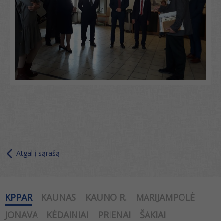
Atgal į sąrašą
KPPAR
KAUNAS
KAUNO R.
MARIJAMPOLĖ
JONAVA
KĖDAINIAI
PRIENAI
ŠAKIAI