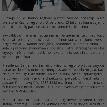
Rugsėjo 11 d. Kauno regiono plėtros tarybos posėdyje buvo
svarstomi Kauno regiono plėtros plano, ES lėšomis finansuojamų
projektų aprašų pakeitimai, atstovavimo ir kiti klausimai.
Savivaldybių merams, socialiniams partneriams taip pat buvo
išsamiai pristatyta didžiausia ir žinomiausia regiono verslo
organizacija – Kauno prekybos, pramonės ir amatų rūmai, jų
indėlis į regiono ekonominę ir socialinę plėtrą, strateginės veiklos
kryptys, rūmų kaip patikimo ekonominio-socialinio partnerio
vykdomi projektai.
Prezidento Benjamino Žemaičio kvietimu regiono plėtros tarybos
nariai apsilankė istoriniame rūmų pastate K. Donelaičio g. 8. Kaip
žinia, rūmai gali didžiuotis Kaune sukūrę vieną įspūdingiausių
tarpukario modernizmo architektūros pavyzdžių. Verslininkai jį
pastatė iš nuosavų lėšų 1937-1938 m., rūmai su visu įrengimu, su
išlikusiomis ir neišlikusiomis kultūros paveldo vertybėmis tuomet
kainavo 879 452 litus.
Merai ir socialiniai partneriai turėjo galimybę apžiūrėti istorinį
statinį, pamatyti išlikusias kultūros paveldo vertybes, išgirsti jo