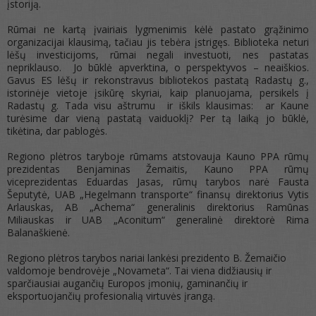
įstoriją.
Rūmai ne kartą įvairiais lygmenimis kėlė pastato grąžinimo
organizacijai klausimą, tačiau jis tebėra įstrigęs. Biblioteka neturi
lėšų investicijoms, rūmai negali investuoti, nes pastatas
nepriklauso. Jo būklė apverktina, o perspektyvos – neaiškios.
Gavus ES lėšų ir rekonstravus bibliotekos pastatą Radastų g.,
istorinėje vietoje įsikūrę skyriai, kaip planuojama, persikels į
Radastų g. Tada visu aštrumu ir iškils klausimas: ar Kaune
turėsime dar vieną pastatą vaiduoklį? Per tą laiką jo būklė,
tikėtina, dar pablogės.
Regiono plėtros taryboje rūmams atstovauja Kauno PPA rūmų
prezidentas Benjaminas Žemaitis, Kauno PPA rūmų
viceprezidentas Eduardas Jasas, rūmų tarybos narė Fausta
Šeputytė, UAB „Hegelmann transporte“ finansų direktorius Vytis
Arlauskas, AB „Achema“ generalinis direktorius Ramūnas
Miliauskas ir UAB „Aconitum“ generalinė direktorė Rima
Balanaškienė.
Regiono plėtros tarybos nariai lankėsi prezidento B. Žemaičio
valdomoje bendrovėje „Novameta“. Tai viena didžiausių ir
sparčiausiai augančių Europos įmonių, gaminančių ir
eksportuojančių profesionalią virtuvės įrangą.