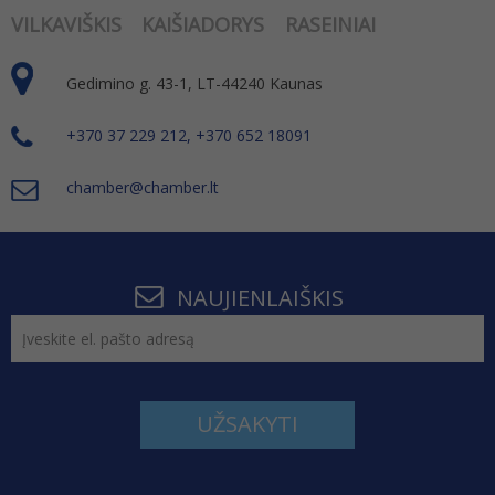
VILKAVIŠKIS
KAIŠIADORYS
RASEINIAI
Gedimino g. 43-1, LT-44240 Kaunas
+370 37 229 212, +370 652 18091
chamber@chamber.lt
NAUJIENLAIŠKIS
UŽSAKYTI