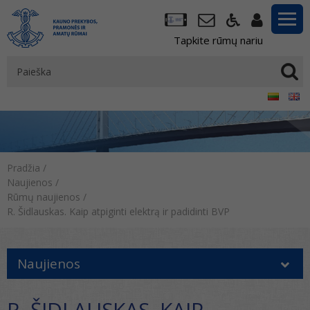
Tapkite rūmų nariu
Pradžia
/
Naujienos
/
Rūmų naujienos
/
R. Šidlauskas. Kaip atpiginti elektrą ir padidinti BVP
Naujienos
R. ŠIDLAUSKAS. KAIP