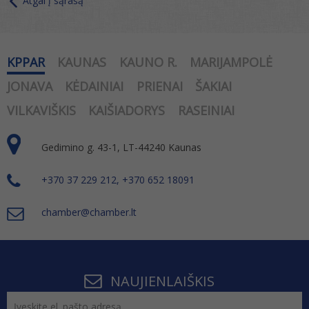
Atgal į sąrašą
KPPAR
KAUNAS
KAUNO R.
MARIJAMPOLĖ
JONAVA
KĖDAINIAI
PRIENAI
ŠAKIAI
VILKAVIŠKIS
KAIŠIADORYS
RASEINIAI
Gedimino g. 43-1, LT-44240 Kaunas
+370 37 229 212, +370 652 18091
chamber@chamber.lt
NAUJIENLAIŠKIS