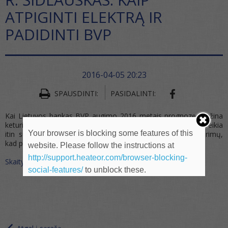
ATPIGINTI ELEKTRĄ IR
PADIDINTI BVP
2016-04-05 20:23
SHARE ON FA
SPAUSDINTI:
PASIDALINTI:
Kai Lietuvos bankas BVP augimo 2016 metais prognozę mažina
keturis kartus iš eilės, Vyriausybė turi suklusti. Ar tikrai visada reikia
Your browser is blocking some features of this
itin sudėtingų sprendimų ir programų, nacionalinių susitarimų,
kad pagelbėtume savo ūkiui? Ne.
website. Please follow the instructions at
http://support.heateor.com/browser-blocking-
Skaitykite daugiau
social-features/
to unblock these.