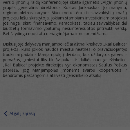
verslo įmonių raidą konferencijoje skaitė ilgametis „Alga“ įmonių
grupės generalinis direktorius Kostas Jankauskas. Jo manymu,
regiono plėtros tarybos šiuo metu tėra tik savivaldybių mažų
projektų lėšų skirstytoja, jokiam stambiam investiciniam projektui
jos negali skirti finansavimo. Paradoksas, tačiau savivaldybės dėl
biudžetų formavimo ypatumų nesuinteresuotos pritraukti verslą.
Bet ši ydinga nuostata nenagrinėjama ir nesprendžiama.
Diskusijoje dalyvavę marijampoliečiai aštriai kritikavo „Rail Baltica“
projektą, kuris jokios naudos miestui neatneš, o pravažiuojantys
traukiniai padalins Marijampolę į dvi dalis, bus uždarytos gatvės ir
pervažos, „miestui liks tik švilpukas ir dulkės nuo geležinkelio“.
„Rail Baltica“ projekto direkcijos vyr. ekonomistas Saulius Poškus
pabrėžė, jog Marijampolės įmonėms svarbu kooperuotis ir
bendromis pastangomis atsivesti geležinkelio atšaką.
Atgal į sąrašą