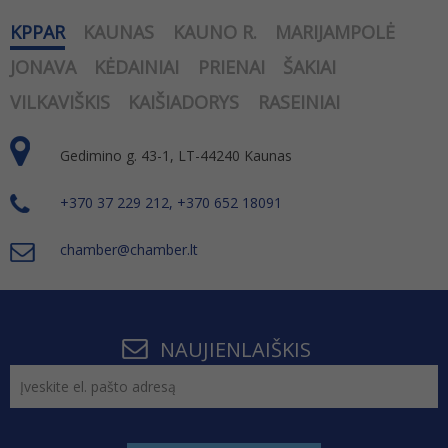
KPPAR
KAUNAS
KAUNO R.
MARIJAMPOLĖ
JONAVA
KĖDAINIAI
PRIENAI
ŠAKIAI
VILKAVIŠKIS
KAIŠIADORYS
RASEINIAI
Gedimino g. 43-1, LT-44240 Kaunas
+370 37 229 212, +370 652 18091
chamber@chamber.lt
NAUJIENLAIŠKIS