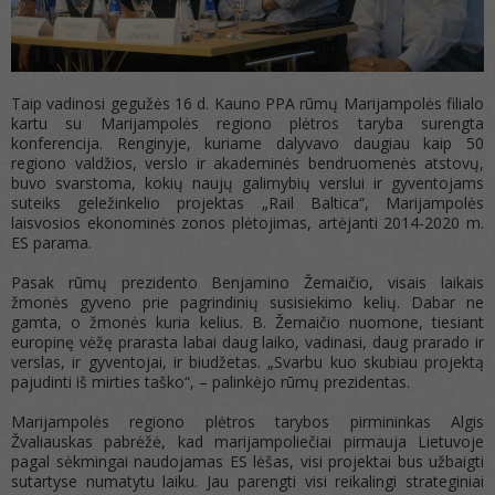
Taip vadinosi gegužės 16 d. Kauno PPA rūmų Marijampolės filialo
kartu su Marijampolės regiono plėtros taryba surengta
konferencija. Renginyje, kuriame dalyvavo daugiau kaip 50
regiono valdžios, verslo ir akademinės bendruomenės atstovų,
buvo svarstoma, kokių naujų galimybių verslui ir gyventojams
suteiks geležinkelio projektas „Rail Baltica“, Marijampolės
laisvosios ekonominės zonos plėtojimas, artėjanti 2014-2020 m.
ES parama.
Pasak rūmų prezidento Benjamino Žemaičio, visais laikais
žmonės gyveno prie pagrindinių susisiekimo kelių. Dabar ne
gamta, o žmonės kuria kelius. B. Žemaičio nuomone, tiesiant
europinę vėžę prarasta labai daug laiko, vadinasi, daug prarado ir
verslas, ir gyventojai, ir biudžetas. „Svarbu kuo skubiau projektą
pajudinti iš mirties taško“, – palinkėjo rūmų prezidentas.
Marijampolės regiono plėtros tarybos pirmininkas Algis
Žvaliauskas pabrėžė, kad marijampoliečiai pirmauja Lietuvoje
pagal sėkmingai naudojamas ES lėšas, visi projektai bus užbaigti
sutartyse numatytu laiku. Jau parengti visi reikalingi strateginiai