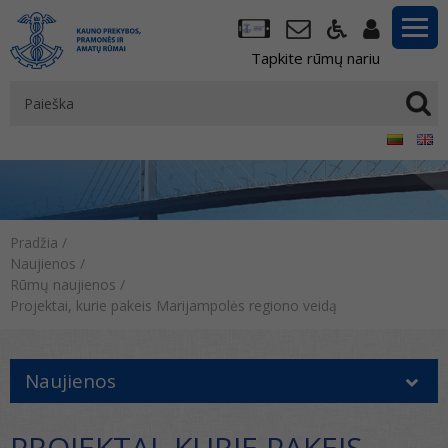
Tapkite rūmų nariu
Pradžia
/
Naujienos
/
Rūmų naujienos
/
Projektai, kurie pakeis Marijampolės regiono veidą
Naujienos
PROJEKTAI, KURIE PAKEIS