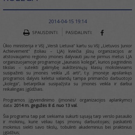
2014-04-15 19:14
SHARE ON FA
SPAUSDINTI:
PASIDALINTI:
Ūkio ministerija ir VšĮ „Versli Lietuva“ kartu su VšĮ „Lietuvos Junior
Achievement“ (toliau – LJA) kviečia jūsų organizacijos ar
atstovaujamo regiono įmones dalyvauti jau ne pirmus metus LJA
organizuojamoje programoje „Jaunasis kolega“, kurios pagrindinis
tikslas – suteikti galimybę aukštesniųjų klasių moksleiviams
susipažinti su įmonės veikla „iš arti“, t.y. įmonėje apsilankęs
programos dalyvis keletui valandų tampa priimančio darbuotojo
„kolega“, betarpiškai susipažįsta su įmonės veikla ir darbui
reikalingais įgūdžiais.
Programos įgyvendinimo (įmonės/ organizacijos aplankymo)
data:
2014 m. gegužės 8 d. nuo 13 val.
Šia programa taip pat siekiama sukurti sąsają tarp verslo pasaulio
ir mokinių, kurie vėliau taps įmonių darbuotojais; paskatinti
mokinius siekti savo tikslų, tobulinti akademinius bei praktinius
įgūdžius;