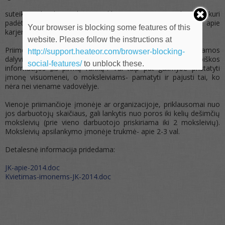
suteikti galimybę praktinei veiklai (nors ir vienos dienos), kuri
padėtų mokiniui apsispręsti renkantis profesiją ir galvojant apie
Your browser is blocking some features of this
karjerą.
website. Please follow the instructions at
Priimdami kelioms valandoms „Jaunojo kolegos“ programos
http://support.heateor.com/browser-blocking-
dalyvius savo įmonėje, suteiksite jaunuoliams betarpiškos
social-features/
to unblock these.
informacijos „iš pirmų rankų“. Tai taip pat galimybė pristatyti
įmonę visuomenei, o moksleiviams- pamatyti ir pajusti tai, ko
nėra nei viename vadovėlyje.
Vienoje priimančioje įmonėje ar organizacijoje, priklausomai nuo
jos darbuotojų skaičiaus, gali lankytis nuo poros iki kelių dešimčių
moksleivių (prie vieno darbuotojo priskiriama iki 2 moksleivių).
Moksleivių apsilankymo įmonėje trukmė- apie 2-3 val.
Detalesnė informacija pridedama:
JK-apie-2014.doc
Kvietimas-imonems-JK-2014.doc