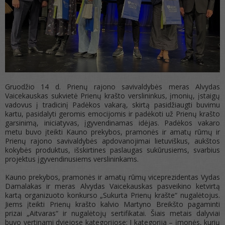
Gruodžio 14 d. Prienų rajono savivaldybės meras Alvydas
Vaicekauskas sukvietė Prienų krašto verslininkus, įmonių, įstaigų
vadovus į tradicinį Padėkos vakarą, skirtą pasidžiaugti buvimu
kartu, pasidalyti geromis emocijomis ir padėkoti už Prienų krašto
garsinimą, iniciatyvas, įgyvendinamas idėjas. Padėkos vakaro
metu buvo įteikti Kauno prekybos, pramonės ir amatų rūmų ir
Prienų rajono savivaldybės apdovanojimai lietuviškus, aukštos
kokybės produktus, išskirtines paslaugas sukūrusiems, svarbius
projektus įgyvendinusiems verslininkams.
Kauno prekybos, pramonės ir amatų rūmų viceprezidentas Vydas
Damalakas ir meras Alvydas Vaicekauskas pasveikino ketvirtą
kartą organizuoto konkurso „Sukurta Prienų krašte“ nugalėtojus.
Jiems įteikti Prienų krašto kalvio Martyno Breikšto pagaminti
prizai „Aitvaras“ ir nugalėtojų sertifikatai. Šiais metais dalyviai
buvo vertinami dviejose kategorijose: I kategorija – įmonės, kurių