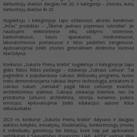
darbuotojų skaičius daugiau nei 20, II kategorija – įmonės, kurių
darbuotojų skaičius iki 20.
Nugalėtoju I kategorijoje tapo uždarosios akcinės bendrovės
„Inčas“ produktas – „Šilumai jautraus popieriaus rulonėliai“. Jie
naudojami elektroninėse eilių valdymo sistemose,
bankomatuose, kasos aparatuose, medicininiuose,
laboratoriniuose prietaisuose ir kitos paskirties įrenginiuose.
Apdovanojimai įteikti įmonės generaliniam direktoriui Vaclovui
Marčiulynui.
Konkurso „Sukurta Prienų krašte“ nugalėtoju II kategorijoje tapo
gidės Rūtos Rūtės paslauga – edukacija „Cukraus Lietuva“. Tai
pagrindinė ir populiariausia cukraus dirbtuvėlių programa, kurios
metu demonstruojama cukraus liejimo technologija, pristatomi iš
cukraus sukurti „namukai“ pagal tikrus Lietuvoje esančius
architektūrinius statinius. Cukraus edukacija išskirtinė, nes čia
pristatoma Lietuvos architektūra, istorija, kuriamos puikios
emocijos. Apdovanojimai įteikti edukacijos autorei Rūtai
Milušauskaitei.
2023 m. konkurse „Sukurta Prienų krašte“ dalyvavo ir daugiau
aukštos kokybės, inovatyvių, išsiskiriančių, konkurencingų įmonių
ir individualių gamintojų bei kūrėjų, kurie taip pat apdovanoti
sertifikatais ir Savivaldybės dovanomis: UAB „AIPEK“ vadovė Vilija