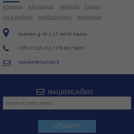
JONAVA
KĖDAINIAI
PRIENAI
ŠAKIAI
VILKAVIŠKIS
KAIŠIADORYS
RASEINIAI
Gedimino g. 43-1, LT-44240 Kaunas
+370 37 229 212, +370 652 18091
chamber@chamber.lt
NAUJIENLAIŠKIS
UŽSAKYTI