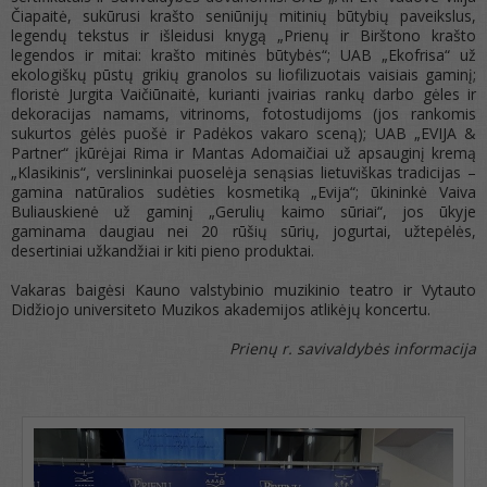
Čiapaitė, sukūrusi krašto seniūnijų mitinių būtybių paveikslus,
legendų tekstus ir išleidusi knygą „Prienų ir Birštono krašto
legendos ir mitai: krašto mitinės būtybės“; UAB „Ekofrisa“ už
ekologiškų pūstų grikių granolos su liofilizuotais vaisiais gaminį;
floristė Jurgita Vaičiūnaitė, kurianti įvairias rankų darbo gėles ir
dekoracijas namams, vitrinoms, fotostudijoms (jos rankomis
sukurtos gėlės puošė ir Padėkos vakaro sceną); UAB „EVIJA &
Partner“ įkūrėjai Rima ir Mantas Adomaičiai už apsauginį kremą
„Klasikinis“, verslininkai puoselėja senąsias lietuviškas tradicijas –
gamina natūralios sudėties kosmetiką „Evija“; ūkininkė Vaiva
Buliauskienė už gaminį „Gerulių kaimo sūriai“, jos ūkyje
gaminama daugiau nei 20 rūšių sūrių, jogurtai, užtepėlės,
desertiniai užkandžiai ir kiti pieno produktai.
Vakaras baigėsi Kauno valstybinio muzikinio teatro ir Vytauto
Didžiojo universiteto Muzikos akademijos atlikėjų koncertu.
Prienų r. savivaldybės informacija