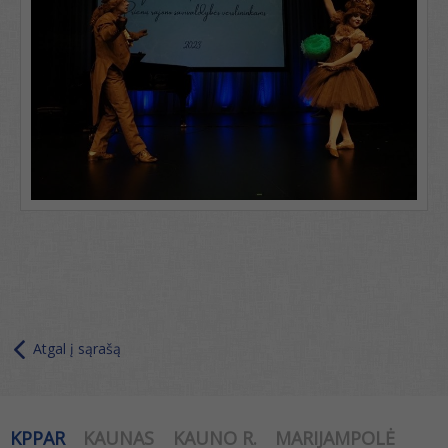
Atgal į sąrašą
KPPAR
KAUNAS
KAUNO R.
MARIJAMPOLĖ