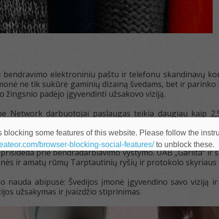
 bendravimo elektroniniu paštu ir telefonu skandinavų komp
įmonė ne tik sukūrė gaminių dizainą švedams, bet ir parink
 žingsnio padėjo įgyvendinti užsakovo viziją.
pe Network darbuotojai paslaugas teikia daugiau kaip 2,5
u patyrusių. Bendradarbiaujant ir ieškant partnerystės gal
 blocking some features of this website. Please follow the instru
 savo patirtimi ir inovatyvumu tikrai nenusileidžia užsien
heateor.com/browser-blocking-social-features/
to unblock these.
i prisideda prie bendradarbiavimo vystymo. UAB „Garlita“ ir
ės ir amatų rūmų Tarptautinių ryšių ir protokolo skyriaus
 nauda abipusė: Švedijos įmonė įgyvendino savo viziją ir 
jos užsakymas ir įvaizdžio stiprinimas.