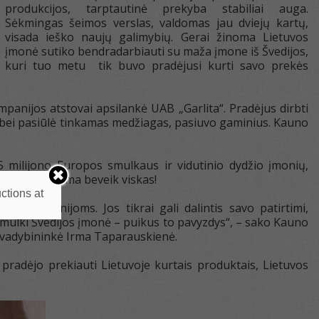
produkcijos, tarptautinė prekyba stabiliai auga.
Sėkmingas šeimos verslas, valdomas jau dviejų kartų,
visada ieško naujų galimybių. Gerai žinoma Lietuvos
įmonė sutiko bendradarbiauti su maža įmone iš Švedijos,
kuri tuo metu tik buvo pradėjusi kurti savo prekės
anijos atstovai apsilankė UAB „Garlita“. Pradėjus dirbti
o bei pasiūlė tinkamas medžiagas, pasiuvo gaminius. Kauno
 milijono Europos smulkaus ir vidutinio dydžio įmonių,
imybių įmanoma beveik viskas!
ctions at
io kompanijoms. Jos tikrai gali dalintis savo patirtimi,
 smulki Švedijos įmonė – puikus to pavyzdys“, – sako Kauno
 vadybininkė Irma Taparauskienė.
pradėjo prekiauti Lietuvoje kurtais produktais, Lietuvos