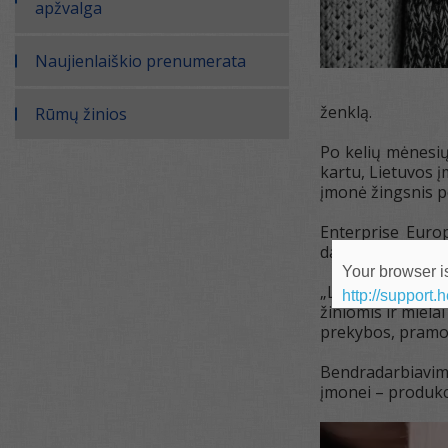
apžvalga
Naujienlaiškio prenumerata
ženklą.
Rūmų žinios
Po kelių mėnesių
kartu, Lietuvos 
įmonė žingsnis po
Enterprise Euro
daugiau ar mažia
Your browser is
„Lietuvos įmonės
http://support.
žiniomis ir miela
prekybos, pramon
Bendradarbiavimo
įmonei – produkci
Video