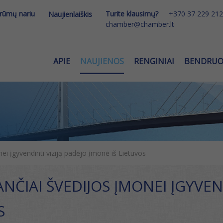
 rūmų nariu
Turite klausimų?
+370 37 229 212
Naujienlaiškis
chamber@chamber.lt
APIE
NAUJIENOS
RENGINIAI
BENDRU
ei įgyvendinti viziją padėjo įmonė iš Lietuvos
ČIAI ŠVEDIJOS ĮMONEI ĮGYVEND
S