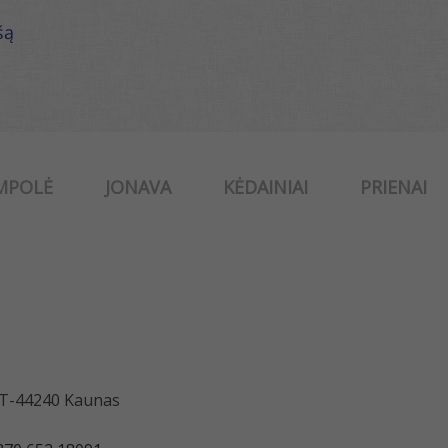
šą
MPOLĖ
JONAVA
KĖDAINIAI
PRIENAI
 LT-44240 Kaunas