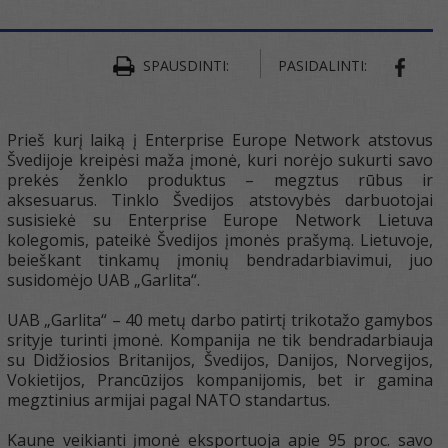
SPAUSDINTI:
PASIDALINTI:
SHAR
Prieš kurį laiką į Enterprise Europe Network atstovus
Švedijoje kreipėsi maža įmonė, kuri norėjo sukurti savo
prekės ženklo produktus – megztus rūbus ir
aksesuarus. Tinklo Švedijos atstovybės darbuotojai
susisiekė su Enterprise Europe Network Lietuva
kolegomis, pateikė Švedijos įmonės prašymą. Lietuvoje,
beieškant tinkamų įmonių bendradarbiavimui, juo
susidomėjo UAB „Garlita“.
UAB „Garlita“ – 40 metų darbo patirtį trikotažo gamybos
srityje turinti įmonė. Kompanija ne tik bendradarbiauja
su Didžiosios Britanijos, Švedijos, Danijos, Norvegijos,
Vokietijos, Prancūzijos kompanijomis, bet ir gamina
megztinius armijai pagal NATO standartus.
Kaune veikianti įmonė eksportuoja apie 95 proc. savo