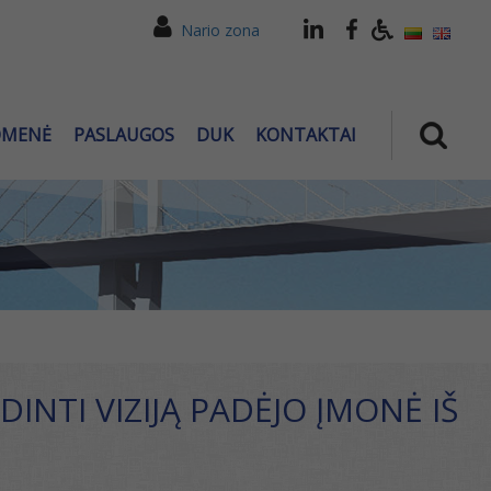
Nario zona
OMENĖ
PASLAUGOS
DUK
KONTAKTAI
INTI VIZIJĄ PADĖJO ĮMONĖ IŠ