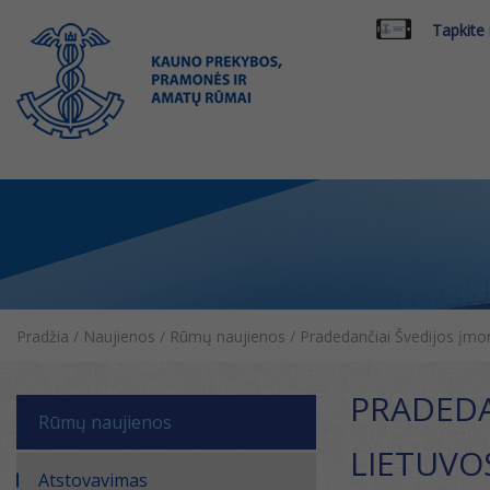
Tapkite
Pradžia
/
Naujienos
/
Rūmų naujienos
/
Pradedančiai Švedijos įmon
PRADEDAN
Rūmų naujienos
LIETUVO
Atstovavimas