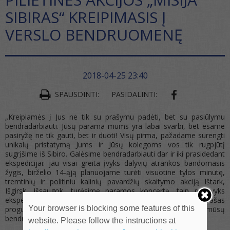
SIBIRAS“ KREIPIMASIS Į
VERSLO BENDRUOMENĘ
2018-04-25 23:40
SHARE ON FA
SPAUSDINTI:
PASIDALINTI:
„Kreipiamės į Jus ne tik su prašymu padėti, bet su pasiūlymu
bendradarbiauti. Jūsų parama mums yra labai svarbi, bet esame
pasiryžę ne tik gauti, bet ir duoti! Visų pirma, pažadame surengti
unikalų pristatymą Jums ir Jūsų kolegoms vos tik rugpjūtį
sugrįšime iš Sibiro. Galėsime bendradarbiauti dar ir iki prasidedant
ekspedicijai: jau visai greita įvyks dalyvių atrankos bandomasis
žygis, birželio 14-ąją planuojame turėti visuotine tylos minutę,
tremtinių ir politiniu kalinių pavardžių skaitymo akciją Ištark,
Išgirsk, Išsaugok, turėsime paramos koncertą, taip pat vyks
ekspedicijos išlydėjimo ir pasitikimo renginiai – tad tai sąrašas
Your browser is blocking some features of this
progų, kuomet galime susitikti ir pasidžiaugti mūsų
bendradarbiavimu.
website. Please follow the instructions at