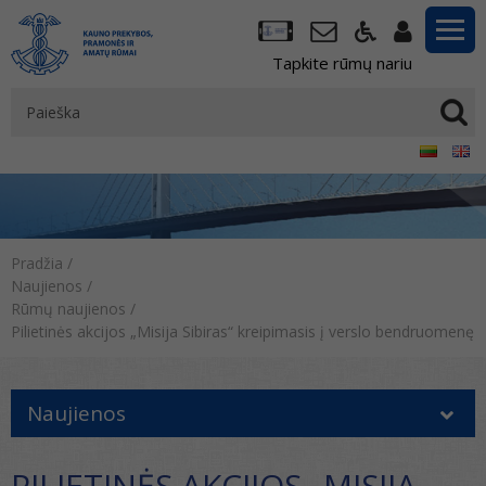
Tapkite rūmų nariu
Pradžia
/
Naujienos
/
Rūmų naujienos
/
Pilietinės akcijos „Misija Sibiras“ kreipimasis į verslo bendruomenę
Naujienos
PILIETINĖS AKCIJOS „MISIJA