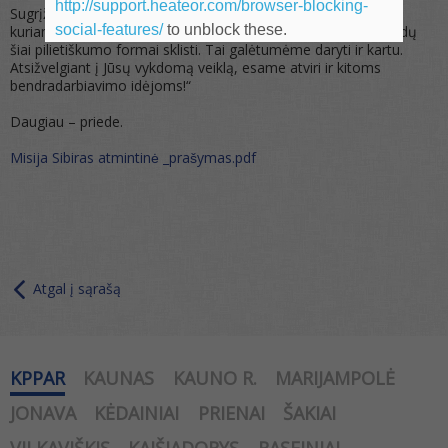
http://support.heateor.com/browser-blocking-
Sugrįžus iš ekspedicijos yra organizuojama fotoparoda bei
social-features/
to unblock these.
kuriamas dokumentinis filmas, kasmet ieškome vis naujų būdų
šiai pilietiškumo formai sklisti. Tai galėtumėme daryti ir kartu.
Atsižvelgiant į Jūsų vykdomą veiklą, esame atviri ir kitoms
bendradarbiavimo idėjoms!“
Daugiau – priede.
Misija Sibiras atmintinė _prašymas.pdf
Atgal į sąrašą
KPPAR
KAUNAS
KAUNO R.
MARIJAMPOLĖ
JONAVA
KĖDAINIAI
PRIENAI
ŠAKIAI