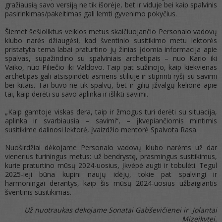
gražiausią savo versiją ne tik išorėje, bet ir viduje bei kaip spalvinis
pasirinkimas/pakeitimas gali lemti gyvenimo pokyčius.
Šiemet šešioliktus veiklos metus skaičiuojančio Personalo vadovų
klubo narės džiaugėsi, kad šventinio susitikimo metu lektorės
pristatyta tema labai praturtino jų žinias įdomia informacija apie
spalvas, supažindino su spalviniais archetipais – nuo Kario iki
Vaiko, nuo Piliečio iki Valdovo. Taip pat sužinojo, kaip kiekvienas
archetipas gali atsispindėti asmens stiliuje ir stiprinti ryšį su savimi
bei kitais. Tai buvo ne tik spalvų, bet ir gilių įžvalgų kelionė apie
tai, kaip derėti su savo aplinka ir išlikti savimi.
„Kaip gamtoje viskas dera, taip ir žmogus turi derėti su situacija,
aplinka ir svarbiausia – savimi“, – įkvepiančiomis mintimis
susitikime dalinosi lektorė, įvaizdžio mentorė Spalvota Rasa.
Nuoširdžiai dėkojame Personalo vadovų klubo narėms už dar
vienerius turiningus metus: už bendrystę, prasmingus susitikimus,
kurie praturtino mūsų 2024-uosius, įkvėpė augti ir tobulėti. Tegul
2025-ieji būna kupini naujų idėjų, tokie pat spalvingi ir
harmoningai derantys, kaip šis mūsų 2024-uosius užbaigiantis
šventinis susitikimas.
Už nuotraukas dėkojame Sonatai Gabševičienei ir Jolantai
Mizeikytei.