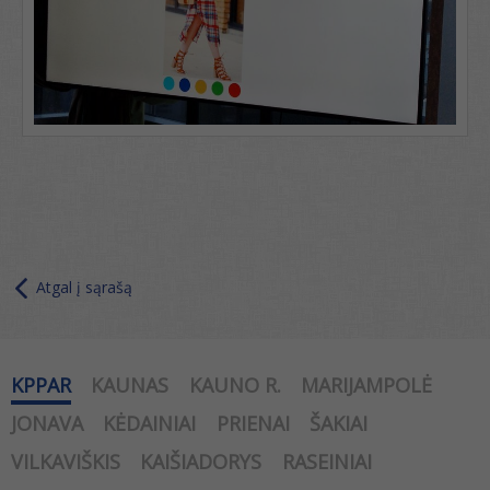
Atgal į sąrašą
KPPAR
KAUNAS
KAUNO R.
MARIJAMPOLĖ
JONAVA
KĖDAINIAI
PRIENAI
ŠAKIAI
VILKAVIŠKIS
KAIŠIADORYS
RASEINIAI