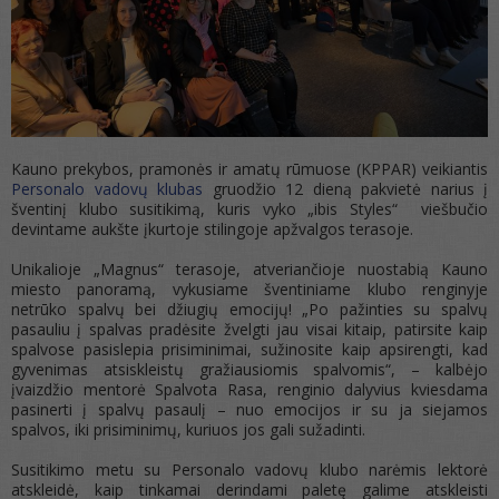
Kauno prekybos, pramonės ir amatų rūmuose (KPPAR) veikiantis
Personalo vadovų klubas
gruodžio 12 dieną pakvietė narius į
šventinį klubo susitikimą, kuris vyko „ibis Styles“ viešbučio
devintame aukšte įkurtoje stilingoje apžvalgos terasoje.
Unikalioje „Magnus“ terasoje, atveriančioje nuostabią Kauno
miesto panoramą, vykusiame šventiniame klubo renginyje
netrūko spalvų bei džiugių emocijų! „Po pažinties su spalvų
pasauliu į spalvas pradėsite žvelgti jau visai kitaip, patirsite kaip
spalvose pasislepia prisiminimai, sužinosite kaip apsirengti, kad
gyvenimas atsiskleistų gražiausiomis spalvomis“, – kalbėjo
įvaizdžio mentorė Spalvota Rasa, renginio dalyvius kviesdama
pasinerti į spalvų pasaulį – nuo emocijos ir su ja siejamos
spalvos, iki prisiminimų, kuriuos jos gali sužadinti.
Susitikimo metu su Personalo vadovų klubo narėmis lektorė
atskleidė, kaip tinkamai derindami paletę galime atskleisti