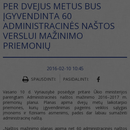
PER DVEJUS METUS BUS
ĮGYVENDINTA 60
ADMINISTRACINĖS NAŠTOS
VERSLUI MAŽINIMO
PRIEMONIŲ
2016-02-10 10:45
SHARE ON FA
SPAUSDINTI:
PASIDALINTI:
Vasario 10 d. Vyriausybė posėdyje pritarė Ūkio ministerijos
parengtam Administracinės naštos mažinimo 2016–2017 m.
priemonių planui. Planas apima dvejų metų laikotarpio
priemones, kurių įgyvendinimas pagerins veiklos sąlygas
įmonėms ir fiziniams asmenims, padės dar labiau sumažinti
administracinę naštą.
„Naštos mažinimo planas apima net 60 administracinės naštos