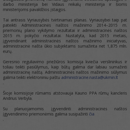
darbo ministerija bei Vidaus reikalų ministerija ir šioms
ministerijoms pavaldžios įstaigos.
Tai antrasis Vyriausybės tvirtinamas planas. Vyriausybei taip pat
pateikti Administracinės naštos mažinimo 2014–2015 m.
priemonių plano vykdymo rezultatai ir administracinės naštos
2015 m. pokyčio rezultatai. Nustatyta, kad 2015 metais,
įgyvendinant administracinės naštos mažinimo iniciatyvas,
administracinė našta ūkio subjektams sumažinta net 1,875 mln.
eurų.
Geresnio reguliavimo priežiūros komisija kviečia verslininkus ir
toliau teikti pasiūlymus, kaip būtų galima dar labiau sumažinti
administracinę naštą. Administracinės naštos mažinimo siūlymus
galima teikti elektroniniu paštu
administracine.nasta@ukmin.lt
.
Šioje komisijoje rūmams atstovauja Kauno PPA rūmų kancleris
Andrius Verbyla.
Su planuojamomis įgyvendinti administracinės naštos
įgyvendinimo priemonėmis galima susipažinti
čia
.