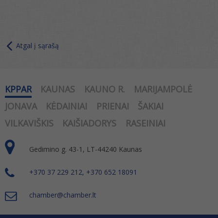
Atgal į sąrašą
KPPAR
KAUNAS
KAUNO R.
MARIJAMPOLĖ
JONAVA
KĖDAINIAI
PRIENAI
ŠAKIAI
VILKAVIŠKIS
KAIŠIADORYS
RASEINIAI
Gedimino g. 43-1, LT-44240 Kaunas
+370 37 229 212, +370 652 18091
chamber@chamber.lt