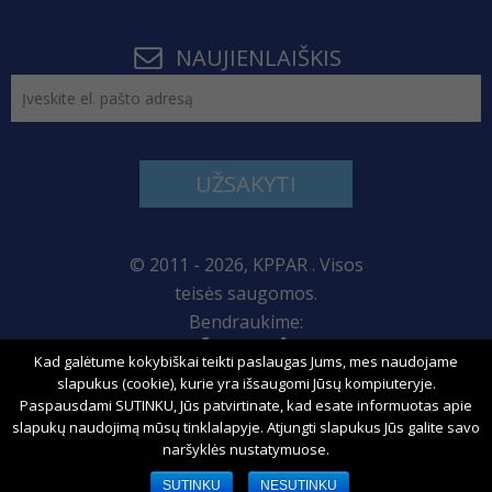
NAUJIENLAIŠKIS
UŽSAKYTI
© 2011 - 2026, KPPAR . Visos
teisės saugomos.
Bendraukime:
Kad galėtume kokybiškai teikti paslaugas Jums, mes naudojame
Svetainės žemėlapis
slapukus (cookie), kurie yra išsaugomi Jūsų kompiuteryje.
Paspausdami SUTINKU, Jūs patvirtinate, kad esate informuotas apie
slapukų naudojimą mūsų tinklalapyje. Atjungti slapukus Jūs galite savo
naršyklės nustatymuose.
Sprendimas:
SUTINKU
NESUTINKU