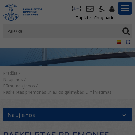
Tapkite rūmų nariu
Pradžia
/
Naujienos
/
Rūmų naujienos
/
Paskelbtas priemonės „Naujos galimybės LT“ kvietimas
Naujienos
PASKELBTAS PRIEMONĖS