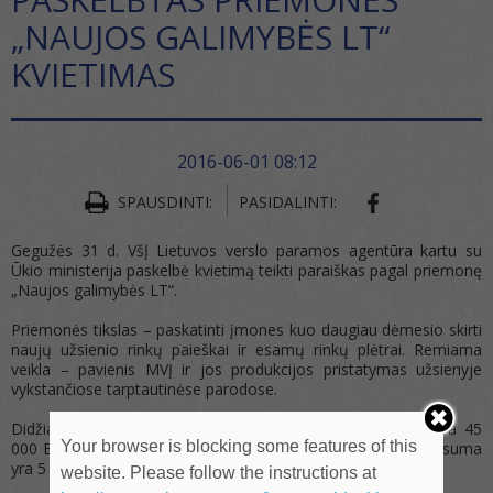
„NAUJOS GALIMYBĖS LT“
KVIETIMAS
2016-06-01 08:12
SHARE ON FA
SPAUSDINTI:
PASIDALINTI:
Gegužės 31 d. VšĮ Lietuvos verslo paramos agentūra kartu su
Ūkio ministerija paskelbė kvietimą teikti paraiškas pagal priemonę
„Naujos galimybės LT“.
Priemonės tikslas – paskatinti įmones kuo daugiau dėmesio skirti
naujų užsienio rinkų paieškai ir esamų rinkų plėtrai. Remiama
veikla – pavienis MVĮ ir jos produkcijos pristatymas užsienyje
vykstančiose tarptautinėse parodose.
Didžiausia projektui galima skirti finansavimo lėšų suma yra 45
Your browser is blocking some features of this
000 Eur. Mažiausia projektui galima skirti finansavimo lėšų suma
yra 5 000 Eur.
website. Please follow the instructions at