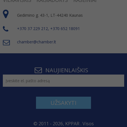
VILKAVIŠKIS
KAIŠIADORYS
RASEINIAI
Gedimino g. 43-1, LT-44240 Kaunas
+370 37 229 212, +370 652 18091
chamber@chamber.lt
NAUJIENLAIŠKIS
UŽSAKYTI
© 2011 - 2026, KPPAR . Visos