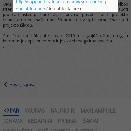
http://support.heateor.com/browser-blocking-
Didžiausia galima projekto finansuojamoji dalis arba pagalbos
social-features/
to unblock these.
intensyvumas sudaro 50 procentų visų tinkamų finansuoti
projekto išlaidų. Pareiškėjas privalo prisidėti prie projekto
finansavimo ne mažiau nei 50 procentų visų tinkamų finansuoti
projekto išlaidų.
Paraiškos turi būti pateiktos iki 2016 m. rugpjūčio 2 d., daugiau
informacijos apie priemonę ir jos kvietimą galima rasti
čia
.
Atgal į sąrašą
KPPAR
KAUNAS
KAUNO R.
MARIJAMPOLĖ
JONAVA
KĖDAINIAI
PRIENAI
ŠAKIAI