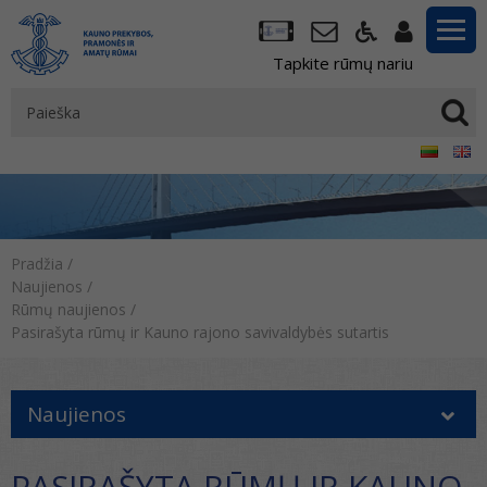
Tapkite rūmų nariu
Pradžia
/
Naujienos
/
Rūmų naujienos
/
Pasirašyta rūmų ir Kauno rajono savivaldybės sutartis
Naujienos
PASIRAŠYTA RŪMŲ IR KAUNO