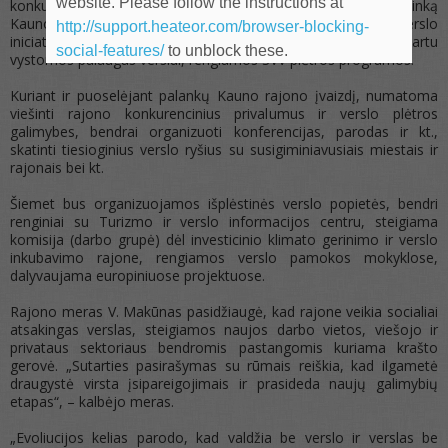
website. Please follow the instructions at
konkurencingumą, bus veikiama išvien gerinant verslo aplinką
Kauno rajone ir užtikrinant palankų klimatą investicijoms, verslo
http://support.heateor.com/browser-blocking-
iniciatyvos derinamos su rajono raidos prioritetais, kartu
social-features/
to unblock these.
vystomos palaugas verslui, rengiamos SVV plėtros programos.
Kuriant ir puoselėjant palankų Kauno rajono įvaizdį, numatoma
viešinti rajono konkurencinius privalumus ir verslo plėtros
galimybes, bendrai organizuoti konferencijas, parodas ir kt.,
skatinti tiesioginius verslo ryšius su susigiminiavusiais miestais ir
rajonais bei kt.
Šiemet bus organizuojamos išplėstinės verslo popietės, bendri
renginiai su Turizmo ir verslo informacijos centru, steigiama
komisija (darbo grupė) dėl investicinio klimato gerinimo ir verslo
inkubavimo rajone, rengiamos verslo pamokos mokyklose,
dalyvaujama europiniuose projektuose.
Rajono meras V. Makūnas pasidžiaugė, kad rajone veikia socialiai
atsakingas verslas, steigiamos naujos darbo vietos, viešojo ir
privataus sektoriaus bendromis pastangomis kuriama krašto
gerovė. „Sutarties pasirašymas su rūmais reiškia, kad ilgametė
draugystė virsta įsipareigojimais ir prasideda naujų galimybių
etapas“, – kalbėjo meras.
„Evoliucijos kelias parodo, kad valdžia be verslo ir verslas be