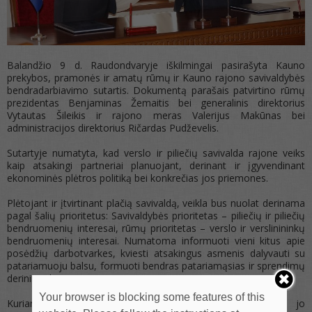
Balandžio 9 d. Raudondvaryje iškilmingai pasirašyta Kauno
prekybos, pramonės ir amatų rūmų ir Kauno rajono savivaldybės
bendradarbiavimo sutartis. Dokumentą parašais patvirtino rūmų
prezidentas Benjaminas Žemaitis bei generalinis direktorius
Vytautas Šileikis ir rajono meras Valerijus Makūnas bei
administracijos direktorius Ričardas Pudževelis.
Sutartyje numatyta, kad verslo ir piliečių savivalda rajone veiks
kaip atsakingi partneriai planuojant, derinant ir įgyvendinant
ekonominės plėtros politiką bei konkrečias jos priemones.
Plėtojant ir įtvirtinant plačią savivaldą, veikla bus nuolat derinama
pagal šalių prioritetus: Savivaldybės prioritetas – piliečių ir piliečių
bendruomenių interesai, rūmų prioritetas – verslo ir verslinininkų
bendruomenių interesai. Numatoma informuoti vieni kitus apie
posėdžių darbotvarkes, kviesti atsakingus asmenis dalyvauti su
patariamuoju balsu, formuoti bendras patariamąsias ir sprendimų
derinimo komisijas.
Your browser is blocking some features of this
Kuriant palankias sąlygas verslui ir užtikrinant jo