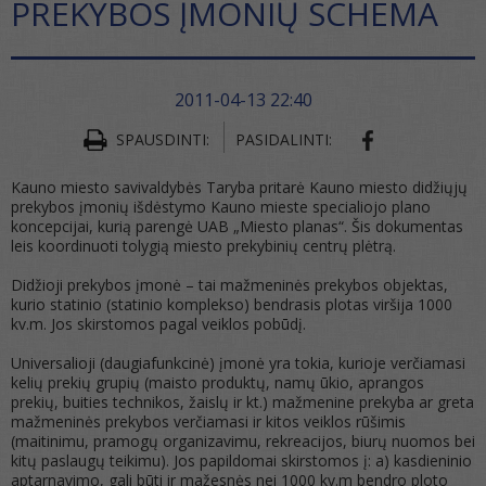
PREKYBOS ĮMONIŲ SCHEMA
2011-04-13 22:40
SHARE ON FA
SPAUSDINTI:
PASIDALINTI:
Kauno miesto savivaldybės Taryba pritarė Kauno miesto didžiųjų
prekybos įmonių išdėstymo Kauno mieste specialiojo plano
koncepcijai, kurią parengė UAB „Miesto planas“. Šis dokumentas
leis koordinuoti tolygią miesto prekybinių centrų plėtrą.
Didžioji prekybos įmonė – tai mažmeninės prekybos objektas,
kurio statinio (statinio komplekso) bendrasis plotas viršija 1000
kv.m. Jos skirstomos pagal veiklos pobūdį.
Universalioji (daugiafunkcinė) įmonė yra tokia, kurioje verčiamasi
kelių prekių grupių (maisto produktų, namų ūkio, aprangos
prekių, buities technikos, žaislų ir kt.) mažmenine prekyba ar greta
mažmeninės prekybos verčiamasi ir kitos veiklos rūšimis
(maitinimu, pramogų organizavimu, rekreacijos, biurų nuomos bei
kitų paslaugų teikimu). Jos papildomai skirstomos į: a) kasdieninio
aptarnavimo, gali būti ir mažesnės nei 1000 kv.m bendro ploto