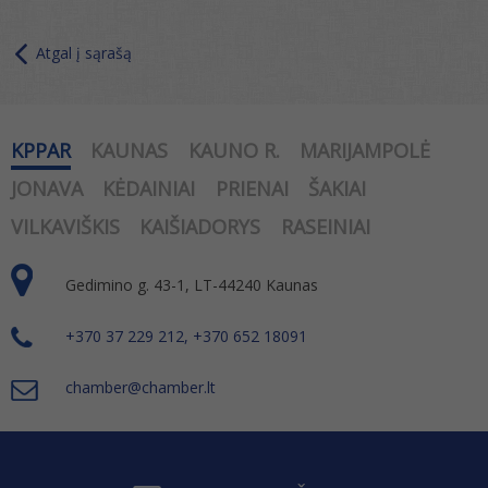
Atgal į sąrašą
KPPAR
KAUNAS
KAUNO R.
MARIJAMPOLĖ
JONAVA
KĖDAINIAI
PRIENAI
ŠAKIAI
VILKAVIŠKIS
KAIŠIADORYS
RASEINIAI
Gedimino g. 43-1, LT-44240 Kaunas
+370 37 229 212, +370 652 18091
chamber@chamber.lt