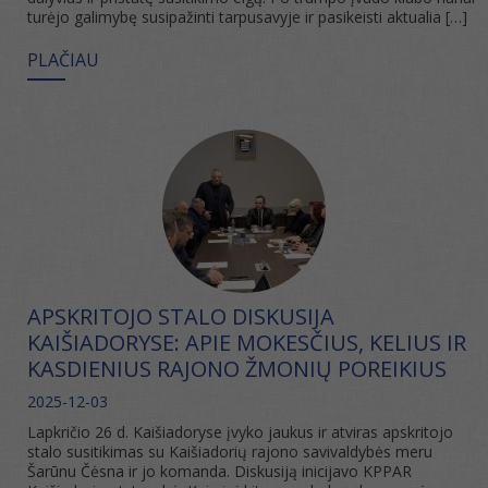
turėjo galimybę susipažinti tarpusavyje ir pasikeisti aktualia […]
PLAČIAU
APSKRITOJO STALO DISKUSIJA
KAIŠIADORYSE: APIE MOKESČIUS, KELIUS IR
KASDIENIUS RAJONO ŽMONIŲ POREIKIUS
2025-12-03
Lapkričio 26 d. Kaišiadoryse įvyko jaukus ir atviras apskritojo
stalo susitikimas su Kaišiadorių rajono savivaldybės meru
Šarūnu Čėsna ir jo komanda. Diskusiją inicijavo KPPAR