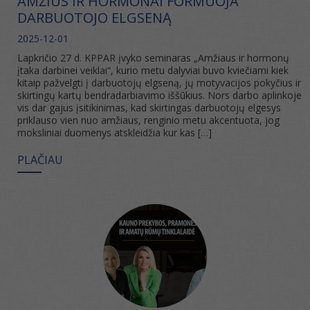
AMŽIUS IR HORMONAI FORMUOJA
DARBUOTOJO ELGSENĄ
2025-12-01
Lapkričio 27 d. KPPAR įvyko seminaras „Amžiaus ir hormonų
įtaka darbinei veiklai“, kurio metu dalyviai buvo kviečiami kiek
kitaip pažvelgti į darbuotojų elgseną, jų motyvacijos pokyčius ir
skirtingų kartų bendradarbiavimo iššūkius. Nors darbo aplinkoje
vis dar gajus įsitikinimas, kad skirtingas darbuotojų elgesys
priklauso vien nuo amžiaus, renginio metu akcentuota, jog
moksliniai duomenys atskleidžia kur kas […]
PLAČIAU