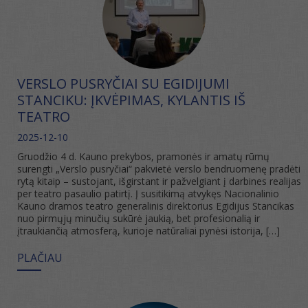
VERSLO PUSRYČIAI SU EGIDIJUMI
STANCIKU: ĮKVĖPIMAS, KYLANTIS IŠ
TEATRO
2025-12-10
Gruodžio 4 d. Kauno prekybos, pramonės ir amatų rūmų
surengti „Verslo pusryčiai“ pakvietė verslo bendruomenę pradėti
rytą kitaip – sustojant, išgirstant ir pažvelgiant į darbines realijas
per teatro pasaulio patirtį. Į susitikimą atvykęs Nacionalinio
Kauno dramos teatro generalinis direktorius Egidijus Stancikas
nuo pirmųjų minučių sukūrė jaukią, bet profesionalią ir
įtraukiančią atmosferą, kurioje natūraliai pynėsi istorija, […]
PLAČIAU