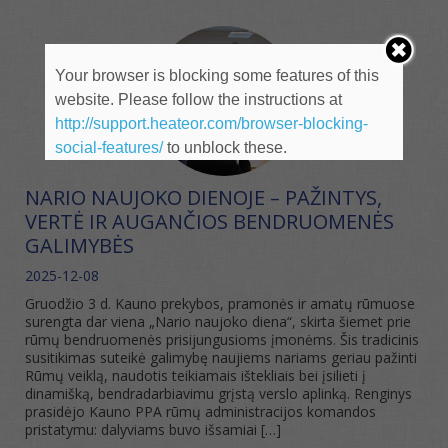
Your browser is blocking some features of this
website. Please follow the instructions at
http://support.heateor.com/browser-blocking-
social-features/
to unblock these.
NARIO NAUJOKO DIENOJE – PAŽINTYS,
VERTĖ IR AUGANČIOS BENDRUOMENĖS
GALIMYBĖS
2025-12-08
Gruodžio 3 d. Kauno prekybos, pramonės ir amatų rūmuose
surengta dar viena „Nario naujoko diena“, skirta šiemet prie
rūmų bendruomenės prisijungusioms įmonėms. Šis tradicinis
susitikimas suteikė galimybę naujiems nariams geriau pažinti
Rūmų veiklą, naudotis teikiamais ištekliais bei įsilieti į
dinamišką, bendradarbiavimu grįstą verslo aplinką. Renginys
prasidėjo Kauno PPA rūmų administracijos komandos
pristatymu: dalyviams buvo išsamiai […]