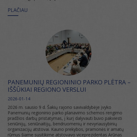
PLAČIAU
PANEMUNIŲ REGIONINIO PARKO PLĖTRA –
IŠŠŪKIAI REGIONO VERSLUI
2026-01-14
2026 m. sausio 9 d. Šakių rajono savivaldybėje įvyko
Panemunių regioninio parko planavimo schemos rengimo
pradžios darbų pristatymas, į kurį dalyvauti buvo pakviesti
seniūnijų, seniūnaitijų, bendruomenių ir nevyriausybinių
organizacijų atstovai. Kauno prekybos, pramonės ir amatų
rūmus šiame susitikime atstovavo viceprezidentas Arūnas