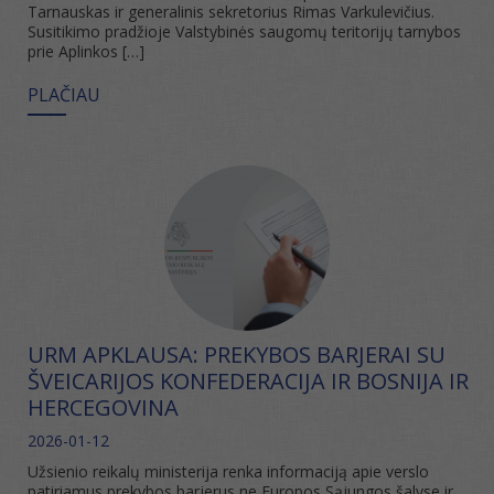
Tarnauskas ir generalinis sekretorius Rimas Varkulevičius.
Susitikimo pradžioje Valstybinės saugomų teritorijų tarnybos
prie Aplinkos […]
PLAČIAU
URM APKLAUSA: PREKYBOS BARJERAI SU
ŠVEICARIJOS KONFEDERACIJA IR BOSNIJA IR
HERCEGOVINA
2026-01-12
Užsienio reikalų ministerija renka informaciją apie verslo
patiriamus prekybos barjerus ne Europos Sąjungos šalyse ir