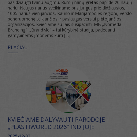
pasidžiaugti tvariu augimu. Rūmų narių gretas papildė 20 naujų
narių. Naujus narius sveikiname prisijungus prie didžiausios,
1005 narius vienijančios, Kauno ir Marijampolės regionų verslo
bendruomenę telkiančios ir paslaugas verslui plėtojančios
organizacijos. Kviečiame su jais susipažinti: MB „Nomeda
Branding“ „BrandMe“ – tai kūrybinė studija, padedanti
gamybinėms įmonėms kurti […]
PLAČIAU
KVIEČIAME DALYVAUTI PARODOJE
„PLASTIWORLD 2026“ INDIJOJE
2025-12-02