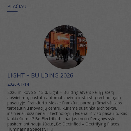
PLAČIAU
LIGHT + BUILDING 2026
2026-01-14
2026 m. kovo 8–13 d. Light + Building atvers kelią į ateitį
apšvietimo, pastatų automatizavimo ir statybų technologijų
pasaulyje. Frankfurto Messe Frankfurt parodų rūmai vėl taps
tarptautiniu inovacijų centru, kuriame susitinka architektai,
inžinieriai, dizaineriai ir technologijų lyderiai iš viso pasaulio. Kas
laukia šiemet? Be Electrified – naujas moto Renginys vyks
pasiremiant nauju šūkiu: „Be Electrified – Electrifying Places.
Illuminating Spaces“, […]