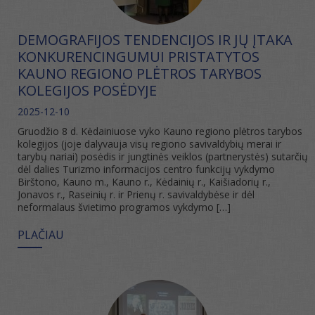
DEMOGRAFIJOS TENDENCIJOS IR JŲ ĮTAKA
KONKURENCINGUMUI PRISTATYTOS
KAUNO REGIONO PLĖTROS TARYBOS
KOLEGIJOS POSĖDYJE
2025-12-10
Gruodžio 8 d. Kėdainiuose vyko Kauno regiono plėtros tarybos
kolegijos (joje dalyvauja visų regiono savivaldybių merai ir
tarybų nariai) posėdis ir jungtinės veiklos (partnerystės) sutarčių
dėl dalies Turizmo informacijos centro funkcijų vykdymo
Birštono, Kauno m., Kauno r., Kėdainių r., Kaišiadorių r.,
Jonavos r., Raseinių r. ir Prienų r. savivaldybėse ir dėl
neformalaus švietimo programos vykdymo […]
PLAČIAU