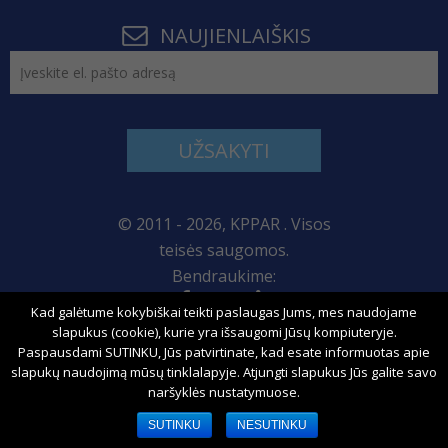
NAUJIENLAIŠKIS
UŽSAKYTI
© 2011 - 2026, KPPAR . Visos
teisės saugomos.
Bendraukime:
Kad galėtume kokybiškai teikti paslaugas Jums, mes naudojame
Svetainės žemėlapis
slapukus (cookie), kurie yra išsaugomi Jūsų kompiuteryje.
Paspausdami SUTINKU, Jūs patvirtinate, kad esate informuotas apie
slapukų naudojimą mūsų tinklalapyje. Atjungti slapukus Jūs galite savo
naršyklės nustatymuose.
Sprendimas:
SUTINKU
NESUTINKU