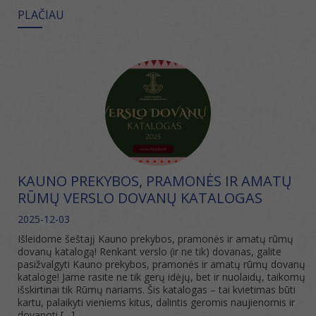
PLAČIAU
KAUNO PREKYBOS, PRAMONĖS IR AMATŲ
RŪMŲ VERSLO DOVANŲ KATALOGAS
2025-12-03
Išleidome šeštajį Kauno prekybos, pramonės ir amatų rūmų
dovanų katalogą! Renkant verslo (ir ne tik) dovanas, galite
pasižvalgyti Kauno prekybos, pramonės ir amatų rūmų dovanų
kataloge! Jame rasite ne tik gerų idėjų, bet ir nuolaidų, taikomų
išskirtinai tik Rūmų nariams. Šis katalogas – tai kvietimas būti
kartu, palaikyti vieniems kitus, dalintis geromis naujienomis ir
dovanoti […]