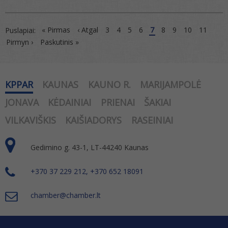
« Pirmas
‹ Atgal
3
4
5
6
7
8
9
10
11
Puslapiai:
Pirmyn ›
Paskutinis »
KPPAR
KAUNAS
KAUNO R.
MARIJAMPOLĖ
JONAVA
KĖDAINIAI
PRIENAI
ŠAKIAI
VILKAVIŠKIS
KAIŠIADORYS
RASEINIAI
Gedimino g. 43-1, LT-44240 Kaunas
+370 37 229 212, +370 652 18091
chamber@chamber.lt