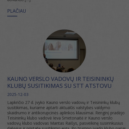
PLAČIAU
KAUNO VERSLO VADOVŲ IR TEISININKŲ
KLUBŲ SUSITIKIMAS SU STT ATSTOVU
2025-12-03
Lapkričio 27 d. įvyko Kauno verslo vadovų ir Teisininkų klubų
susitikimas, kuriame aptarti aktualūs valstybės valdymo
skaidrumo ir antikorupcinės aplinkos klausimai. Renginį pradėjo
Teisininkų klubo vadovė Ieva Smetonaitė ir Kauno verslo
vadovų klubo vadovas Mantas Raišys, pasveikinę susirinkusius
dalyvius ir pristatę susitikimo eigą. Po trumpo įvado klubo nariai