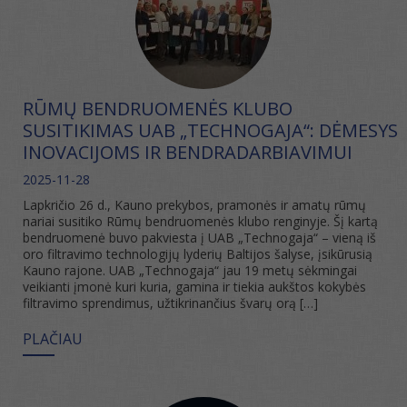
RŪMŲ BENDRUOMENĖS KLUBO
SUSITIKIMAS UAB „TECHNOGAJA“: DĖMESYS
INOVACIJOMS IR BENDRADARBIAVIMUI
2025-11-28
Lapkričio 26 d., Kauno prekybos, pramonės ir amatų rūmų
nariai susitiko Rūmų bendruomenės klubo renginyje. Šį kartą
bendruomenė buvo pakviesta į UAB „Technogaja“ – vieną iš
oro filtravimo technologijų lyderių Baltijos šalyse, įsikūrusią
Kauno rajone. UAB „Technogaja“ jau 19 metų sėkmingai
veikianti įmonė kuri kuria, gamina ir tiekia aukštos kokybės
filtravimo sprendimus, užtikrinančius švarų orą […]
PLAČIAU