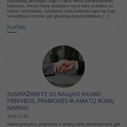
Kaišiadorių atstovybė. Kaip ir į kitus verslo bendruomenės
kvietimus, meras mielai atsiliepė ir skyrė laiko pokalbiui su
rajono verslininkais. Susitikimo metu kalbėtasi apie tai, kaip
savivaldybė ir verslas gali glaudžiau bendradarbiauti, […]
PLAČIAU
SUSIPAŽINKITE SU NAUJAIS KAUNO
PREKYBOS, PRAMONĖS IR AMATŲ RŪMŲ
NARIAIS
2025-12-02
Kauno prekybos, pramonės ir amatų rūmų bendruomenė gali