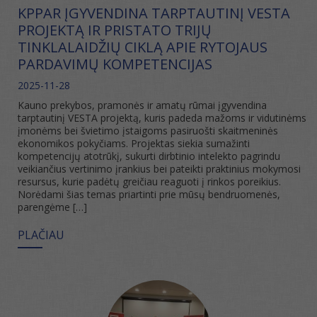
KPPAR ĮGYVENDINA TARPTAUTINĮ VESTA
PROJEKTĄ IR PRISTATO TRIJŲ
TINKLALAIDŽIŲ CIKLĄ APIE RYTOJAUS
PARDAVIMŲ KOMPETENCIJAS
2025-11-28
Kauno prekybos, pramonės ir amatų rūmai įgyvendina
tarptautinį VESTA projektą, kuris padeda mažoms ir vidutinėms
įmonėms bei švietimo įstaigoms pasiruošti skaitmeninės
ekonomikos pokyčiams. Projektas siekia sumažinti
kompetencijų atotrūkį, sukurti dirbtinio intelekto pagrindu
veikiančius vertinimo įrankius bei pateikti praktinius mokymosi
resursus, kurie padėtų greičiau reaguoti į rinkos poreikius.
Norėdami šias temas priartinti prie mūsų bendruomenės,
parengėme […]
PLAČIAU