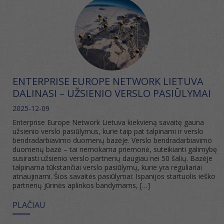
ENTERPRISE EUROPE NETWORK LIETUVA
DALINASI – UŽSIENIO VERSLO PASIŪLYMAI
2025-12-09
Enterprise Europe Network Lietuva kiekvieną savaitę gauna
užsienio verslo pasiūlymus, kurie taip pat talpinami ir verslo
bendradarbiavimo duomenų bazėje. Verslo bendradarbiavimo
duomenų bazė – tai nemokama priemonė, suteikianti galimybę
susirasti užsienio verslo partnerių daugiau nei 50 šalių. Bazėje
talpinama tūkstančiai verslo pasiūlymų, kurie yra reguliariai
atnaujinami. Šios savaitės pasiūlymai: Ispanijos startuolis ieško
partnerių jūrinės aplinkos bandymams, […]
PLAČIAU