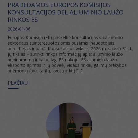
PRADEDAMOS EUROPOS KOMISIJOS
KONSULTACIJOS DĖL ALIUMINIO LAUŽO
RINKOS ES
2026-01-06
Europos Komisija (EK) paskelbė konsultacijas su aliuminio
sektoriaus suinteresuotosiomis pusėmis (naudotojais,
perdirbėjais ir pan.). Konsultacijos vyks iki 2026 m. sausio 31 d.,
jų tikslas – surinkti rinkos informaciją apie: aliuminio laužo
prieinamumą ir kainų lygį ES rinkoje, ES aliuminio laužo
eksporto apimtis ir jų poveikį vidaus rinkai, galimų prekybos
priemonių (pvz. tarifų, kvotų ir kt.) […]
PLAČIAU