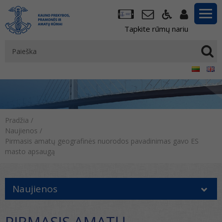
Tapkite rūmų nariu
Pradžia
/
Naujienos
/
Pirmasis amatų geografinės nuorodos pavadinimas gavo ES
masto apsaugą
Naujienos
PIRMASIS AMATŲ