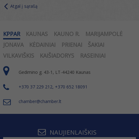
Atgal į sąrašą
KPPAR
KAUNAS
KAUNO R.
MARIJAMPOLĖ
JONAVA
KĖDAINIAI
PRIENAI
ŠAKIAI
VILKAVIŠKIS
KAIŠIADORYS
RASEINIAI
Gedimino g. 43-1, LT-44240 Kaunas
+370 37 229 212, +370 652 18091
chamber@chamber.lt
NAUJIENLAIŠKIS