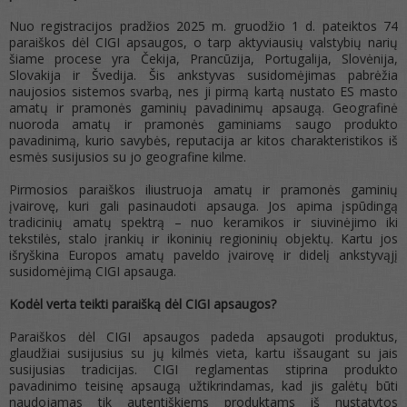
Nuo registracijos pradžios 2025 m. gruodžio 1 d. pateiktos 74
paraiškos dėl CIGI apsaugos, o tarp aktyviausių valstybių narių
šiame procese yra Čekija, Prancūzija, Portugalija, Slovėnija,
Slovakija ir Švedija. Šis ankstyvas susidomėjimas pabrėžia
naujosios sistemos svarbą, nes ji pirmą kartą nustato ES masto
amatų ir pramonės gaminių pavadinimų apsaugą. Geografinė
nuoroda amatų ir pramonės gaminiams saugo produkto
pavadinimą, kurio savybės, reputacija ar kitos charakteristikos iš
esmės susijusios su jo geografine kilme.
Pirmosios paraiškos iliustruoja amatų ir pramonės gaminių
įvairovę, kuri gali pasinaudoti apsauga. Jos apima įspūdingą
tradicinių amatų spektrą – nuo keramikos ir siuvinėjimo iki
tekstilės, stalo įrankių ir ikoninių regioninių objektų. Kartu jos
išryškina Europos amatų paveldo įvairovę ir didelį ankstyvąjį
susidomėjimą CIGI apsauga.
Kodėl verta teikti paraišką dėl CIGI apsaugos?
Paraiškos dėl CIGI apsaugos padeda apsaugoti produktus,
glaudžiai susijusius su jų kilmės vieta, kartu išsaugant su jais
susijusias tradicijas. CIGI reglamentas stiprina produkto
pavadinimo teisinę apsaugą užtikrindamas, kad jis galėtų būti
naudojamas tik autentiškiems produktams iš nustatytos