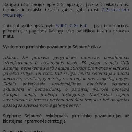
Daugiau informacijos apie CIGI apsaugą, įskaitant reikalavimus,
terminus ir paraiškų teikimo gaires, galima rasti
CIGI interneto
svetainėje
.
Taip pat galite apsilankyti
EUIPO CIGI Hub
– jūsų informacijos,
priemonių ir pagalbos šaltinyje viso paraiškos teikimo proceso
metu.
Vykdomojo pirmininko pavaduotojo Séjourné citata
„Dabar, kai pirmasis geografinės nuorodos pavadinimas
užregistruotas ir apsaugotas visoje ES pagal naująją CIGI
sistemą, pasiekėme svarbų etapą Europos pramonės ir kultūros
paveldo srityje. Tai rodo, kad ši ilgai laukta sistema jau duoda
konkrečių rezultatų gamintojams ir regionams visoje Sąjungoje.
Didelis ankstyvasis susidomėjimas patvirtina sistemos
aktualumą ir patrauklumą, o paraiškų įvairovė pabrėžia
Europos amatų tradicijų turtingumą. Nuoširdžiai raginu
amatininkus ir įmones pasinaudoti šiuo impulsu bei naujosios
apsaugos suteikiamomis galimybėmis.“
Stéphane Séjourné, vykdomasis pirmininko pavaduotojas už
klestėjimą ir pramonės strategiją
Daugiau informacijos