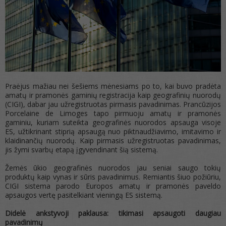
Praėjus mažiau nei šešiems mėnesiams po to, kai buvo pradėta
amatų ir pramonės gaminių registracija kaip geografinių nuorodų
(CIGI), dabar jau užregistruotas pirmasis pavadinimas. Prancūzijos
Porcelaine de Limoges tapo pirmuoju amatų ir pramonės
gaminiu, kuriam suteikta geografinės nuorodos apsauga visoje
ES, užtikrinant stiprią apsaugą nuo piktnaudžiavimo, imitavimo ir
klaidinančių nuorodų. Kaip pirmasis užregistruotas pavadinimas,
jis žymi svarbų etapą įgyvendinant šią sistemą.
Žemės ūkio geografinės nuorodos jau seniai saugo tokių
produktų kaip vynas ir sūris pavadinimus. Remiantis šiuo požiūriu,
CIGI sistema parodo Europos amatų ir pramonės paveldo
apsaugos vertę pasitelkiant vieningą ES sistemą.
Didelė ankstyvoji paklausa: tikimasi apsaugoti daugiau
pavadinimų