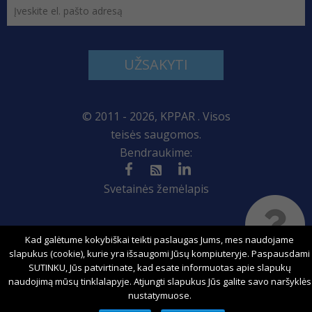
UŽSAKYTI
© 2011 - 2026, KPPAR . Visos
teisės saugomos.
Bendraukime:
Svetainės žemėlapis
Kad galėtume kokybiškai teikti paslaugas Jums, mes naudojame
Sprendimas:
slapukus (cookie), kurie yra išsaugomi Jūsų kompiuteryje. Paspausdami
SUTINKU, Jūs patvirtinate, kad esate informuotas apie slapukų
naudojimą mūsų tinklalapyje. Atjungti slapukus Jūs galite savo naršyklės
nustatymuose.