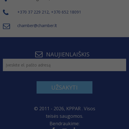
+370 37 229 212, +370 652 18091
chamber@chamber.lt
NAUJIENLAIŠKIS
UŽSAKYTI
© 2011 - 2026, KPPAR . Visos
teisės saugomos.
Bendraukime: