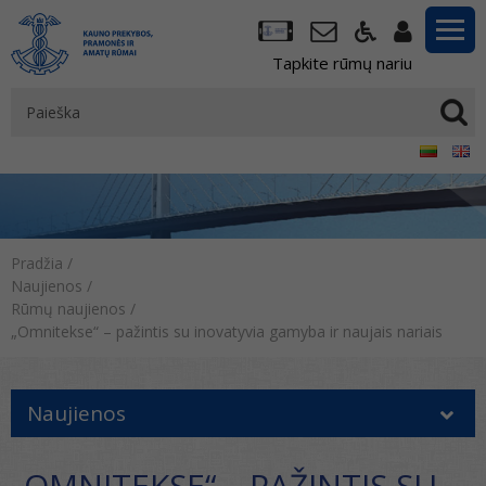
Tapkite rūmų nariu
Pradžia
/
Naujienos
/
Rūmų naujienos
/
„Omnitekse“ – pažintis su inovatyvia gamyba ir naujais nariais
Naujienos
„OMNITEKSE“ – PAŽINTIS SU