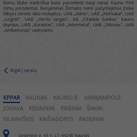
Rūmų klube tradiciškai buvo pasveikinti nauji nariai. Kauno PPA
rūmų prezidentas Benjaminas Žemaitis nario pažymėjimus įteikė
Vilkijos žemės ūkio mokyklos, UAB „Adres“, UAB „Kelmukai“, UAB
„Lognet“, UAB „Verslo langas“, AB „Citadele bankas“ Kauno
skyriaus, UAB „Kurantas“, UAB „Intermetal“, UAB „Stilonas“, UAB
„Ambertonas“ vadovams.
Atgal į sąrašą
KPPAR
KAUNAS
KAUNO R.
MARIJAMPOLĖ
JONAVA
KĖDAINIAI
PRIENAI
ŠAKIAI
VILKAVIŠKIS
KAIŠIADORYS
RASEINIAI
Gedimino g. 43-1, LT-44240 Kaunas