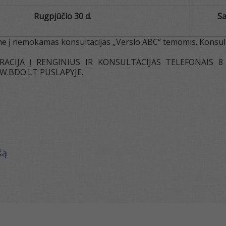
Rugpjūčio 30 d.
Sa
me į nemokamas konsultacijas „Verslo ABC“ temomis. Konsult
RACIJA Į RENGINIUS IR KONSULTACIJAS TELEFONAIS 8 
.BDO.LT PUSLAPYJE.
šą