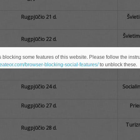
Rugpjūčio 21 d.
Šviet
Švietim
Rugpjūčio 22 d.
 blocking some features of this website. Please follow the instru
Suaugu
Rugpjūčio 23 d.
heateor.com/browser-blocking-social-features/
to unblock these.
Rugpjūčio 24 d.
Sociali
Rugpjūčio 27 d.
Prie
Turizm
Rugpjūčio 28 d.