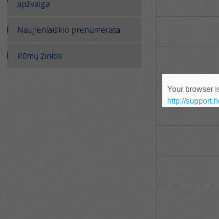
apžvalga
Naujienlaiškio prenumerata
Rūmų žinios
Your browser is
http://support.