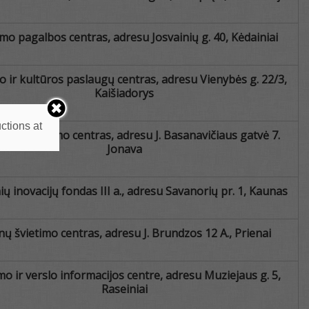
imo pagalbos centras, adresu Josvainių g. 40, Kėdainiai
o ir kultūros paslaugų centras, adresu Vienybės g. 22/3,
Kaišiadorys
ctions at
sių švietimo centras, adresu J. Basanavičiaus gatvė 7.
Jonava
nių inovacijų fondas III a., adresu Savanorių pr. 1, Kaunas
nų švietimo centras, adresu J. Brundzos 12 A., Prienai
o ir verslo informacijos centre, adresu Muziejaus g. 5,
Raseiniai