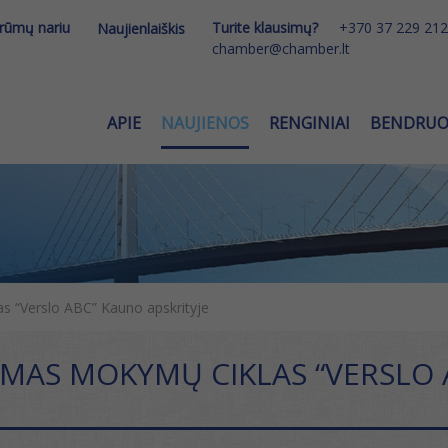
 rūmų nariu
Turite klausimų?
+370 37 229 212
Naujienlaiškis
chamber@chamber.lt
APIE
NAUJIENOS
RENGINIAI
BENDRU
“Verslo ABC” Kauno apskrityje
AS MOKYMŲ CIKLAS “VERSLO A