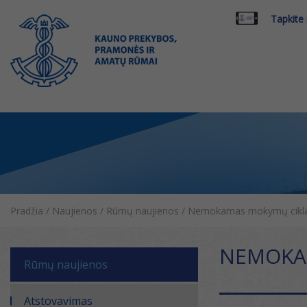
Tapkite
Pradžia
/
Naujienos
/
Rūmų naujienos
/
Nemokamas mokymų ciklas 
NEMOKAM
Rūmų naujienos
Atstovavimas