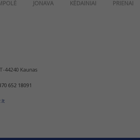
MPOLĖ
JONAVA
KĖDAINIAI
PRIENAI
 LT-44240 Kaunas
370 652 18091
lt