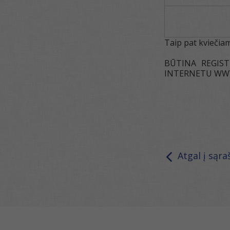
Taip pat kviečia
BŪTINA REGIST
INTERNETU WWW
Atgal į sąra