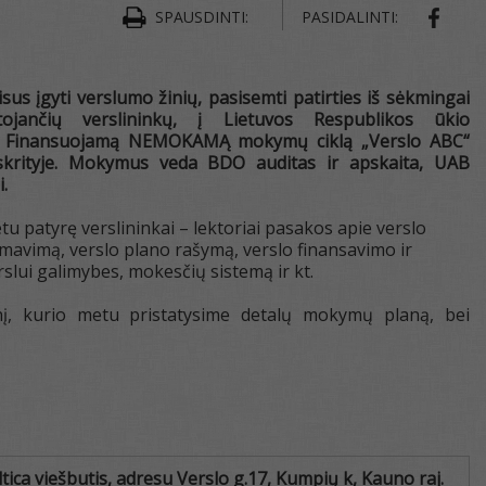
SHAR
SPAUSDINTI:
PASIDALINTI:
sus įgyti verslumo žinių, pasisemti patirties iš sėkmingai
tojančių verslininkų, į Lietuvos Respublikos ūkio
os Finansuojamą NEMOKAMĄ mokymų ciklą „Verslo ABC“
rityje. Mokymus veda BDO auditas ir apskaita, UAB
.
 patyrę verslininkai – lektoriai pasakos apie verslo
rmavimą, verslo plano rašymą, verslo finansavimo ir
slui galimybes, mokesčių sistemą ir kt.
nį, kurio metu pristatysime detalų mokymų planą, bei
ltica viešbutis, adresu Verslo g.17, Kumpių k, Kauno raj.