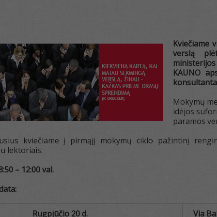
Kviečiame vi
verslą plė
ministerij
KAUNO apsk
konsultantai
Mokymų metu
idėjos sufo
paramos ver
usius kviečiame į pirmąjį mokymų ciklo pažintinį rengi
 lektoriais.
8:50 – 12:00 val.
data:
Rugpjūčio 20 d.
Via Ba