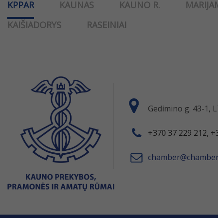
KPPAR
KAUNAS
KAUNO R.
MARIJA
KAIŠIADORYS
RASEINIAI
Gedimino g. 43-1,
+370 37 229 212, +
chamber@chamber.