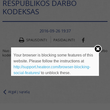
RESPUBLIKOS DARBO
KODEKSAS
2016-09-26 19:37
SHARE ON FA
SPAUSDINTI:
PASIDALINTI:
Nuo 2017 m. sausio 1 d. įsigalioja iš pagrindų pakeistas LR Darbo
kodeksas. Jis išdėstytas čia:
TAR, 2016 09 19, Nr. 2016-23709
Your browser is blocking some features of this
.
website. Please follow the instructions at
http://support.heateor.com/browser-blocking-
social-features/
to unblock these.
Atgal į sąrašą