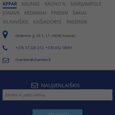
KPPAR
KAUNAS
KAUNO R.
MARIJAMPOLĖ
JONAVA
KĖDAINIAI
PRIENAI
ŠAKIAI
VILKAVIŠKIS
KAIŠIADORYS
RASEINIAI
Gedimino g. 43-1, LT-44240 Kaunas
+370 37 229 212, +370 652 18091
chamber@chamber.lt
NAUJIENLAIŠKIS
UŽSAKYTI