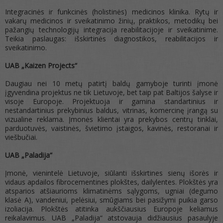
Integracinės ir funkcinės (holistinės) medicinos klinika. Rytų ir
vakarų medicinos ir sveikatinimo žinių, praktikos, metodikų bei
pažangių technologijų integracija reabilitacijoje ir sveikatinime.
Teikia paslaugas: išskirtinės diagnostikos, reabilitacijos ir
sveikatinimo.
UAB „Kaizen Projects“
Daugiau nei 10 metų patirtį baldų gamyboje turinti įmonė
įgyvendina projektus ne tik Lietuvoje, bet taip pat Baltijos šalyse ir
visoje Europoje. Projektuoja ir gamina standartinius ir
nestandartinius prekybinius baldus, vitrinas, komercinę įrangą su
vizualine reklama. Įmonės klientai yra prekybos centrų tinklai,
parduotuvės, vaistinės, švietimo įstaigos, kavinės, restoranai ir
viešbučiai.
UAB „Paladija“
Įmonė, vienintelė Lietuvoje, siūlanti išskirtines sienų išorės ir
vidaus apdailos fibrocementines plokštes, dailylentes. Plokštės yra
atsparios atšiaurioms klimatinėms sąlygoms, ugniai (degumo
klasė A), vandeniui, pelėsiui, smūgiams bei pasižymi puikia garso
izoliacija. Plokštės atitinka aukščiausius Europoje keliamus
reikalavimus. UAB „Paladija“ atstovauja didžiausius pasaulyje