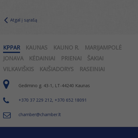
Atgal į sąrašą
KPPAR
KAUNAS
KAUNO R.
MARIJAMPOLĖ
JONAVA
KĖDAINIAI
PRIENAI
ŠAKIAI
VILKAVIŠKIS
KAIŠIADORYS
RASEINIAI
Gedimino g. 43-1, LT-44240 Kaunas
+370 37 229 212, +370 652 18091
chamber@chamber.lt