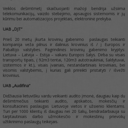
Veiklos dešimtmetį skaičiuojanti mažoji bendrija užsiima
telekomunikacijų, vaizdo stebėjimo, apsaugos sistemomis ir jų
kūrimu bei automatizacijos projektais, elektroninė prekyba.
UAB „DJT“
Prieš 20 metų įkurta krovinių gabenimo paslaugas teikianti
kompanija veža pilnus ir dalinius krovinius iš / į Europos ir
Pabaltijo valstybes. Pagrindinės krovinių gabenimo kryptys:
Lietuva – Latvija – Estija – vakaru Europos šalys. Dirba su visais
transportų tipais, ( 92m3 tentai, 120m3 autotraukiniai, šaldytuvai,
izotermos ir kt.), visais įvairiais, nestandartiniais kroviniais, bei
visomis valstybėmis, į kurias gali prireikti pristatyti / išvežti
krovinius.
UAB „Audifina“
Didžiausia lietuvišku vardu veikianti audito įmonė, daugiau kaip du
dešimtmečius teikianti audito, apskaitos, mokesčių ir
konsultacines paslaugas Lietuvoje vietos ir užsienio klientams.
Turi per 1000 klientų iš daugiau nei 20 šalių, bendradarbiauja su
tarptautiniais darbo užmokesčio ir mokestinių prievolių
užtikrinimo paslaugų teikėjais.