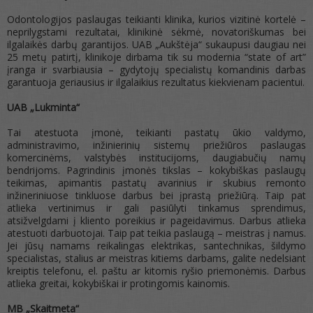
Odontologijos paslaugas teikianti klinika, kurios vizitinė kortelė –
neprilygstami rezultatai, klinikinė sėkmė, novatoriškumas bei
ilgalaikės darbų garantijos. UAB „Aukštėja“ sukaupusi daugiau nei
25 metų patirtį, klinikoje dirbama tik su modernia “state of art”
įranga ir svarbiausia – gydytojų specialistų komandinis darbas
garantuoja geriausius ir ilgalaikius rezultatus kiekvienam pacientui.
UAB „Lukminta“
Tai atestuota įmonė, teikianti pastatų ūkio valdymo,
administravimo, inžinierinių sistemų priežiūros paslaugas
komercinėms, valstybės institucijoms, daugiabučių namų
bendrijoms. Pagrindinis įmonės tikslas – kokybiškas paslaugų
teikimas, apimantis pastatų avarinius ir skubius remonto
inžineriniuose tinkluose darbus bei įprastą priežiūrą. Taip pat
atlieka vertinimus ir gali pasiūlyti tinkamus sprendimus,
atsižvelgdami į kliento poreikius ir pageidavimus. Darbus atlieka
atestuoti darbuotojai. Taip pat teikia paslaugą – meistras į namus.
Jei jūsų namams reikalingas elektrikas, santechnikas, šildymo
specialistas, stalius ar meistras kitiems darbams, galite nedelsiant
kreiptis telefonu, el. paštu ar kitomis ryšio priemonėmis. Darbus
atlieka greitai, kokybiškai ir protingomis kainomis.
MB „Skaitmeta“