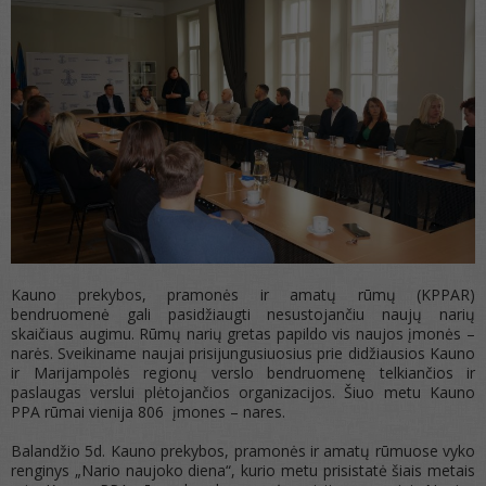
Kauno prekybos, pramonės ir amatų rūmų (KPPAR)
bendruomenė gali pasidžiaugti nesustojančiu naujų narių
skaičiaus augimu. Rūmų narių gretas papildo vis naujos įmonės –
narės. Sveikiname naujai prisijungusiuosius prie didžiausios Kauno
ir Marijampolės regionų verslo bendruomenę telkiančios ir
paslaugas verslui plėtojančios organizacijos. Šiuo metu Kauno
PPA rūmai vienija 806 įmones – nares.
Balandžio 5d. Kauno prekybos, pramonės ir amatų rūmuose vyko
renginys „Nario naujoko diena“, kurio metu prisistatė šiais metais