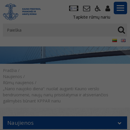
Tapkite rūmų nariu
Pradžia
/
Naujienos
/
Rūmų naujienos
/
„Nario naujoko diena“: nuolat auganti Kauno verslo
bendruomenė, naujų narių prisistatymai ir atsiveriančios
galimybės būnant KPPAR nariu
Naujienos