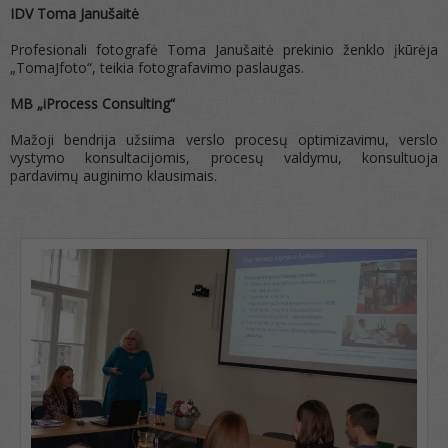
IDV Toma Janušaitė
Profesionali fotografė Toma Janušaitė prekinio ženklo įkūrėja
„TomaJfoto“, teikia fotografavimo paslaugas.
MB „iProcess Consulting“
Mažoji bendrija užsiima verslo procesų optimizavimu, verslo
vystymo konsultacijomis, procesų valdymu, konsultuoja
pardavimų auginimo klausimais.