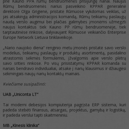
prie Kauno PPA rūmų bendruomenės prisijungę nariai. Naujus
Rūmų bendruomenės narius pasveikino KPPAR generalinė
direktorė Olga Grigienė, pristatė Rūmuose vykdomas veiklas, už
jas atsakingą administracijos komandą, Rūmų teikiamų paslaugų
naudą verslo augimui bei plačias galimybes įmonėms užmegzti
naujus kontaktus tiek Kauno PP rūmų bendruomenėje, tiek
tarptautinėse rinkose, dalyvaujant Rūmuose veikiančio Enterprise
Europe Network Lietuva tinklaveikoje.
„Nario naujoko diena“ renginio metu įmonės pristatė savo verslo
modelius, teikiamų paslaugų ir produktų asortimentą, pasidalino
atrastomis sėkmės formulėmis, įžvalgomis apie verslo plėtrą
savo srities rinkose. Po visų prisistatymų KPPAR komanda su
nariais bendravo individualiai, atsakė į narių klausimus ir džiaugėsi
sėkmingais naujų narių kontaktų mainais.
Kviečiame susipažinti:
UAB „Uniconta LT“
Tai moderni debesijos kompiuterija pagrįsta ERP sistema, kuri
padeda stebėti finansus, atsargas, projektus, gamybą ir logistiką,
ir padeda verslui tapti skaitmeniniu.
MB „Kinesis klinika“