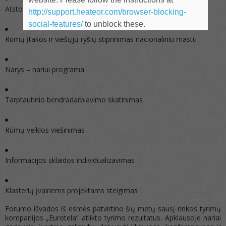
Atstovavimas verslo interesams
http://support.heateor.com/browser-blocking-
social-features/
to unblock these.
Rūmų įtakos ir viešųjų ryšių stiprinimas nacionaliniu mastu
Narys – nariui programa
Tarptautinio bendradarbiavimo skatinimas
Rūmų veiklos viešinimas
Informacijos sklaidos individualizavimas
Klasterių įvairiems projektams steigimas
Forumo išvados iš esmės patvirtino šių metų sausį rinkos tyrimų
kompanijos „Eurotela“ atlikto tyrimo rezultatus. Apklausoje nariai