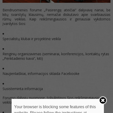
Bendruomenės forume „Pasirengę ateičiai“ dalyvavę nariai, be
kitų svarstytų klausimų, nemažai diskutavo apie svarbiausias
rūmų veiklas. Kaip reikšmingiausios ir geriausiai vykdomos
įvardytos šios:
Specialistų klubai ir projektinė veikla
Renginių organizavimas (seminarai, konferencijos, kontaktų rytas
„Penktadienio kava“, kiti)
Naujienlaiškiai, informacijos sklaida Facebooke
Susisteminta informacija
Forumo dalyvių nuomone, tobulintinos šios reikšmingiausios
veiklos:
Your browser is blocking some features of this
website. Please follow the instructions at