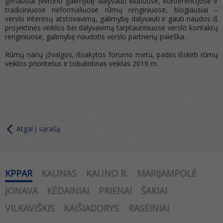
geriausiai įvertino galimybę dalyvauti klubuose, konferencijose ir
tradiciniuose neformaliuose rūmų renginiuose, blogiausiai –
verslo interesų atstovavimą, galimybę dalyvauti ir gauti naudos iš
projektinės veiklos bei dalyvavimą tarptautiniuose verslo kontaktų
renginiuose, galimybę naudotis verslo partnerių paieška.
Rūmų narių įžvalgos, išsakytos forumo metu, padės išskirti rūmų
veiklos prioritetus ir tobulintinas veiklas 2019 m.
Atgal į sąrašą
KPPAR
KAUNAS
KAUNO R.
MARIJAMPOLĖ
JONAVA
KĖDAINIAI
PRIENAI
ŠAKIAI
VILKAVIŠKIS
KAIŠIADORYS
RASEINIAI