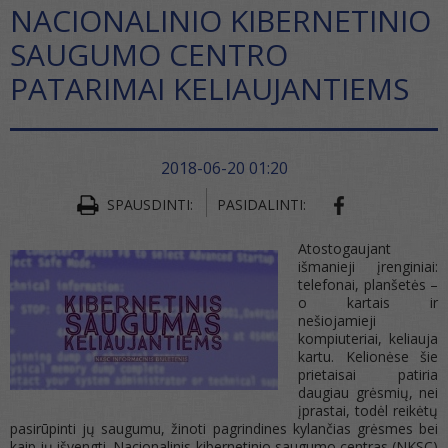
NACIONALINIO KIBERNETINIO
SAUGUMO CENTRO
PATARIMAI KELIAUJANTIEMS
2018-06-20 01:20
SHARE ON FA
SPAUSDINTI:
PASIDALINTI:
Atostogaujant
išmanieji įrenginiai:
telefonai, planšetės –
o kartais ir
nešiojamieji
kompiuteriai, keliauja
kartu. Kelionėse šie
prietaisai patiria
daugiau grėsmių, nei
įprastai, todėl reikėtų
pasirūpinti jų saugumu, žinoti pagrindines kylančias grėsmes bei
kaip jų išvengti. Nacionalinis kibernetinio saugumo centras (NKSC)