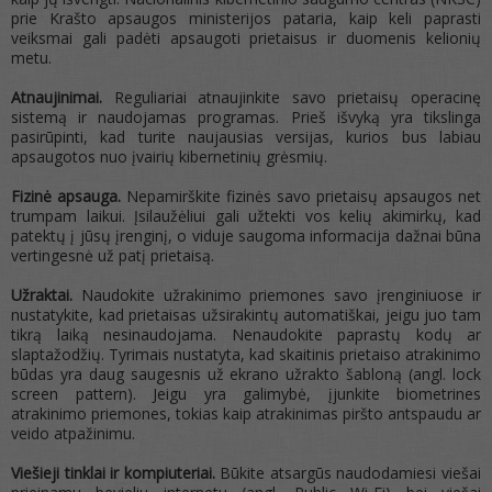
prie Krašto apsaugos ministerijos pataria, kaip keli paprasti
veiksmai gali padėti apsaugoti prietaisus ir duomenis kelionių
metu.
Atnaujinimai.
Reguliariai atnaujinkite savo prietaisų operacinę
sistemą ir naudojamas programas. Prieš išvyką yra tikslinga
pasirūpinti, kad turite naujausias versijas, kurios bus labiau
apsaugotos nuo įvairių kibernetinių grėsmių.
Fizinė apsauga.
Nepamirškite fizinės savo prietaisų apsaugos net
trumpam laikui. Įsilaužėliui gali užtekti vos kelių akimirkų, kad
patektų į jūsų įrenginį, o viduje saugoma informacija dažnai būna
vertingesnė už patį prietaisą.
Užraktai.
Naudokite užrakinimo priemones savo įrenginiuose ir
nustatykite, kad prietaisas užsirakintų automatiškai, jeigu juo tam
tikrą laiką nesinaudojama. Nenaudokite paprastų kodų ar
slaptažodžių. Tyrimais nustatyta, kad skaitinis prietaiso atrakinimo
būdas yra daug saugesnis už ekrano užrakto šabloną (angl. lock
screen pattern). Jeigu yra galimybė, įjunkite biometrines
atrakinimo priemones, tokias kaip atrakinimas piršto antspaudu ar
veido atpažinimu.
Viešieji tinklai ir kompiuteriai.
Būkite atsargūs naudodamiesi viešai