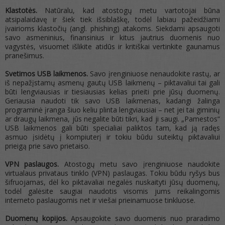
Klastotės.
Natūralu, kad atostogų metu vartotojai būna
atsipalaidavę ir šiek tiek išsiblaškę, todėl labiau pažeidžiami
įvairioms klastočių (angl. phishing) atakoms. Siekdami apsaugoti
savo asmeninius, finansinius ir kitus jautrius duomenis nuo
vagystės, visuomet išlikite atidūs ir kritiškai vertinkite gaunamus
pranešimus.
Svetimos USB laikmenos.
Savo įrenginiuose nenaudokite rastų, ar
iš nepažįstamų asmenų gautų USB laikmenų – piktavaliui tai gali
būti lengviausias ir tiesiausias kelias prieiti prie jūsų duomenų.
Geriausia naudoti tik savo USB laikmenas, kadangi žalinga
programinė įranga šiuo keliu plinta lengviausiai – net jei tai giminių
ar draugų laikmena, jūs negalite būti tikri, kad ji saugi. „Pamestos“
USB laikmenos gali būti specialiai paliktos tam, kad ją radęs
asmuo įsidėtų į kompiuterį ir tokiu būdu suteiktų piktavaliui
prieigą prie savo prietaiso.
VPN paslaugos.
Atostogų metu savo įrenginiuose naudokite
virtualaus privataus tinklo (VPN) paslaugas. Tokiu būdu ryšys bus
šifruojamas, dėl ko piktavaliai negalės nuskaityti jūsų duomenų,
todėl galėsite saugiai naudotis visomis jums reikalingomis
interneto paslaugomis net ir viešai prieinamuose tinkluose.
Duomenų kopijos.
Apsaugokite savo duomenis nuo praradimo