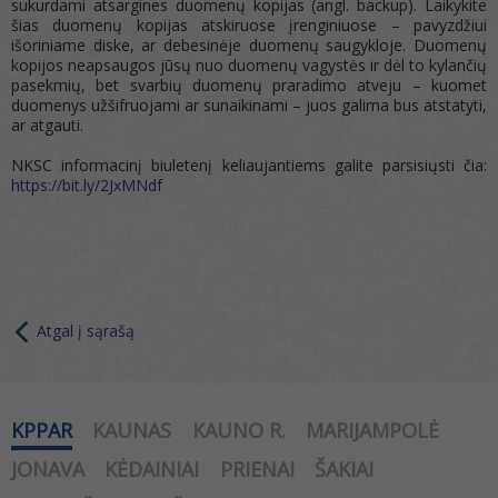
sukurdami atsargines duomenų kopijas (angl. backup). Laikykite
šias duomenų kopijas atskiruose įrenginiuose – pavyzdžiui
išoriniame diske, ar debesinėje duomenų saugykloje. Duomenų
kopijos neapsaugos jūsų nuo duomenų vagystės ir dėl to kylančių
pasekmių, bet svarbių duomenų praradimo atveju – kuomet
duomenys užšifruojami ar sunaikinami – juos galima bus atstatyti,
ar atgauti.
NKSC informacinį biuletenį keliaujantiems galite parsisiųsti čia:
https://bit.ly/2JxMNdf
Atgal į sąrašą
KPPAR
KAUNAS
KAUNO R.
MARIJAMPOLĖ
JONAVA
KĖDAINIAI
PRIENAI
ŠAKIAI