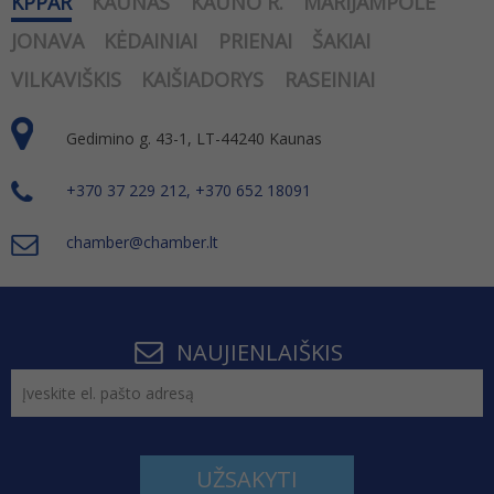
KPPAR
KAUNAS
KAUNO R.
MARIJAMPOLĖ
JONAVA
KĖDAINIAI
PRIENAI
ŠAKIAI
VILKAVIŠKIS
KAIŠIADORYS
RASEINIAI
Gedimino g. 43-1, LT-44240 Kaunas
+370 37 229 212, +370 652 18091
chamber@chamber.lt
NAUJIENLAIŠKIS
UŽSAKYTI