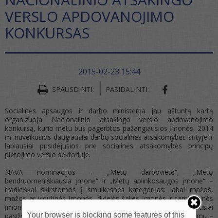
VERSLO APDOVANOJIMO
KONKURSAS
2015-02-23 15:44
SHARE ON FA
SPAUSDINTI:
PASIDALINTI:
Socialinės apsaugos ir darbo ministerija jau aštuntą kartą
organizuoja Nacionalinio atsakingo verslo apdovanojimo
konkursą, kurio metu bus pagerbtos pažangiausios įmonės, 2014
m. nuveikusios daugiausiai darbų socialinės atsakomybės srityje ir
labiausiai prisidėjusios prie socialinės atsakomybės principų
plėtojimo verslo sektoriuje.
NAVA nominacijos – „Metų darbovietė“, „Metų
bendruomeniškiausia įmonė“ ir „Metų aplinkosaugos įmonė“ –
tradiciškai skirstomos į smulkesnes kategorijas: labai mažos,
mažos ar vidutinės įmonės, didelės šalies įmonės ir tarptautinės
įmonės ar jų filialai / atstovybės, veikiančios Lietuvoje. Labiausiai
Your browser is blocking some features of this
pasižymėjusios įmonės pagerbiamos pagrindiniu apdovanojimu –