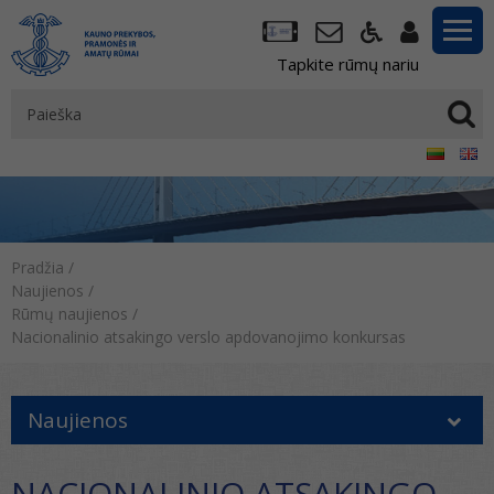
Tapkite rūmų nariu
Pradžia
/
Naujienos
/
Rūmų naujienos
/
Nacionalinio atsakingo verslo apdovanojimo konkursas
Naujienos
NACIONALINIO ATSAKINGO