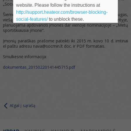
„Socialiai atsakinga įmonė“.
website. Please follow the instructions at
http://support.heateor.com/browser-blocking-
Šiemet, siekiant plėtoti ir skatinti sveikatingumo paslaugas,
social-features/
to unblock these.
viešąją ir privačią partnerystę sporte ir fizinio ugdymo srityje,
planuojama apdovanoti įmones dar vienoje nominacijoje – „Metų
sportiškiausia įmonė“.
Įmonių paraiškas prašome pateikti iki 2015 m. kovo 10 d. imtinai
el paštu adresu nava@socmin.lt doc. ir PDF formatais.
Smulkesnė informacija:
dokumentas_20150220141445715.pdf
Atgal į sąrašą