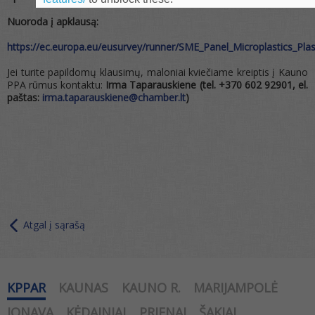
Nuoroda į apklausą:
https://ec.europa.eu/eusurvey/runner/SME_Panel_Microplastics_Plast
Jei turite papildomų klausimų, maloniai kviečiame kreiptis į Kauno
PPA rūmus kontaktu:
Irma Taparauskiene (tel. +370 602 92901, el.
paštas:
irma.taparauskiene@chamber.lt
)
Atgal į sąrašą
KPPAR
KAUNAS
KAUNO R.
MARIJAMPOLĖ
JONAVA
KĖDAINIAI
PRIENAI
ŠAKIAI