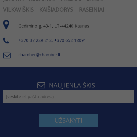
VILKAVIŠKIS
KAIŠIADORYS
RASEINIAI
Gedimino g. 43-1, LT-44240 Kaunas
+370 37 229 212, +370 652 18091
chamber@chamber.lt
NAUJIENLAIŠKIS
UŽSAKYTI