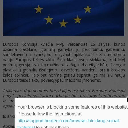
Europos Komisija kviečia MVĮ, veikiančias ES šalyse, kurios
užsiima plastikinių granulių gamyba, jų perdirbimu, gabenimu,
sandėliavimu ir tvarkymu, dalyvauti apklausoje dėl numatomo
naujo Europos teisės akto. Šiuo klausimynu siekiama, kad MVĮ
perimtų gerąją praktiką mažinant taršą, kad ateityje būtų išvengta
plastikinių granulių išsiliejimo į dirvožemį, vandenį, orą ir kitokios
žalos aplinkai. Taip pat norima geriau suprasti galimą šių naujų
Europos teisės aktų poveikį ypač mažoms įmonėms.
Apklausos duomenimis bus dalijamasi tik su Europos Komisija
pagal specialų susitarimą arba jie bus pristatomi apibendrinti
ir anonimizuoti, juos tvarkant pagal Bendrojo duomenų
apsaugos reglamento nuostatas.
Your browser is blocking some features of this website
Please follow the instructions at
Iš anksto dėkojame už atsakymus.
http://support.heateor.com/browser-blocking-social-
Apklausoje galite dalyvauti iki vasario 22 d.
features/
to unblock these.