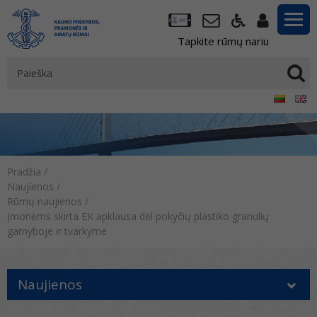
Tapkite rūmų nariu
Pradžia
/
Naujienos
/
Rūmų naujienos
/
Įmonėms skirta EK apklausa dėl pokyčių plastiko granulių
gamyboje ir tvarkyme
Naujienos