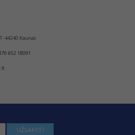
 LT-44240 Kaunas
370 652 18091
lt
UŽSAKYTI