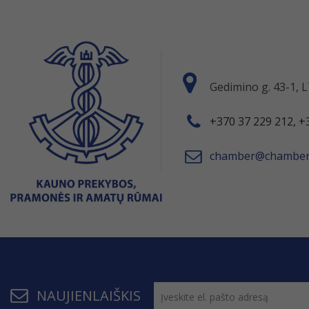
Gedimino g. 43-1,
+370 37 229 212, +
chamber@chamber.
NAUJIENLAIŠKIS