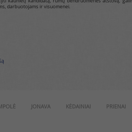
ikyti kaunietį kandidatą, rūmų bendruomenės atstovą, gali
ms, darbuotojams ir visuomenei.
šą
MPOLĖ
JONAVA
KĖDAINIAI
PRIENAI