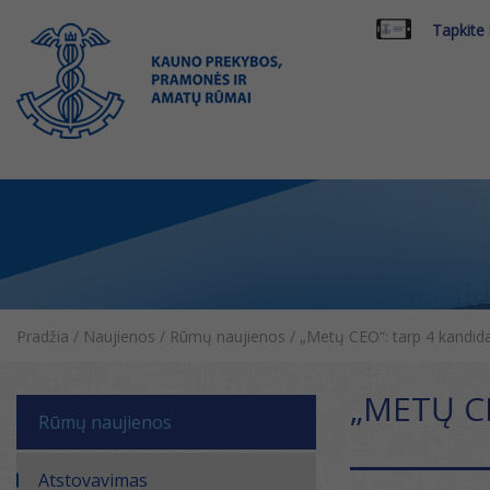
Tapkite
Pradžia
/
Naujienos
/
Rūmų naujienos
/
„Metų CEO“: tarp 4 kandid
„METŲ C
Rūmų naujienos
Atstovavimas