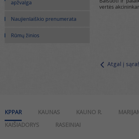
Balsuoti ir pala
apžvalga
vertės akcininka
Naujienlaiškio prenumerata
Rūmų žinios
Atgal į sąra
KPPAR
KAUNAS
KAUNO R.
MARIJA
KAIŠIADORYS
RASEINIAI