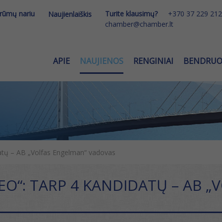
 rūmų nariu
Turite klausimų?
+370 37 229 212
Naujienlaiškis
chamber@chamber.lt
APIE
NAUJIENOS
RENGINIAI
BENDRU
atų – AB „Volfas Engelman“ vadovas
EO“: TARP 4 KANDIDATŲ – AB 