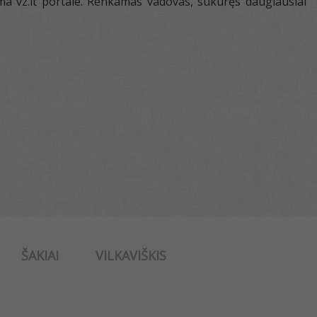
ma vz.lt portale. Renkamas vadovas, sukūręs daugiausiai
ŠAKIAI
VILKAVIŠKIS