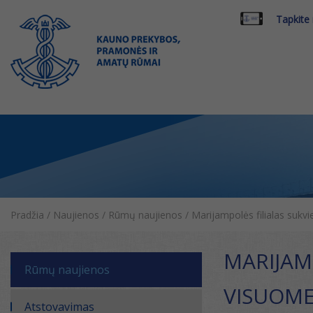
Tapkite
Pradžia
/
Naujienos
/
Rūmų naujienos
/
Marijampolės filialas sukvi
MARIJAM
Rūmų naujienos
VISUOMEN
Atstovavimas