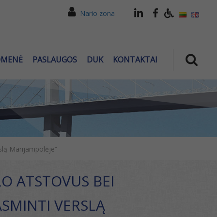
Nario zona
OMENĖ
PASLAUGOS
DUK
KONTAKTAI
rslą Marijampolėje“
LO ATSTOVUS BEI
ASMINTI VERSLĄ