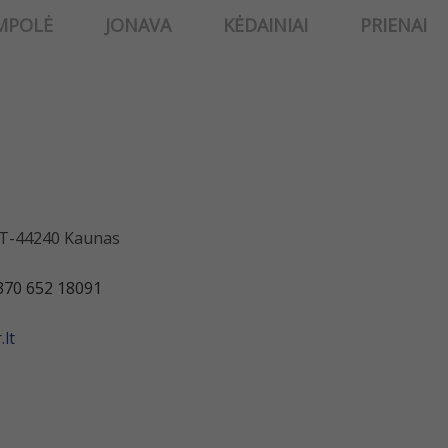
MPOLĖ
JONAVA
KĖDAINIAI
PRIENAI
 LT-44240 Kaunas
370 652 18091
lt