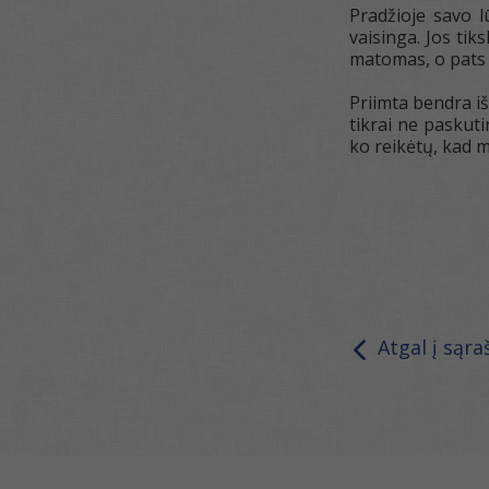
Pradžioje savo l
vaisinga. Jos tik
matomas, o pats m
Priimta bendra iš
tikrai ne paskuti
ko reikėtų, kad m
Atgal į sąra