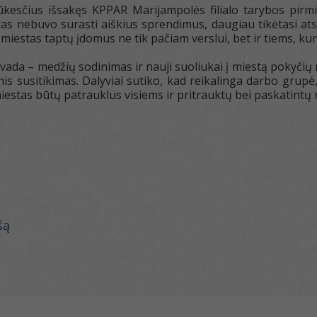
ūkesčius išsakęs KPPAR Marijampolės filialo tarybos pirmi
slas nebuvo surasti aiškius sprendimus, daugiau tikėtasi ats
iestas taptų įdomus ne tik pačiam verslui, bet ir tiems, kur
vada – medžių sodinimas ir nauji suoliukai į miestą pokyčių 
nis susitikimas. Dalyviai sutiko, kad reikalinga darbo grupė,
iestas būtų patrauklus visiems ir pritrauktų bei paskatintų 
šą