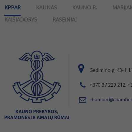
KPPAR
KAUNAS
KAUNO R.
MARIJA
KAIŠIADORYS
RASEINIAI
Gedimino g. 43-1,
+370 37 229 212, +
chamber@chamber.