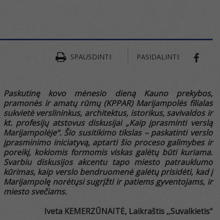
SPAUSDINTI:
PASIDALINTI:
SHAR
Paskutinę kovo mėnesio dieną Kauno prekybos,
pramonės ir amatų rūmų (KPPAR) Marijampolės filialas
sukvietė verslininkus, architektus, istorikus, savivaldos ir
kt. profesijų atstovus diskusijai „Kaip įprasminti verslą
Marijampolėje“. Šio susitikimo tikslas – paskatinti verslo
įprasminimo iniciatyvą, aptarti šio proceso galimybes ir
poreikį, kokiomis formomis viskas galėtų būti kuriama.
Svarbiu diskusijos akcentu tapo miesto patrauklumo
kūrimas, kaip verslo bendruomenė galėtų prisidėti, kad į
Marijampolę norėtųsi sugrįžti ir patiems gyventojams, ir
miesto svečiams.
Iveta KEMERZŪNAITĖ, Laikraštis ,,Suvalkietis“