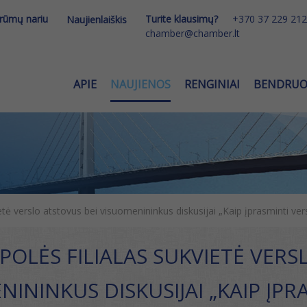
 rūmų nariu
Turite klausimų?
+370 37 229 212
Naujienlaiškis
chamber@chamber.lt
APIE
NAUJIENOS
RENGINIAI
BENDRU
etė verslo atstovus bei visuomenininkus diskusijai „Kaip įprasminti ve
POLĖS FILIALAS SUKVIETĖ VERS
ININKUS DISKUSIJAI „KAIP ĮPR