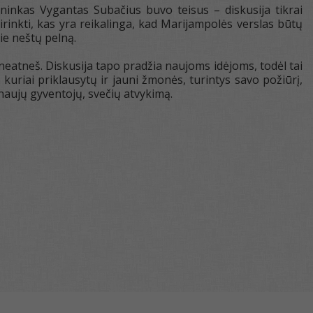
ninkas Vygantas Subačius buvo teisus – diskusija tikrai
irinkti, kas yra reikalinga, kad Marijampolės verslas būtų
ie neštų pelną.
neatneš. Diskusija tapo pradžia naujoms idėjoms, todėl tai
 kuriai priklausytų ir jauni žmonės, turintys savo požiūrį,
naujų gyventojų, svečių atvykimą.