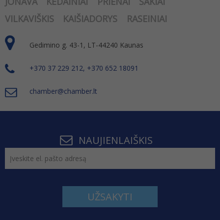
JONAVA
KĖDAINIAI
PRIENAI
ŠAKIAI
VILKAVIŠKIS
KAIŠIADORYS
RASEINIAI
Gedimino g. 43-1, LT-44240 Kaunas
+370 37 229 212, +370 652 18091
chamber@chamber.lt
NAUJIENLAIŠKIS
UŽSAKYTI