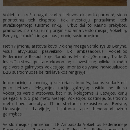
Vokietija – trečia pagal svarbą Lietuvos eksporto partnerė, viena
prioritetinių tiek eksporto, tiek investicijų pritraukimo, tiek
atvažiuojamojo turizmo rinkų. Turbūt dėl to Kauno prekybos,
pramonės ir amatų rūmų organizuojama verslo misija į Vokietiją,
Berlyną, sulaukė itin gausaus įmonių susidomėjimo.
Net 17 įmonių atstovai kovo 7 dieną mezgė verslo ryšius Berlyne.
Visus atvykusius pasveikino LR ambasadorius Vokietijos
Federacinėje Respublikoje Ramūnas Misiulis, „Germany Trade &
Invest“ atstovai pristatė ekonominę ir investicinę aplinką, kalbėjo
apie verslo galimybes Vokietijoje, įmonės dalyvavo individualiuose
B2B susitikimuose bei tinklaveikos renginyje.
Informacinių technologijų sektoriaus įmonės, kurios sudarė net
pusę Lietuvos delegacijos, turėjo galimybę susitikti ne tik su
Vokietijos verslo atstovais, bet ir su kolegomis iš Latvijos, kurių
delegacija tuo pat metu viešėjo Vokietijos sostinėje. Susitikimo
metu buvo pristatyta IT ir startuolių ekosistemos Berlyne,
Lietuvoje ir Latvijoje, diskutuota apie bendradarbiavimo
galimybes.
Verslo misijos partneriai – LR Ambasada Vokietijos Federacinėje
Respublikoje, „Germany Trade & Invest”, „Berlin partner fur