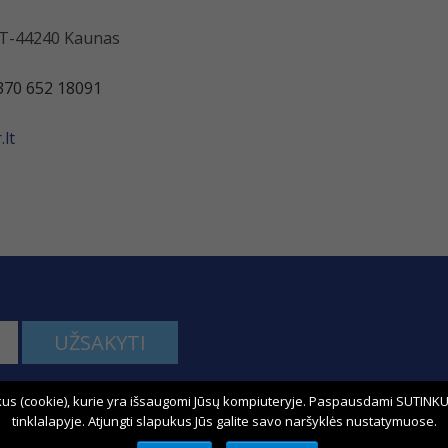
 LT-44240 Kaunas
370 652 18091
lt
UŽSAKYTI
us (cookie), kurie yra išsaugomi Jūsų kompiuteryje. Paspausdami SUTINKU,
kime:
tinklalapyje. Atjungti slapukus Jūs galite savo naršyklės nustatymuose.