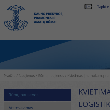
Tapkite
Pradžia
/
Naujienos
/
Rūmų naujienos
/
Kvietimas į nemokamą semin
KVIETIM
Rūmų naujienos
LOGISTI
Atstovavimas