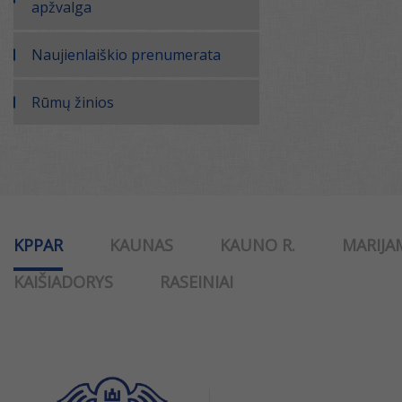
apžvalga
Naujienlaiškio prenumerata
Rūmų žinios
KPPAR
KAUNAS
KAUNO R.
MARIJA
KAIŠIADORYS
RASEINIAI