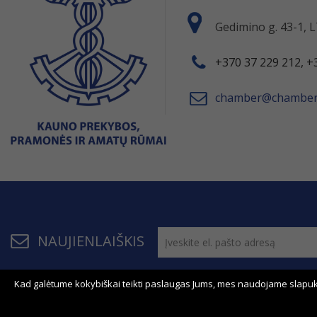
Gedimino g. 43-1,
+370 37 229 212, +
chamber@chamber.
NAUJIENLAIŠKIS
Kad galėtume kokybiškai teikti paslaugas Jums, mes naudojame slapuk
© 2011 - 2026, KPPAR . Visos teisės saugomos.
Bendrau
Svetainės žemėlapis