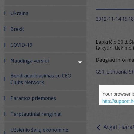
Ukraina
2012-11-14 15:18
Brexit
Lapkričio 30 d. Š
COVID-19
taikytini tiekimo
Daugiau informac
Naudinga verslui
GS1_Lithuania Sh
Bendradarbiavimas su CEO
Clubs Network
Your browser is
Paramos priemonės
http://support.
Tarptautiniai renginiai
Atgal į sąra
Užsienio šalių ekonominė