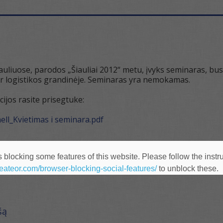
iauliuose, parodos „Šiauliai 2012“ metu, įvyks seminaras, bus
 ir logistikos grandinėje. Seminaras yra nemokamas.
ijos rasite prisegtuke:
ell_Kvietimas i seminara.pdf
 blocking some features of this website. Please follow the instru
heateor.com/browser-blocking-social-features/
to unblock these.
šą