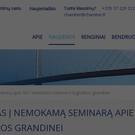
 rūmų nariu
Turite klausimų?
+370 37 229 212
Naujienlaiškis
chamber@chamber.lt
APIE
NAUJIENOS
RENGINIAI
BENDRU
arą apie GS1 standartus tiekimo ir logistikos grandinei
AS Į NEMOKAMĄ SEMINARĄ APIE
KOS GRANDINEI