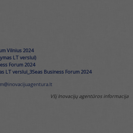
m Vilnius 2024
tymas LT verslui)
ness Forum 2024
as LT verslui_3Seas Business Forum 2024
m@inovacijuagentura.lt
Všį Inovacijų agentūros informacija