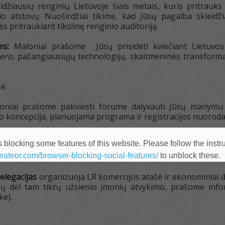
idžiausių renginių Lietuvoje šiais metais, kuris pritrau
slo atstovų. Nuoširdžiai tikime, kad Jūsų pagalba skleidž
ės pritraukiant tikslinę renginio auditoriją.
ėms:
Maloniai prašome Jūsų prisidėti kviečiant Lietuvos
zero
, pažangiausiųjų technologijų, skaitmeninės transformaci
e.
oniai prašome pakviesti forume dalyvauti Jūsų manymu kr
io koncepcija, planuojama programa ir registracijos nuorod
kiame
iki kovo 1 d.
 blocking some features of this website. Please follow the instru
heateor.com/browser-blocking-social-features/
to unblock these.
elegacijas
organizuoja LR komercijos atašė ir ekonominiai d
resų dėl tam tikrų užsienio įmonių atvykimo, prašome inf
ke).