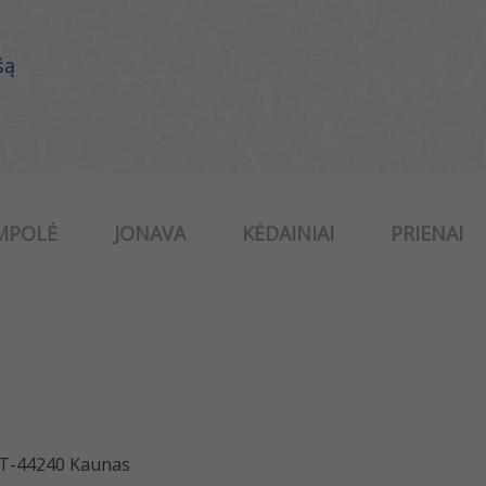
šą
MPOLĖ
JONAVA
KĖDAINIAI
PRIENAI
 LT-44240 Kaunas