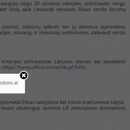
ks daugiau negu 20 užsienio valstybių aukščiausio rango
iant žinią apie Lietuvoje vyksiantį 3Seas verslo forumą
 įmones, sektorių lyderes bei jų atstovus (sprendimų
jos, inovacijų ir investicijų sektoriuose, dalyvauti verslo
iterijus atitinkančias Lietuvos įmones bei pasidalinti
a:
https://forms.office.com/e/HkLpf7sPpi
ctions at
iplomatai 3Seas valstybėse bei kitose kviečiamose šalyse.
ormuoti atsakingus asmenis LR atstovybėse (kontaktinis