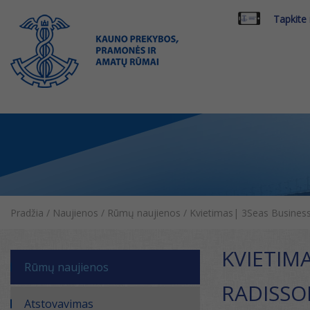
Tapkite
Pradžia
/
Naujienos
/
Rūmų naujienos
/
Kvietimas| 3Seas Business
KVIETIM
Rūmų naujienos
RADISSO
Atstovavimas