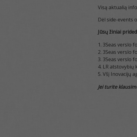
Visą aktualią inf
Dėl side-events 
Jūsų žiniai pride
3Seas verslo f
3Seas verslo f
3Seas verslo f
LR atstovybių 
Všį Inovacijų 
Jei turite klausi