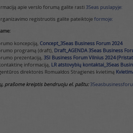
ormaciją apie verslo forumą galite rasti
3Seas puslapyje:
organizavimo registruotis galite pateiktoje
formoje:
dame:
orumo koncepciją,
Concept_3Seas Business Forum 2024
orumo programą (draft),
Draft_AGENDA 3Seas Business Foru
orumo prezentaciją,
3SI Business Forum Vilnius 2024 (Prista
kontaktinę informaciją,
LR atstovybių kontaktai_3Seas Busi
agentūros direktorės Romualdos Stragienės kvietimą
Kvietim
mų, prašome kreiptis bendruoju el. paštu:
3Seasbusinessforu