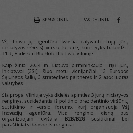
SPAUSDINTI:
PASIDALINTI:
SHAR
Všį Inovacijų agentūra kviečia dalyvauti Trijų jūrų
iniciatyvos (3Seas) verslo forume, kuris vyks balandžio
11 d., Radisson Blu Hotel Lietuva, Vilniuje.
Kaip žinia, 2024 m. Lietuva pirmininkauja Trijų jūrų
iniciatyvai (3SI), šiuo metu vienijančiai 13 Europos
Sąjungos šalių, 3 strategines partneres ir 2 asocijuotas
valstybes.
Šia proga, Vilniuje vyks didelės apimties 3 jūrų iniciatyvos
renginys, susidedantis iš politinio prezidentinio viršūnių
susitikimo ir verslo forumo, kurį organizuoja
VšĮ
Inovacijų agentūra.
Visą renginio dieną bus
organizuojami dvišaliai
B2B/B2G
susitikimai bei
paraštiniai side-events renginiai.