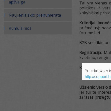
apžvalga
Tai yra vienas d
politikos ir ver
kokybiškai prisid
Naujienlaiškio prenumerata
Kriterijai įmon
priėmėjus):
net-
Rūmų žinios
forume bei
B2B susitikimuos
Registracija:
Mal
kvietimu, rengin
Registracijų lau
Your browser is
http://support.
Užsienio verslo d
Jei turite inte
sąrašas prisegtu