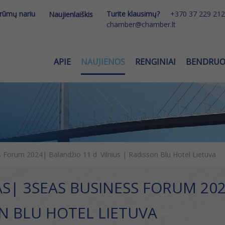
 rūmų nariu
Turite klausimų?
+370 37 229 212
Naujienlaiškis
chamber@chamber.lt
APIE
NAUJIENOS
RENGINIAI
BENDRU
 Forum 2024| Balandžio 11 d. Vilnius | Radisson Blu Hotel Lietuva
AS| 3SEAS BUSINESS FORUM 202
N BLU HOTEL LIETUVA