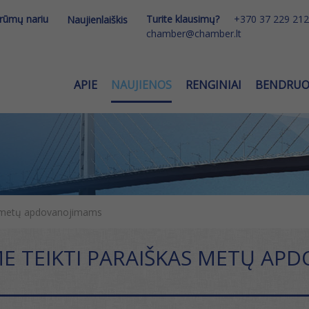
 rūmų nariu
Turite klausimų?
+370 37 229 212
Naujienlaiškis
chamber@chamber.lt
APIE
NAUJIENOS
RENGINIAI
BENDRU
as metų apdovanojimams
ME TEIKTI PARAIŠKAS METŲ AP