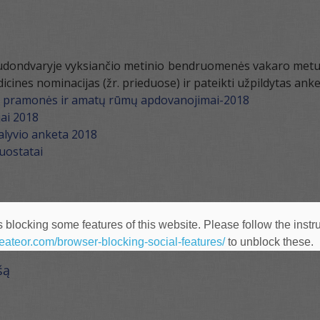
audondvaryje vyksiančio metinio bendruomenės vakaro met
icines nominacijas (žr. prieduose) ir pateikti užpildytas anket
 pramonės ir amatų rūmų apdovanojimai-2018
ai 2018
alyvio anketa 2018
uostatai
 blocking some features of this website. Please follow the instru
heateor.com/browser-blocking-social-features/
to unblock these.
šą