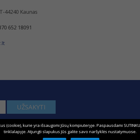
 LT-44240 Kaunas
370 652 18091
lt
UŽSAKYTI
us (cookie), kurie yra išsaugomi Jūsų kompiuteryje. Paspausdami SUTINKU,
kime:
tinklalapyje. Atjungti slapukus Jūs galite savo naršyklės nustatymuose.