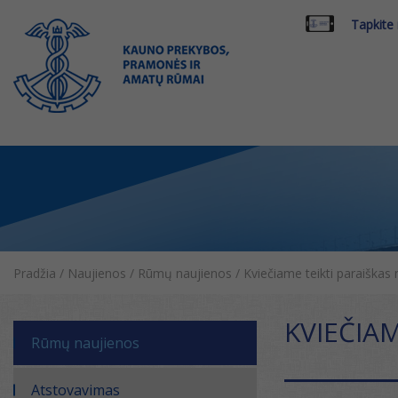
Tapkite
Pradžia
/
Naujienos
/
Rūmų naujienos
/
Kviečiame teikti paraišk
KVIEČIA
Rūmų naujienos
Atstovavimas