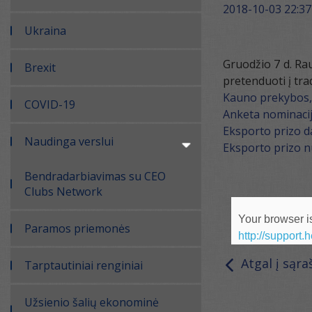
2018-10-03 22:37
Ukraina
Gruodžio 7 d. R
Brexit
pretenduoti į trad
Kauno prekybos,
COVID-19
Anketa nominacij
Eksporto prizo d
Naudinga verslui
Eksporto prizo n
Bendradarbiavimas su CEO
Clubs Network
Your browser is
Paramos priemonės
http://support.
Atgal į sąra
Tarptautiniai renginiai
Užsienio šalių ekonominė