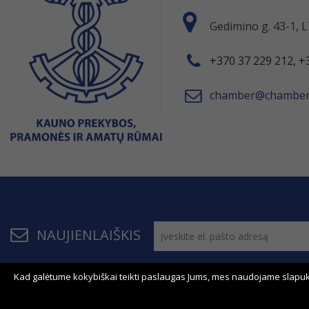
Gedimino g. 43-1,
+370 37 229 212, +
chamber@chamber.
NAUJIENLAIŠKIS
Kad galėtume kokybiškai teikti paslaugas Jums, mes naudojame slapuk
© 2011 - 2026, KPPAR . Visos teisės saugomos.
Bendrau
Svetainės žemėlapis