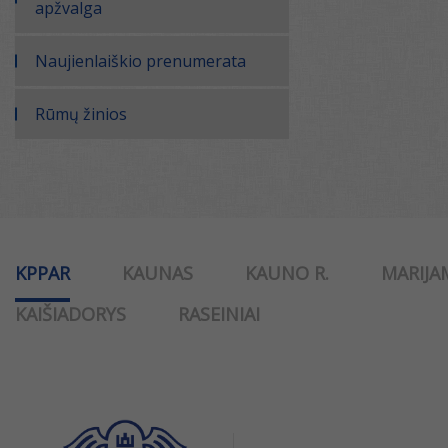
apžvalga
Naujienlaiškio prenumerata
Rūmų žinios
KPPAR
KAUNAS
KAUNO R.
MARIJA
KAIŠIADORYS
RASEINIAI