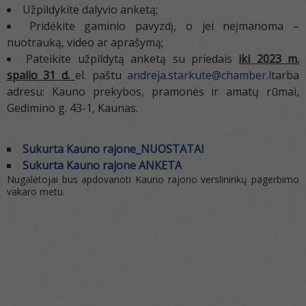
Užpildykite dalyvio anketą;
Pridėkite gaminio pavyzdį, o jei neįmanoma –
nuotrauką, video ar aprašymą;
Pateikite užpildytą anketą su priedais
iki 2023 m.
spalio 31 d.
el. paštu
andreja.starkute@chamber.lt
arba
adresu: Kauno prekybos, pramonės ir amatų rūmai,
Gedimino g. 43-1, Kaunas.
Sukurta Kauno rajone_NUOSTATAI
Sukurta Kauno rajone ANKETA
Nugalėtojai bus apdovanoti Kauno rajono verslininkų pagerbimo
vakaro metu.