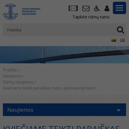
Tapkite rūmų nariu
Pradžia
/
Naujienos
/
Rūmų naujienos
/
Kviečiame teikti paraiškas metų apdovanojimams
Naujienos
KVIEČIAME TEIKTI PARAIŠKAS