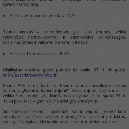
sprendimams, dydį.
Anketa.Išmanusis verslas 2023
Tvarus verslas
– pretendentais gali tapti įmonės, veiklą
vykdančios nenutrūkstamai, ir atitinkančios aplinkosaugos,
socialinės srities ir valdymo tvarumo kriterijus.
Anketa Tvarus verslas.2023
Užpildytas anketas galite pateikti iki spalio 27 d. el. paštu:
andreja.starkute@chamber.lt
Kauno PPA rūmai kartu su Kauno rajono savivaldybe skelbia
konkursą
„Sukurta Kauno rajone”.
Visos rajone registruotos ir
veikiančios įmonės yra kviečiamos dalyvauti ir
iki spalio 31 d.
teikti paraiškas – gaminio ar paslaugos aprašymus.
Šio konkurso tikslas – paskatinti Kauno rajono įmones kurti
inovatyvius, aukštos kokybės ir draugiškus aplinkai produktus,
kurie galėtų lygiaverčiai konkuruoti Lietuvos ir užsienio rinkose.