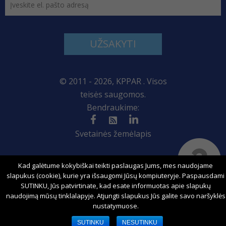
UŽSAKYTI
© 2011 - 2026, KPPAR . Visos
teisės saugomos.
Bendraukime:
Svetainės žemėlapis
Kad galėtume kokybiškai teikti paslaugas Jums, mes naudojame
Sprendimas:
slapukus (cookie), kurie yra išsaugomi Jūsų kompiuteryje. Paspausdami
SUTINKU, Jūs patvirtinate, kad esate informuotas apie slapukų
naudojimą mūsų tinklalapyje. Atjungti slapukus Jūs galite savo naršyklės
nustatymuose.
SUTINKU
NESUTINKU