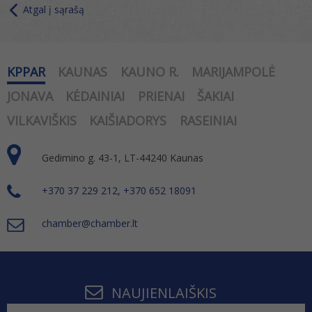
Atgal į sąrašą
KPPAR
KAUNAS
KAUNO R.
MARIJAMPOLĖ
JONAVA
KĖDAINIAI
PRIENAI
ŠAKIAI
VILKAVIŠKIS
KAIŠIADORYS
RASEINIAI
Gedimino g. 43-1, LT-44240 Kaunas
+370 37 229 212, +370 652 18091
chamber@chamber.lt
NAUJIENLAIŠKIS