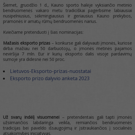
Šiemet, gruodžio 1 d., Kauno sporto halėje vyksiančio metinio
bendruomenės vakaro metu tradiciškai pagerbsime labiausiai
nusipelniusius, sėkmingiausius ir geriausius Kauno prekybos,
pramonės ir amatų rūmų bendruomenės narius.
Kviečiame pretenduoti į šias nominacijas:
Mažasis eksporto prizas
– konkurse gali dalyvauti įmonės, kuriose
dirba mažiau nei 50 darbuotojų, o įmonės metinės pajamos
neviršija 7 mln. Eur ir kurių eksporto dalis visoje pardavimų
sumoje yra didesnė nei 50 proc.
Lietuvos-Eksporto-prizas-nuostatai
Eksporto prizo dalyvio anketa 2023
Už svarų indėlį visuomenei
– pretendentais gali tapti įmonės
užsiimančios labdaringa veikla, remiančios bendruomenės
tradicijas bei paveldo išsaugojimą ir įsitraukiančios į socialinės
atsakomybės iniciatyvas.