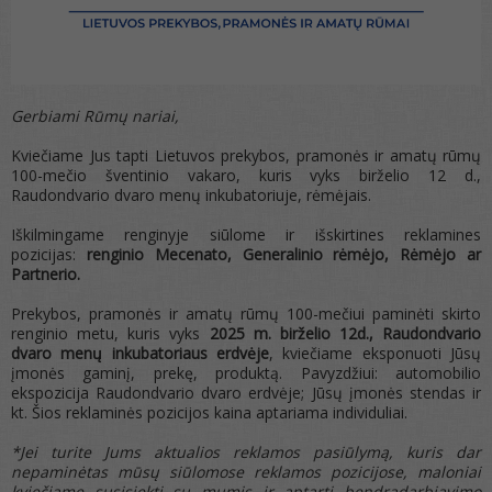
Gerbiami Rūmų nariai,
Kviečiame Jus tapti Lietuvos prekybos, pramonės ir amatų rūmų
100-mečio šventinio vakaro, kuris vyks birželio 12 d.,
Raudondvario dvaro menų inkubatoriuje, rėmėjais.
Iškilmingame renginyje siūlome ir išskirtines reklamines
pozicijas:
renginio Mecenato, Generalinio rėmėjo, Rėmėjo ar
Partnerio.
Prekybos, pramonės ir amatų rūmų 100-mečiui paminėti skirto
renginio metu, kuris vyks
2025 m. birželio 12d., Raudondvario
dvaro menų inkubatoriaus erdvėje
, kviečiame eksponuoti Jūsų
įmonės gaminį, prekę, produktą. Pavyzdžiui: automobilio
ekspozicija Raudondvario dvaro erdvėje; Jūsų įmonės stendas ir
kt. Šios reklaminės pozicijos kaina aptariama individuliai.
*Jei turite Jums aktualios reklamos pasiūlymą, kuris dar
nepaminėtas mūsų siūlomose reklamos pozicijose, maloniai
kviečiame susisiekti su mumis ir aptarti bendradarbiavimo