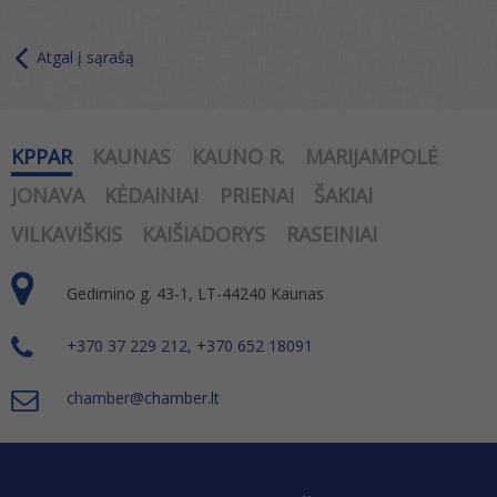
Atgal į sąrašą
KPPAR
KAUNAS
KAUNO R.
MARIJAMPOLĖ
JONAVA
KĖDAINIAI
PRIENAI
ŠAKIAI
VILKAVIŠKIS
KAIŠIADORYS
RASEINIAI
Gedimino g. 43-1, LT-44240 Kaunas
+370 37 229 212, +370 652 18091
chamber@chamber.lt