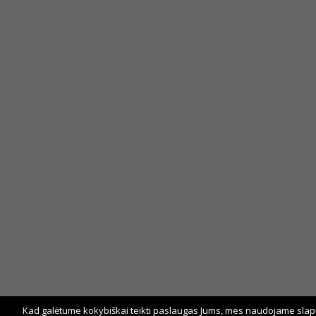
Kad galėtume kokybiškai teikti paslaugas Jums, mes naudojame slapu