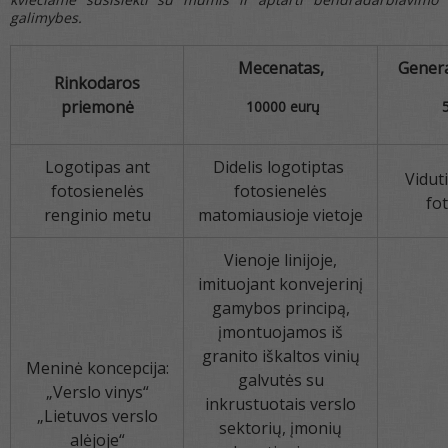
galimybes.
Mecenatas,
Genera
Rinkodaros
priemonė
10
000 eurų
Logotipas ant
Didelis logotiptas
Vidut
fotosienelės
fotosienelės
fo
renginio metu
matomiausioje vietoje
Vienoje linijoje,
imituojant konvejerinį
gamybos principą,
įmontuojamos iš
granito iškaltos vinių
Meninė koncepcija:
galvutės su
„Verslo vinys“
inkrustuotais verslo
„Lietuvos verslo
sektorių, įmonių
alėjoje“