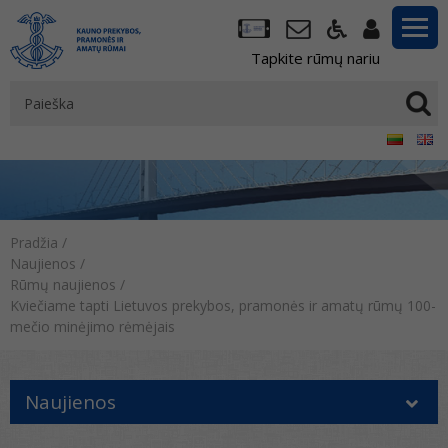
Tapkite rūmų nariu
Pradžia
/
Naujienos
/
Rūmų naujienos
/
Kviečiame tapti Lietuvos prekybos, pramonės ir amatų rūmų 100-
mečio minėjimo rėmėjais
Naujienos