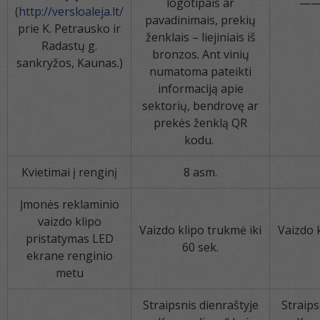
logotipais ar
—
(
http://versloaleja.lt/
pavadinimais, prekių
prie K. Petrausko ir
ženklais – liejiniais iš
Radastų g.
bronzos. Ant vinių
sankryžos, Kaunas.)
numatoma pateikti
informaciją apie
sektorių, bendrovę ar
prekės ženklą QR
kodu.
Kvietimai į renginį
8 asm.
Įmonės reklaminio
vaizdo klipo
Vaizdo klipo trukmė iki
Vaizdo 
pristatymas LED
60 sek.
ekrane renginio
metu
Straipsnis dienraštyje
Straips