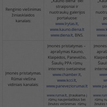
„Kauno diena“ bei
„Kaun
straipsniai ir
str
Renginio viešinimas
nuotraukų galerijos
nuotra
žiniasklaidos
portaluose:
po
kanalais:
www.lrytas.lt
,
www
www.kauno.diena.lt
www.k
www.diena.lt
, BNS.
www.d
Įmonės pristatymas –
Įmonės
aprašymas Kauno,
apra
Klaipėdos, Panevėžio,
Klaipėd
Šiaulių PPA rūmų
Šiau
interneto svetainėse:
intern
Įmonės pristatymas.
www.chamber.lt
,
www
Rūmai viešina
www.kcci.lt
,
ww
vidiniais kanalais:
www.paneveziorumai.lt
www.pan
www.rumai.lt
, įtraukiama į
www.ruma
rūmų naujienlaiškius bei
rūmų na
žinutės viešinimas rūmų
žinutės